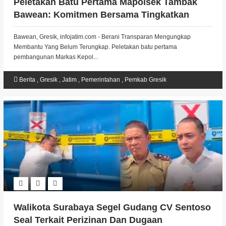
Peletakan Batu Pertama Mapolsek Tambak
Bawean: Komitmen Bersama Tingkatkan
Keamanan Dan Pelayanan Untuk Masyarakat
Bawean, Gresik, infojatim.com - Berani Transparan Mengungkap
Membantu Yang Belum Terungkap. Peletakan batu pertama
pembangunan Markas Kepol...
Berita
,
Gresik
,
Jatim
,
Pemerintahan
,
Pemkab Gresik
Walikota Surabaya Segel Gudang CV Sentoso
Seal Terkait Perizinan Dan Dugaan