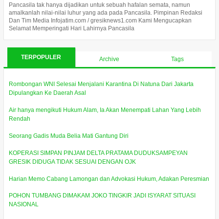
Pancasila tak hanya dijadikan untuk sebuah hafalan semata, namun
amalkanlah nilai-nilai luhur yang ada pada Pancasila. Pimpinan Redaksi
Dan Tim Media Infojatim.com / gresiknews1.com Kami Mengucapkan
Selamat Memperingati Hari Lahirnya Pancasila
TERPOPULER
Archive
Tags
Rombongan WNI Selesai Menjalani Karantina Di Natuna Dari Jakarta
Dipulangkan Ke Daerah Asal
Air hanya mengikuti Hukum Alam, Ia Akan Menempati Lahan Yang Lebih
Rendah
Seorang Gadis Muda Belia Mati Gantung Diri
KOPERASI SIMPAN PINJAM DELTA PRATAMA DUDUKSAMPEYAN
GRESIK DIDUGA TIDAK SESUAI DENGAN OJK
Harian Memo Cabang Lamongan dan Advokasi Hukum, Adakan Peresmian
POHON TUMBANG DIMAKAM JOKO TINGKIR JADI ISYARAT SITUASI
NASIONAL