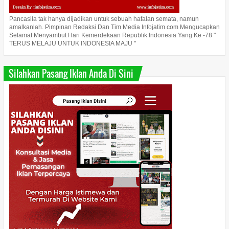
Pancasila tak hanya dijadikan untuk sebuah hafalan semata, namun
amalkanlah. Pimpinan Redaksi Dan Tim Media Infojatim.com Mengucapkan
Selamat Menyambut Hari Kemerdekaan Republik Indonesia Yang Ke -78 "
TERUS MELAJU UNTUK INDONESIA MAJU "
Silahkan Pasang Iklan Anda Di Sini