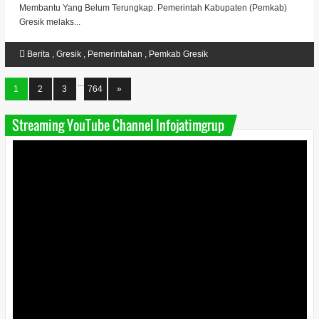
Membantu Yang Belum Terungkap. Pemerintah Kabupaten (Pemkab)
Gresik melaks...
Berita
,
Gresik
,
Pemerintahan
,
Pemkab Gresik
...
1
2
3
764
»
Streaming YouTube Channel Infojatimgrup