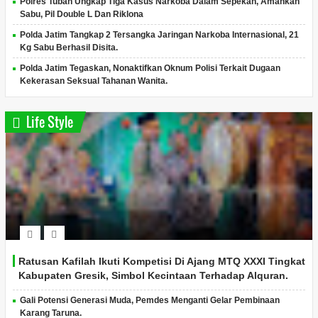
Polres Tuban Ungkap Tiga Kasus Narkoba Dalam Sepekan, Amankan
Sabu, Pil Double L Dan Riklona
Polda Jatim Tangkap 2 Tersangka Jaringan Narkoba Internasional, 21
Kg Sabu Berhasil Disita.
Polda Jatim Tegaskan, Nonaktifkan Oknum Polisi Terkait Dugaan
Kekerasan Seksual Tahanan Wanita.
Life Style
Ratusan Kafilah Ikuti Kompetisi Di Ajang MTQ XXXI Tingkat
Kabupaten Gresik, Simbol Kecintaan Terhadap Alquran.
Gali Potensi Generasi Muda, Pemdes Menganti Gelar Pembinaan
Karang Taruna.