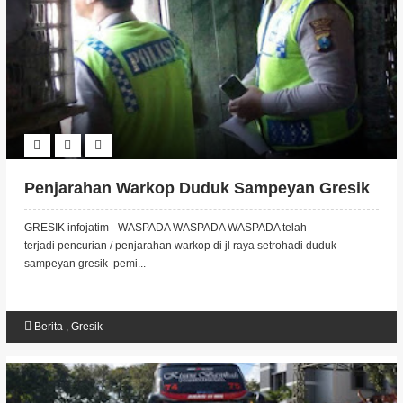
Penjarahan Warkop Duduk Sampeyan Gresik
GRESIK infojatim - WASPADA WASPADA WASPADA telah
terjadi pencurian / penjarahan warkop di jl raya setrohadi duduk
sampeyan gresik pemi...
Berita
,
Gresik