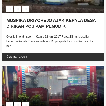
MUSPIKA DRIYOREJO AJAK KEPALA DESA
DIRIKAN POS PAM PEMUDIK
Gresik infojatim.com . Kamis 22 juni 2017 Rapat Dinas Muspika
bersama Kepala Desa se Wilayah Driyorejo dirikan pos Pam sambut
hari...
Berita
,
Gresik