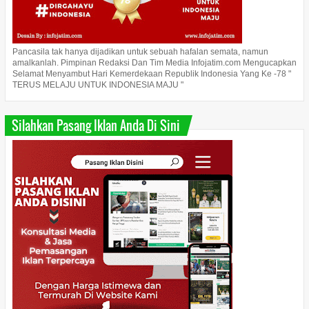
Pancasila tak hanya dijadikan untuk sebuah hafalan semata, namun
amalkanlah. Pimpinan Redaksi Dan Tim Media Infojatim.com Mengucapkan
Selamat Menyambut Hari Kemerdekaan Republik Indonesia Yang Ke -78 "
TERUS MELAJU UNTUK INDONESIA MAJU "
Silahkan Pasang Iklan Anda Di Sini