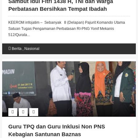
Sambut Idul Fitri 1438 H, TNI dan Warga
Perbatasan Bersihkan Tempat Ibadah
KEEROM infojatim – Sebanyak 8 (Delapan) Pajurit Komando Utama
Satuan Tugas Pengamanan Perbatasan RI-PNG Yonif Mekanis
512/Qurata...
Berita
,
Nasional
Guru TPQ dan Guru Inklusi Non PNS
Kebagian Santunan Baznas