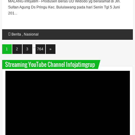
MALANG infojatim - Produsen Beras UD Widodo yg beralamat di Jln.
Sultan Agung Ds Pringu Kec. Bululawang pada hari Senin Tgl 5 Juni
201...
Berita
,
Nasional
...
1
2
3
764
»
Streaming YouTube Channel Infojatimgrup