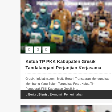
Ketua TP PKK Kabupaten Gresik
Tandatangani Perjanjian Kerjasama
dengan Hotel Horison dan Aston Inn
Gresik, infojatim.com - Motto Berani Transparan Mengungkap
GKB Untuk Pemasaran Produk UMKM
Membantu Yang Belum Terungkap Foto : Ketua Tim
Desa Banjarsari Gresik
Penggerak PKK Kabupaten Gresik N...
Berita
,
Bisnis
,
Ekonomi
,
Pemerintahan