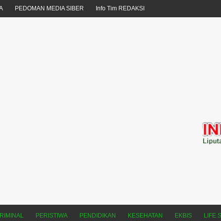
A
PEDOMAN MEDIA SIBER
Info Tim REDAKSI
RIMINAL
PERISTIWA
PENDIDIKAN
KESEHATAN
EKBIS
LIFE 