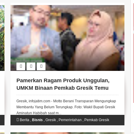
Pamerkan Ragam Produk Unggulan,
UMKM Binaan Pemkab Gresik Temu
Bisnis Bareng Buyer Negeri Jiran
Gresik, infojatim.com - Motto Berani Transparan Mengungkap
Malaysia.
Membantu Yang Belum Terungkap. Foto: Wakil Bupati Gresik
Aminatun Habibah saat m...
Berita
,
Bisnis
,
Gresik
,
Pemerintahan
,
Pemkab Gresik