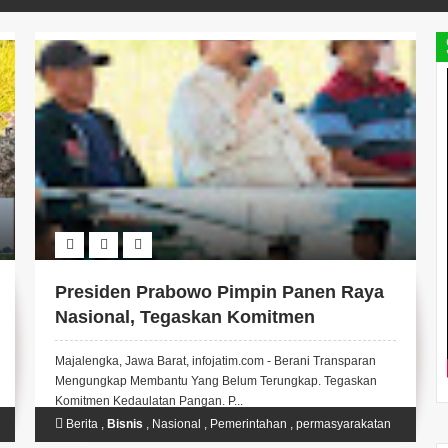
Presiden Prabowo Pimpin Panen Raya
Nasional, Tegaskan Komitmen
Kedaulatan Pangan.
Majalengka, Jawa Barat, infojatim.com - Berani Transparan
Mengungkap Membantu Yang Belum Terungkap. Tegaskan
Komitmen Kedaulatan Pangan. P...
Berita
,
Bisnis
,
Nasional
,
Pemerintahan
,
permasyarakatan