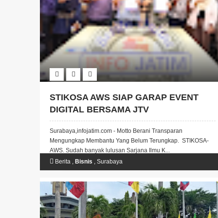
STIKOSA AWS SIAP GARAP EVENT
DIGITAL BERSAMA JTV
Surabaya,infojatim.com - Motto Berani Transparan
Mengungkap Membantu Yang Belum Terungkap. STIKOSA-
AWS. Sudah banyak lulusan Sarjana Ilmu K...
Berita
,
Bisnis
,
Surabaya