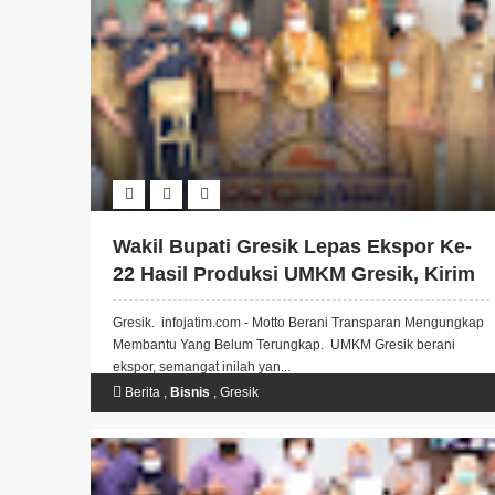
Wakil Bupati Gresik Lepas Ekspor Ke-
22 Hasil Produksi UMKM Gresik, Kirim
Ke Jepang Dan Malaysia
Gresik. infojatim.com - Motto Berani Transparan Mengungkap
Membantu Yang Belum Terungkap. UMKM Gresik berani
ekspor, semangat inilah yan...
Berita
,
Bisnis
,
Gresik