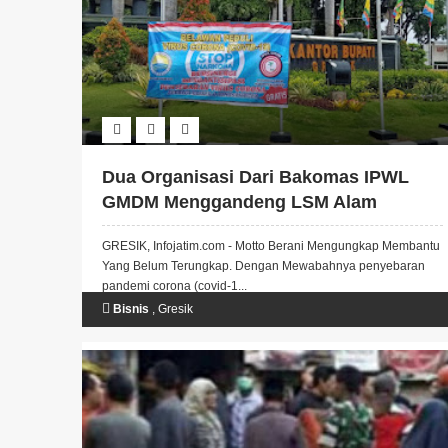
Dua Organisasi Dari Bakomas IPWL
GMDM Menggandeng LSM Alam
Semesta bagikan Masker Handsanitizer
GRESIK, Infojatim.com - Motto Berani Mengungkap Membantu
lawan Covid-19
Yang Belum Terungkap. Dengan Mewabahnya penyebaran
pandemi corona (covid-1...
Bisnis
,
Gresik