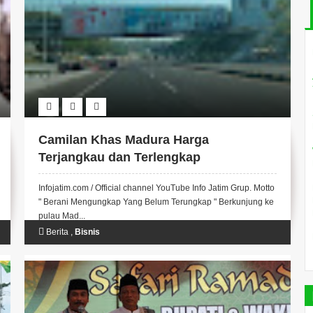
Camilan Khas Madura Harga
Terjangkau dan Terlengkap
Infojatim.com / Official channel YouTube Info Jatim Grup. Motto
" Berani Mengungkap Yang Belum Terungkap " Berkunjung ke
pulau Mad...
Berita
,
Bisnis