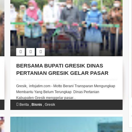
BERSAMA BUPATI GRESIK DINAS
PERTANIAN GRESIK GELAR PASAR
UMKM, MERUPAKAN LANGKAH
Gresik, infojatim.com - Motto Berani Transparan Mengungkap
CERDAS PELUANG USAHA BAGI
Membantu Yang Belum Terungkap Dinas Pertanian
UMKM
Kabupaten Gresik menggelar pasar...
Berita
,
Bisnis
,
Gresik