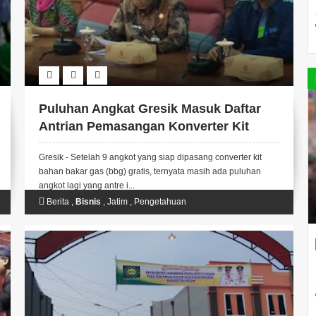
Puluhan Angkat Gresik Masuk Daftar
Antrian Pemasangan Konverter Kit
Gresik - Setelah 9 angkot yang siap dipasang converter kit
bahan bakar gas (bbg) gratis, ternyata masih ada puluhan
angkot lagi yang antre i...
Berita
,
Bisnis
,
Jatim
,
Pengetahuan