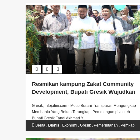
Pemerintahan
,
Pemkab Gresik
Resmikan kampung Zakat Community
Development, Bupati Gresik Wujudkan
Kesejahteraan masyarakat dan
Gresik, infojatim.com - Motto Berani Transparan Mengungkap
mengurangi pengangguran.
Membantu Yang Belum Terungkap. Pemotongan pita oleh
Bupati Gresik Fandi Akhmad Y...
Berita
,
Bisnis
,
Ekonomi
,
Gresik
,
Pemerintahan
,
Pemkab
Gresik