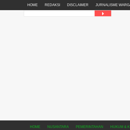
HOME
REDAKSI
DISCLAIMER
JURNALISME WARG
HOME
NUSANTARA
PEMERINTAHAN
HUKUM & K