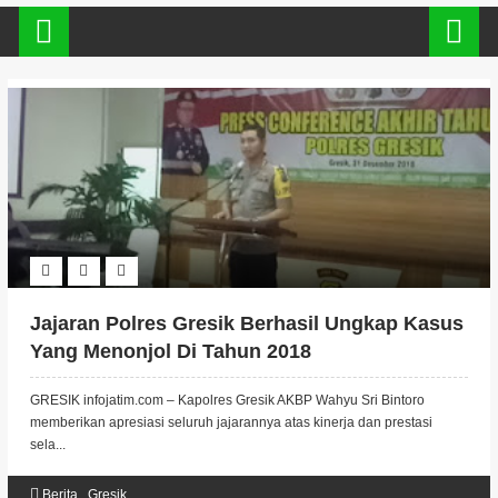
Jajaran Polres Gresik Berhasil Ungkap Kasus
Yang Menonjol Di Tahun 2018
GRESIK infojatim.com – Kapolres Gresik AKBP Wahyu Sri Bintoro
memberikan apresiasi seluruh jajarannya atas kinerja dan prestasi
sela...
Berita
,
Gresik