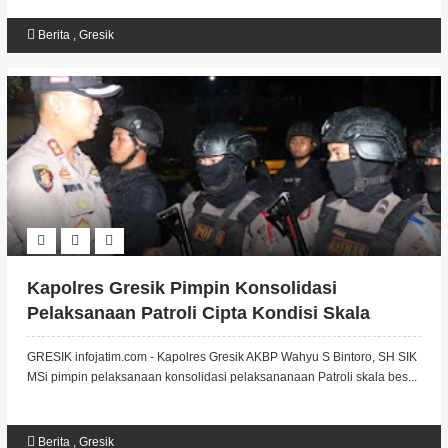
Berita
,
Gresik
Kapolres Gresik Pimpin Konsolidasi
Pelaksanaan Patroli Cipta Kondisi Skala
Besar Gabungan Polda Jatim dan Garnisun
GRESIK infojatim.com - Kapolres Gresik AKBP Wahyu S Bintoro, SH SIK
MSi pimpin pelaksanaan konsolidasi pelaksananaan Patroli skala bes...
Berita
,
Gresik