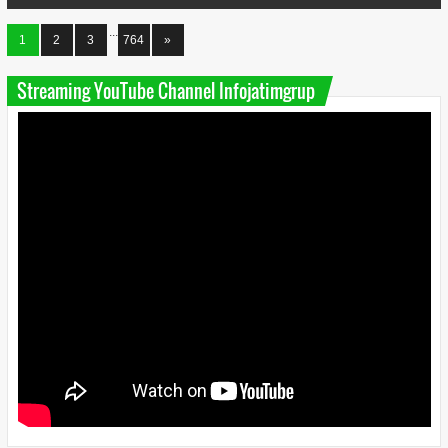
...
1
2
3
764
»
Streaming YouTube Channel Infojatimgrup