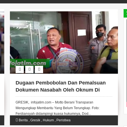
Dugaan Pembobolan Dan Pemalsuan
Dokumen Nasabah Oleh Oknum Di
Bank BSI Gresik.
GRESIK, infojatim.com – Motto Berani Transparan
Mengungkap Membantu Yang Belum Terungkap. Foto:
Ferdiansyah didampingi kuasa hukumnya, Dod...
Berita
,
Gresik
,
Hukum
,
Peristiwa