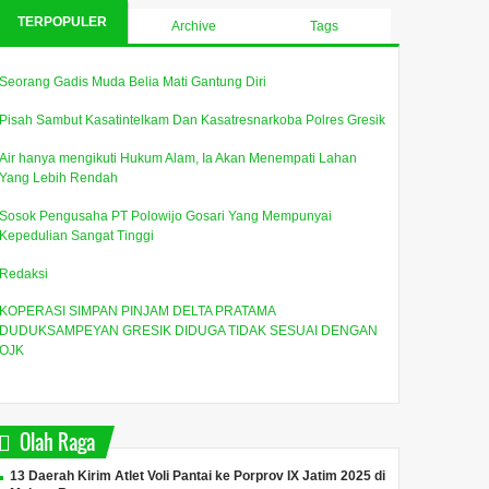
TERPOPULER
Archive
Tags
Seorang Gadis Muda Belia Mati Gantung Diri
Pisah Sambut Kasatintelkam Dan Kasatresnarkoba Polres Gresik
Air hanya mengikuti Hukum Alam, Ia Akan Menempati Lahan
Yang Lebih Rendah
Sosok Pengusaha PT Polowijo Gosari Yang Mempunyai
Kepedulian Sangat Tinggi
Redaksi
KOPERASI SIMPAN PINJAM DELTA PRATAMA
DUDUKSAMPEYAN GRESIK DIDUGA TIDAK SESUAI DENGAN
OJK
Olah Raga
13 Daerah Kirim Atlet Voli Pantai ke Porprov IX Jatim 2025 di