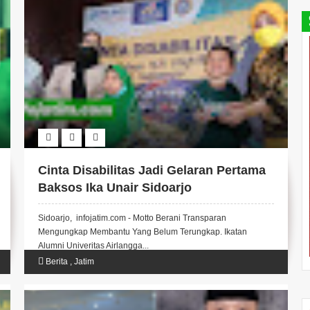
Cinta Disabilitas Jadi Gelaran Pertama
Baksos Ika Unair Sidoarjo
Sidoarjo, infojatim.com - Motto Berani Transparan
Mengungkap Membantu Yang Belum Terungkap. Ikatan
Alumni Univeritas Airlangga...
Berita
,
Jatim