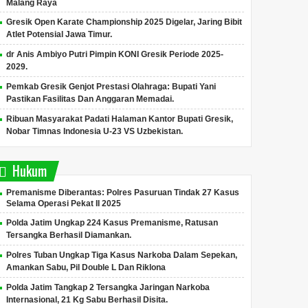
Malang Raya
Gresik Open Karate Championship 2025 Digelar, Jaring Bibit
Atlet Potensial Jawa Timur.
dr Anis Ambiyo Putri Pimpin KONI Gresik Periode 2025-
2029.
Pemkab Gresik Genjot Prestasi Olahraga: Bupati Yani
Pastikan Fasilitas Dan Anggaran Memadai.
Ribuan Masyarakat Padati Halaman Kantor Bupati Gresik,
Nobar Timnas Indonesia U-23 VS Uzbekistan.
Hukum
Premanisme Diberantas: Polres Pasuruan Tindak 27 Kasus
Selama Operasi Pekat II 2025
Polda Jatim Ungkap 224 Kasus Premanisme, Ratusan
Tersangka Berhasil Diamankan.
Polres Tuban Ungkap Tiga Kasus Narkoba Dalam Sepekan,
Amankan Sabu, Pil Double L Dan Riklona
Polda Jatim Tangkap 2 Tersangka Jaringan Narkoba
Internasional, 21 Kg Sabu Berhasil Disita.