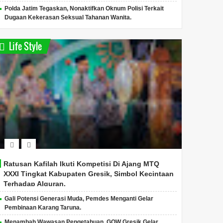
Polda Jatim Tegaskan, Nonaktifkan Oknum Polisi Terkait
Dugaan Kekerasan Seksual Tahanan Wanita.
Life Style
Ratusan Kafilah Ikuti Kompetisi Di Ajang MTQ
XXXI Tingkat Kabupaten Gresik, Simbol Kecintaan
Terhadap Alquran.
Gali Potensi Generasi Muda, Pemdes Menganti Gelar
Pembinaan Karang Taruna.
Menambah Wawasan Pengetahuan, GOW Gresik Gelar