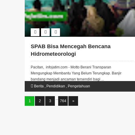
SPAB Bisa Mencegah Bencana
Hidrometeorologi
Pacitan, infojatim.com - Motto Berani Transparan
Mengungkap Membantu Yang Belum Terungkap. Banjir
bandang menjadi ancaman tersendiri bagi ...
Berita
,
Pendidikan
,
Pengetahuan
...
1
2
3
764
»