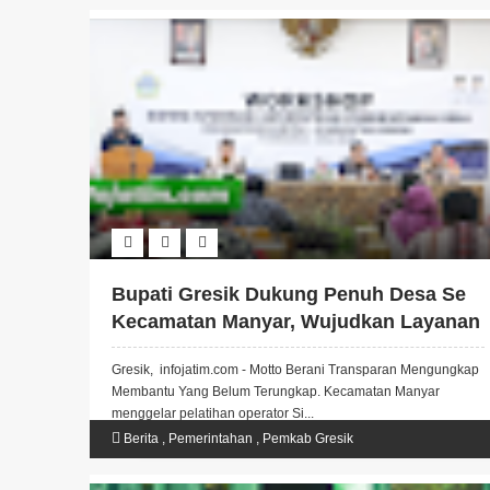
Bupati Gresik Dukung Penuh Desa Se
Kecamatan Manyar, Wujudkan Layanan
Prima, Menjadi Pilot Project Desa SIAP.
Gresik, infojatim.com - Motto Berani Transparan Mengungkap
Membantu Yang Belum Terungkap. Kecamatan Manyar
menggelar pelatihan operator Si...
Berita
,
Pemerintahan
,
Pemkab Gresik