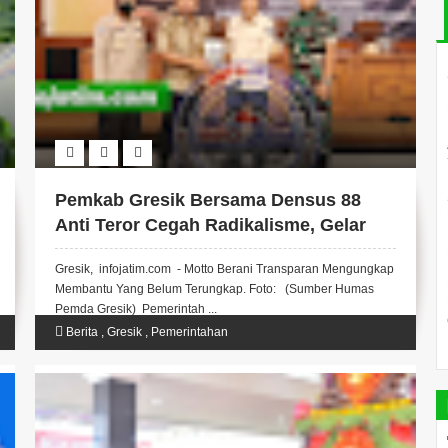
Pemkab Gresik Bersama Densus 88
Anti Teror Cegah Radikalisme, Gelar
Silahturahmi Dengan Para Dai Dan
Gresik, infojatim.com - Motto Berani Transparan Mengungkap
Khatib.
Membantu Yang Belum Terungkap. Foto: (Sumber Humas
Pemda Gresik) Pemerintah ...
Berita
,
Gresik
,
Pemerintahan