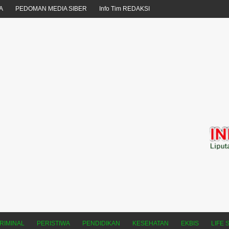
A
PEDOMAN MEDIA SIBER
Info Tim REDAKSI
RIMINAL
PERISTIWA
PENDIDIKAN
KESEHATAN
EKBIS
LIFE 