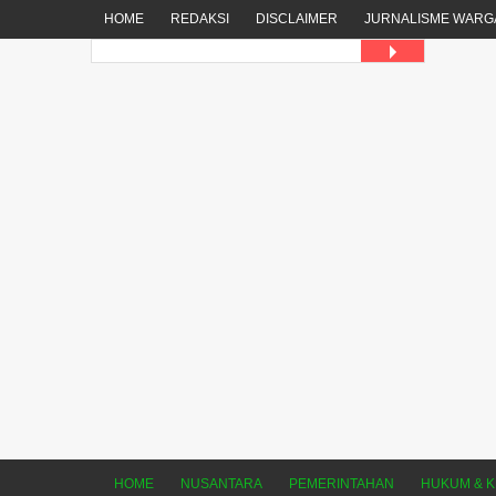
HOME
REDAKSI
DISCLAIMER
JURNALISME WARG
HOME
NUSANTARA
PEMERINTAHAN
HUKUM & K