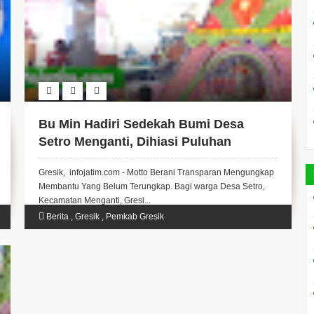
Bu Min Hadiri Sedekah Bumi Desa
Setro Menganti, Dihiasi Puluhan
Gunungan, Budaya Okol, dan Menjalin
Gresik, infojatim.com - Motto Berani Transparan Mengungkap
Silaturahmi.
Membantu Yang Belum Terungkap. Bagi warga Desa Setro,
Kecamatan Menganti, Gresi...
Berita
,
Gresik
,
Pemkab Gresik