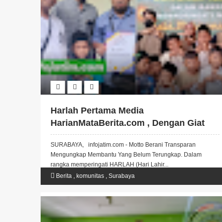
Harlah Pertama Media
HarianMataBerita.com , Dengan Giat
Bakti Sosial
SURABAYA, infojatim.com - Motto Berani Transparan
Mengungkap Membantu Yang Belum Terungkap. Dalam
rangka memperingati HARLAH (Hari Lahir...
Berita
,
komunitas
,
Surabaya