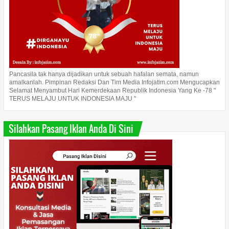
Pancasila tak hanya dijadikan untuk sebuah hafalan semata, namun
amalkanlah. Pimpinan Redaksi Dan Tim Media Infojatim.com Mengucapkan
Selamat Menyambut Hari Kemerdekaan Republik Indonesia Yang Ke -78 "
TERUS MELAJU UNTUK INDONESIA MAJU "
Silahkan Pasang Iklan Anda Di Sini