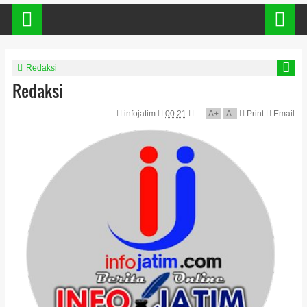
Redaksi
Redaksi
infojatim
00:21
A
+
A
-
Print
Email