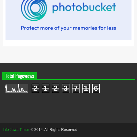
Total Pageviews
2
1
2
3
7
1
6
Info Jawa Timur
© 2014. All Rights Reserved.