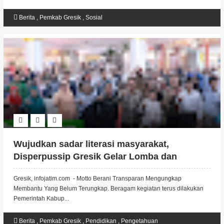
Berita
,
Pemkab Gresik
,
Sosial
Wujudkan sadar literasi masyarakat,
Disperpussip Gresik Gelar Lomba dan
Pameran Arsip Tempo Dulu.
Gresik, infojatim.com - Motto Berani Transparan Mengungkap
Membantu Yang Belum Terungkap. Beragam kegiatan terus dilakukan
Pemerintah Kabup...
Berita
,
Pemkab Gresik
,
Pendidikan
,
Pengetahuan