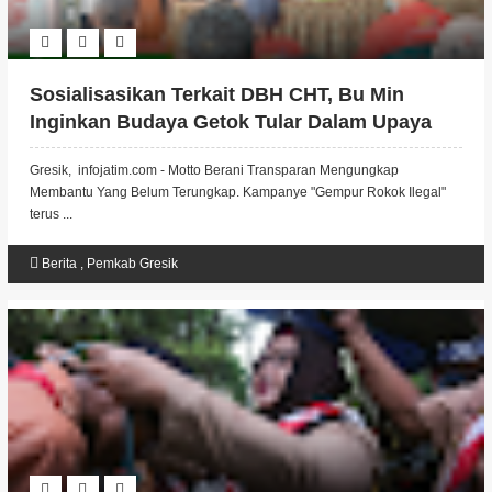
Sosialisasikan Terkait DBH CHT, Bu Min
Inginkan Budaya Getok Tular Dalam Upaya
Gempur Rokok Ilegal.
Gresik, infojatim.com - Motto Berani Transparan Mengungkap
Membantu Yang Belum Terungkap. Kampanye "Gempur Rokok Ilegal"
terus ...
Berita
,
Pemkab Gresik