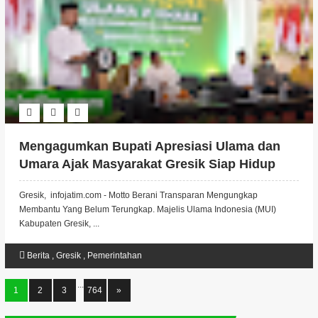
Mengagumkan Bupati Apresiasi Ulama dan
Umara Ajak Masyarakat Gresik Siap Hidup
Damai Tanpa Saling Menyalahkan.
Gresik, infojatim.com - Motto Berani Transparan Mengungkap
Membantu Yang Belum Terungkap. Majelis Ulama Indonesia (MUI)
Kabupaten Gresik, ...
Berita
,
Gresik
,
Pemerintahan
...
1
2
3
764
»