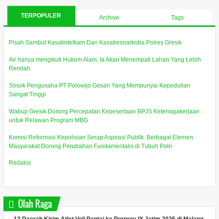
TERPOPULER
Archive
Tags
Pisah Sambut Kasatintelkam Dan Kasatresnarkoba Polres Gresik
Air hanya mengikuti Hukum Alam, Ia Akan Menempati Lahan Yang Lebih
Rendah
Sosok Pengusaha PT Polowijo Gosari Yang Mempunyai Kepedulian
Sangat Tinggi
Wabup Gresik Dorong Percepatan Kepesertaan BPJS Ketenagakerjaan
untuk Relawan Program MBG
Komisi Reformasi Kepolisian Serap Aspirasi Publik: Berbagai Elemen
Masyarakat Dorong Perubahan Fundamentalis di Tubuh Polri
Redaksi
Olah Raga
13 Daerah Kirim Atlet Voli Pantai ke Porprov IX Jatim 2025 di Malang