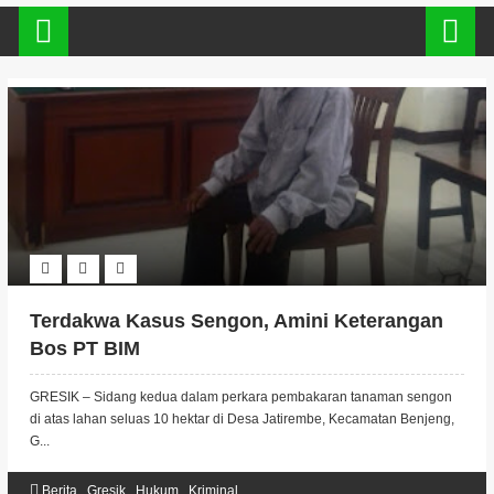
Terdakwa Kasus Sengon, Amini Keterangan
Bos PT BIM
GRESIK – Sidang kedua dalam perkara pembakaran tanaman sengon
di atas lahan seluas 10 hektar di Desa Jatirembe, Kecamatan Benjeng,
G...
Berita
,
Gresik
,
Hukum
,
Kriminal