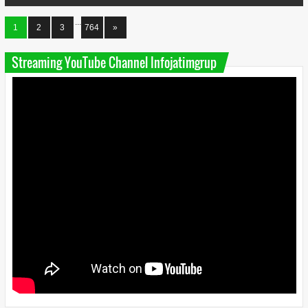
...
1
2
3
764
»
Streaming YouTube Channel Infojatimgrup