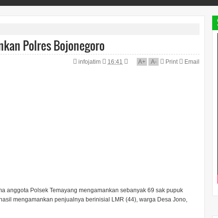
nkan Polres Bojonegoro
infojatim
16:41
A
+
A
-
Print
Email
sama anggota Polsek Temayang mengamankan sebanyak 69 sak pupuk
erhasil mengamankan penjualnya berinisial LMR (44), warga Desa Jono,