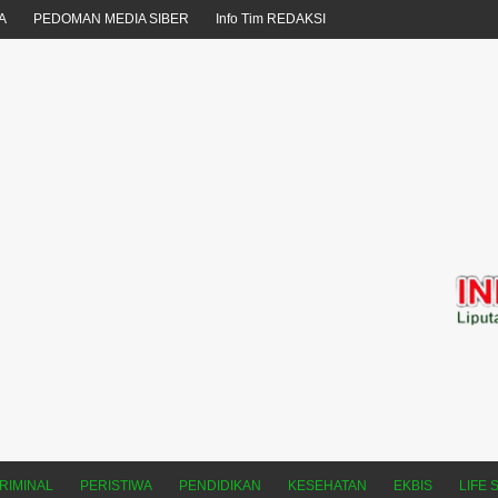
A
PEDOMAN MEDIA SIBER
Info Tim REDAKSI
RIMINAL
PERISTIWA
PENDIDIKAN
KESEHATAN
EKBIS
LIFE 