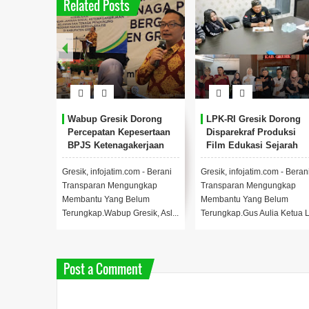
Related Posts
k AKBP
Wabup Gresik Dorong
LPK-RI Gresik Dorong
Mahenu
Percepatan Kepesertaan
Disparekraf Produksi
e
BPJS Ketenagakerjaan
Film Edukasi Sejarah
s Polri
untuk Relawan Program
Nama Wilayah
MBG
han
Gresik, infojatim.com - Berani
Gresik, infojatim.com - Beran
AKBP Rovan
Transparan Mengungkap
Transparan Mengungkap
rsama Gus
Membantu Yang Belum
Membantu Yang Belum
..
Terungkap.Wabup Gresik, Asl...
Terungkap.Gus Aulia Ketua L.
Post a Comment