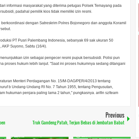
dari informasi masyarakat yang diterima petugas Polsek Temayang pada
bsidi, padahal pemilik kios tidak memiliki izin resmi.
 berkoordinasi dengan Satreskrim Polres Bojonegoro dan anggota Koramil
rsebut.
produksi PT Pusri Palembang Indonesia, sebanyak 69 sak ukuran 50
, AKP Suyono, Sabtu (16/4).
t menunjukkan izin sebagai pengecer resmi pupuk bersubsidi. Polisi pun
 proses hukum lebih lanjut. "Saat ini proses hukumnya sedang ditangani
Peraturan Menteri Perdagangan No. 15/M-DAG/PER/4/2013 tentang
 huruf b Undang-Undang RI No. 7 Tahun 1955, tentang Pengusutan,
m hukuman penjara paling lama 2 tahun," pungkasnya. arifin sz/team
Previous
ben
Truk Gandeng Patah, Terjun Bebas di Jembatan Babat