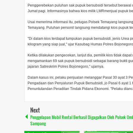
Penggerebekan puluhan sak pupuk bersubsidi tersebut berawal 
Jumat pagi. Informasinya bahwa kios milik LMRmenjual pupuk bersu
Usai menerima informasi itu, petugas Polsek Temayang langsung
Temayang. Puluhan personil langsung mendatangi kios pupuk te
"Di dalam kios terdapat tumpukan pupuk bersubsidi, jenis Urea 
kilogram yang siap jual," ujar Kasubag Humas Polres Bojonegoro
Ketika dilakukan pengecekan, lanjut dia, pemilik kios tidak dapa
mengamankan 69 sak pupuk bersubsidi sebagai barang bukti guna
jajaran Satreskrim Polres Bojonegoro," ujarnya.
Dalam kasus ini, pelaku penjualan melanggar Pasal 30 ayat 3 
Pengadaan dan Penyaluran Pupuk Bersubsidi, jo Pasal 6 ayat 1
Penuntutandan Peradilan Tindak Pidana Ekonomi. "Pelaku dianca
Next
Penggelapan Mobil Rental Berhasil Digagalkan Oleh Polsek Om
Sampang