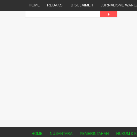
HOME
REDAKSI
DISCLAIMER
JURNALISME WARG
HOME
NUSANTARA
PEMERINTAHAN
HUKUM & K