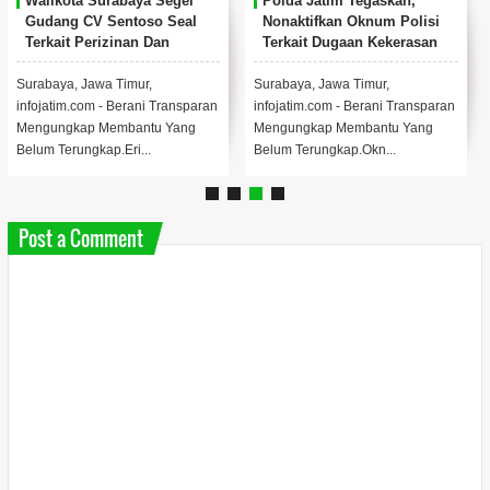
Walikota Surabaya Segel
Polda Jatim Tegaskan,
Gudang CV Sentoso Seal
Nonaktifkan Oknum Polisi
Terkait Perizinan Dan
Terkait Dugaan Kekerasan
Dugaan Penahanan Ijazah
Seksual Tahanan Wanita.
Karyawan
Surabaya, Jawa Timur,
Surabaya, Jawa Timur,
infojatim.com - Berani Transparan
infojatim.com - Berani Transparan
Mengungkap Membantu Yang
Mengungkap Membantu Yang
Belum Terungkap.Eri...
Belum Terungkap.Okn...
Post a Comment