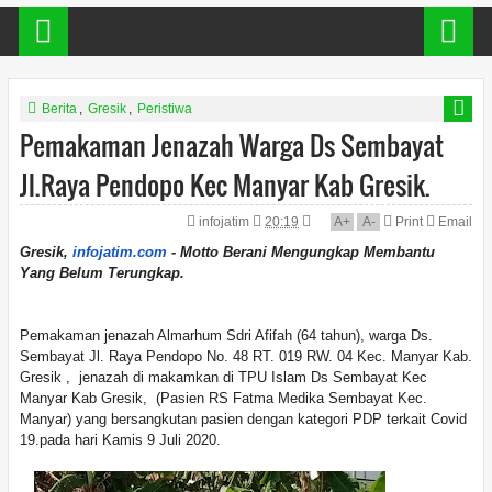
Berita
,
Gresik
,
Peristiwa
Pemakaman Jenazah Warga Ds Sembayat
Jl.Raya Pendopo Kec Manyar Kab Gresik.
infojatim
20:19
A
+
A
-
Print
Email
Gresik,
infojatim.com
- Motto Berani Mengungkap Membantu
Yang Belum Terungkap.
Pemakaman jenazah Almarhum Sdri Afifah (64 tahun), warga Ds.
Sembayat Jl. Raya Pendopo No. 48 RT. 019 RW. 04 Kec. Manyar Kab.
Gresik , jenazah di makamkan di TPU Islam Ds Sembayat Kec
Manyar Kab Gresik, (Pasien RS Fatma Medika Sembayat Kec.
Manyar) yang bersangkutan pasien dengan kategori PDP terkait Covid
19.pada hari Kamis 9 Juli 2020.