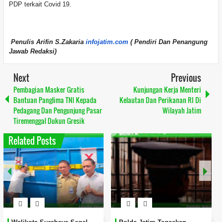
PDP terkait Covid 19.
Penulis Arifin S.Zakaria
infojatim.com
( Pendiri Dan Penangung
Jawab Redaksi)
Next
Previous
Pembagian Masker Gratis
Kunjungan Kerja Menteri
Bantuan Panglima TNI Kepada
Kelautan Dan Perikanan RI Di
Pedagang Dan Pengunjung Pasar
Wilayah Jatim
Tiremenggal Dukun Gresik
Related Posts