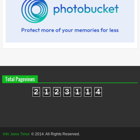
Total Pageviews
2
1
2
3
1
1
4
Info Jawa Timur
© 2014. All Rights Reserved.