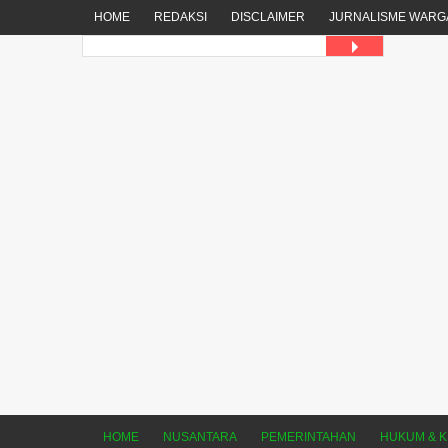
HOME
REDAKSI
DISCLAIMER
JURNALISME WARG
HOME
NUSANTARA
PEMERINTAHAN
HUKUM & K