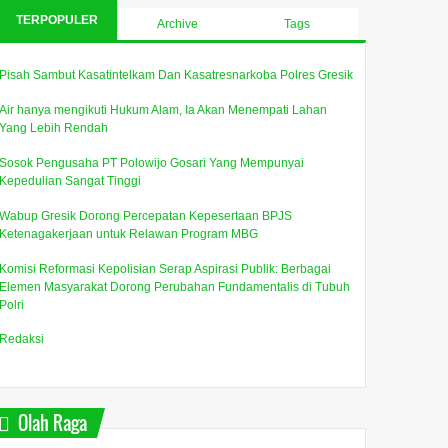
TERPOPULER
Archive
Tags
Pisah Sambut Kasatintelkam Dan Kasatresnarkoba Polres Gresik
Air hanya mengikuti Hukum Alam, Ia Akan Menempati Lahan
Yang Lebih Rendah
Sosok Pengusaha PT Polowijo Gosari Yang Mempunyai
Kepedulian Sangat Tinggi
Wabup Gresik Dorong Percepatan Kepesertaan BPJS
Polda Jatim Musnahkan
Profil (Purn) Pol Idham
Wabup
Ketenagakerjaan untuk Relawan Program MBG
9,3 Kg Sabu dan Ekstasi,
Azis Anggota Komisi
Percep
Ungkap 5.924 Kasus
Reformasi Polri, Kembali
BPJS K
Komisi Reformasi Kepolisian Serap Aspirasi Publik: Berbagai
Narkoba Sepanjang 2025
Mengabdi untuk Negeri.
untuk 
Elemen Masyarakat Dorong Perubahan Fundamentalis di Tubuh
MBG
Humas Polda Jatim Kombes
Jakarta, infojatim.com - Berani
Gresik, i
Polri
Pol Jules Abraham Abast dan
Transparan Mengungkap
Transpa
Direktur Reserse Narkoba,
Membantu Yang Belum
Membant
Redaksi
Kombes Pol Robert Da ...
Terungkap.Presiden
Terungkap
Prabowo...
Olah Raga