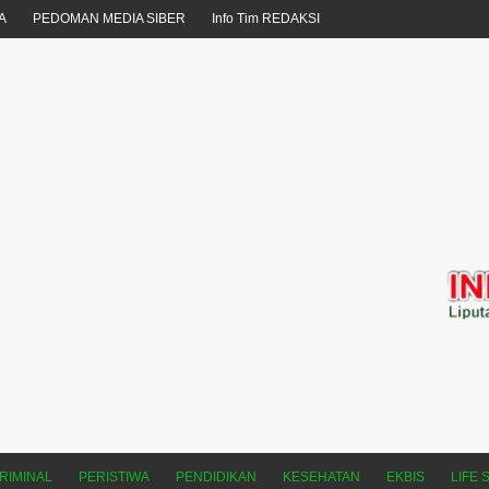
A
PEDOMAN MEDIA SIBER
Info Tim REDAKSI
RIMINAL
PERISTIWA
PENDIDIKAN
KESEHATAN
EKBIS
LIFE 