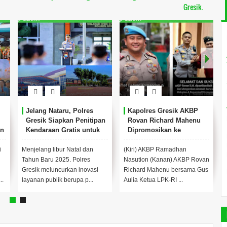
Gresik.
Jelang Nataru, Polres
Kapolres Gresik AKBP
Gresik Siapkan Penitipan
Rovan Richard Mahenu
an
Kendaraan Gratis untuk
Dipromosikan ke
Warga
Divpropam Mabes Polri
i
Menjelang libur Natal dan
(Kiri) AKBP Ramadhan
Tahun Baru 2025. Polres
Nasution (Kanan) AKBP Rovan
Gresik meluncurkan inovasi
Richard Mahenu bersama Gus
..
layanan publik berupa p...
Aulia Ketua LPK-RI ...