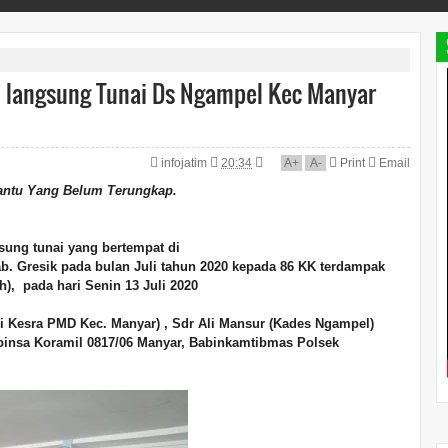
 langsung Tunai Ds Ngampel Kec Manyar
infojatim
20:34
A
+
A
-
Print
Email
antu Yang Belum Terungkap.
sung tunai yang bertempat di
b. Gresik pada bulan Juli tahun 2020 kepada 86 KK terdampak
h), pada hari Senin 13 Juli 2020
si Kesra PMD Kec. Manyar) , Sdr Ali Mansur (Kades Ngampel)
abinsa Koramil 0817/06 Manyar, Babinkamtibmas Polsek