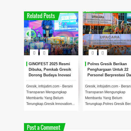
Related Posts
GINOFEST 2025 Resmi
Polres Gresik Berikan
Dibuka, Pemkab Gresik
Penghargaan Untuk 22
Dorong Budaya Inovasi
Personel Berprestasi D
Di Tengah Keterbatasan
15 Tokoh Masyarakat
Anggaran.
Gresik, infojatim.com - Berani
Gresik, infojatim.com - Beran
Transparan Mengungkap
Transparan Mengungkap
Membantu Yang Belum
Membantu Yang Belum
Terungkap.Gresik Innovation...
Terungkap.Polres Gresik Ber.
Post a Comment