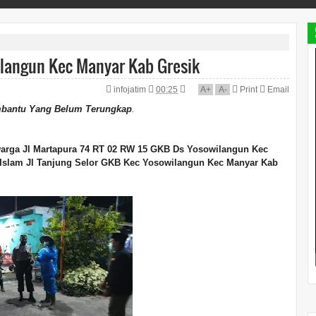
langun Kec Manyar Kab Gresik
infojatim
00:25
A
+
A
-
Print
Email
mbantu Yang Belum Terungkap
.
arga Jl Martapura 74 RT 02 RW 15 GKB Ds Yosowilangun Kec
Islam Jl Tanjung Selor GKB Kec Yosowilangun Kec Manyar Kab