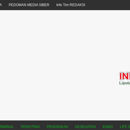
A
PEDOMAN MEDIA SIBER
Info Tim REDAKSI
RIMINAL
PERISTIWA
PENDIDIKAN
KESEHATAN
EKBIS
LIFE 