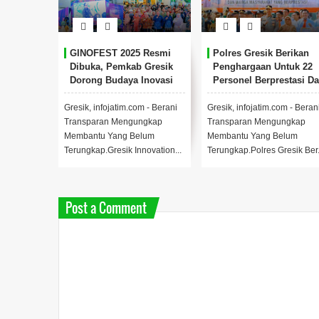
GINOFEST 2025 Resmi
Polres Gresik Berikan
Dibuka, Pemkab Gresik
Penghargaan Untuk 22
Dorong Budaya Inovasi
Personel Berprestasi D
Di Tengah Keterbatasan
15 Tokoh Masyarakat
Anggaran.
Gresik, infojatim.com - Berani
Gresik, infojatim.com - Beran
Transparan Mengungkap
Transparan Mengungkap
Membantu Yang Belum
Membantu Yang Belum
Terungkap.Gresik Innovation...
Terungkap.Polres Gresik Ber.
Post a Comment