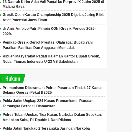
13 Daerah Kirim Atlet Voli Pantai ke Porprov IX Jatim 2025 di
Malang Raya
Gresik Open Karate Championship 2025 Digelar, Jaring Bibit
Atlet Potensial Jawa Timur.
Walikota Surabaya Segel
Polda Jatim Tegaskan,
Wamen
Gudang CV Sentoso Seal
Nonaktifkan Oknum
Sentos
dr Anis Ambiyo Putri Pimpin KONI Gresik Periode 2025-
Terkait Perizinan Dan
Polisi Terkait Dugaan
Dugaan
2029.
Dugaan Penahanan Ijazah
Kekerasan Seksual
Dan Pe
Pemkab Gresik Genjot Prestasi Olahraga: Bupati Yani
Karyawan
Tahanan Wanita.
Karya
Surabaya, Jawa Timur,
Surabaya, Jawa Timur,
Surabaya
Pastikan Fasilitas Dan Anggaran Memadai.
infojatim.com - Berani
infojatim.com - Berani
infojatim
Ribuan Masyarakat Padati Halaman Kantor Bupati Gresik,
Transparan Mengungkap
Transparan Mengungkap
Transpa
Nobar Timnas Indonesia U-23 VS Uzbekistan.
Membantu Yang Belum
Membantu Yang Belum
Membant
Terungkap.Eri...
Terungkap.Okn...
Terungka
Hukum
Premanisme Diberantas: Polres Pasuruan Tindak 27 Kasus
Selama Operasi Pekat II 2025
Polda Jatim Ungkap 224 Kasus Premanisme, Ratusan
Tersangka Berhasil Diamankan.
Polres Tuban Ungkap Tiga Kasus Narkoba Dalam Sepekan,
Amankan Sabu, Pil Double L Dan Riklona
Polda Jatim Tangkap 2 Tersangka Jaringan Narkoba