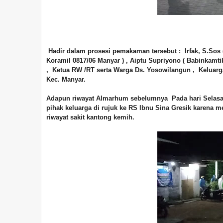
Hadir dalam prosesi pemakaman tersebut : Irfak, S.Sos 
Koramil 0817/06 Manyar ) , Aiptu Supriyono ( Babinkamt
, Ketua RW /RT serta Warga Ds. Yosowilangun , Kelua
Kec. Manyar.
Adapun riwayat Almarhum sebelumnya Pada hari Selasa 
pihak keluarga di rujuk ke RS Ibnu Sina Gresik karena
riwayat sakit kantong kemih.