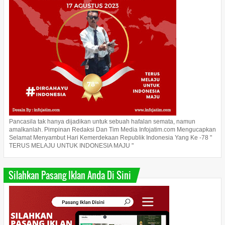
Pancasila tak hanya dijadikan untuk sebuah hafalan semata, namun
amalkanlah. Pimpinan Redaksi Dan Tim Media Infojatim.com Mengucapkan
Selamat Menyambut Hari Kemerdekaan Republik Indonesia Yang Ke -78 "
TERUS MELAJU UNTUK INDONESIA MAJU "
Silahkan Pasang Iklan Anda Di Sini