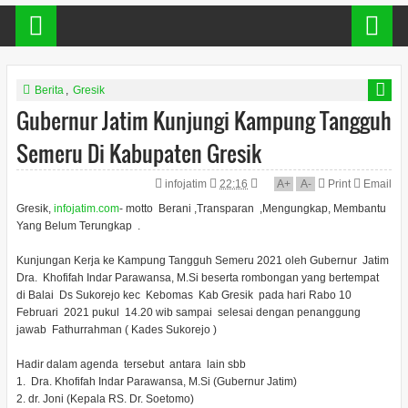
Berita
,
Gresik
Gubernur Jatim Kunjungi Kampung Tangguh
Semeru Di Kabupaten Gresik
infojatim
22:16
A
+
A
-
Print
Email
Gresik,
infojatim.com
- motto Berani ,Transparan ,Mengungkap, Membantu
Yang Belum Terungkap .
Kunjungan Kerja ke Kampung Tangguh Semeru 2021 oleh Gubernur Jatim
Dra. Khofifah Indar Parawansa, M.Si beserta rombongan yang bertempat
di Balai Ds Sukorejo kec Kebomas Kab Gresik pada hari Rabo 10
Februari 2021 pukul 14.20 wib sampai selesai dengan penanggung
jawab Fathurrahman ( Kades Sukorejo )
Hadir dalam agenda tersebut antara lain sbb
1. Dra. Khofifah Indar Parawansa, M.Si (Gubernur Jatim)
2. dr. Joni (Kepala RS. Dr. Soetomo)