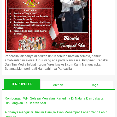
Pancasila tak hanya dijadikan untuk sebuah hafalan semata, namun
amalkanlah nilai-nilai luhur yang ada pada Pancasila. Pimpinan Redaksi
Dan Tim Media Infojatim.com / gresiknews1.com Kami Mengucapkan
Selamat Memperingati Hari Lahirnya Pancasila
TERPOPULER
Archive
Tags
Rombongan WNI Selesai Menjalani Karantina Di Natuna Dari Jakarta
Dipulangkan Ke Daerah Asal
Air hanya mengikuti Hukum Alam, Ia Akan Menempati Lahan Yang Lebih