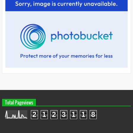
Total Pageviews
2
1
2
3
1
1
8