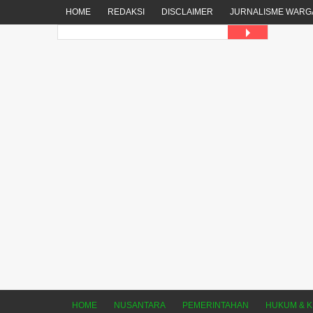
HOME
REDAKSI
DISCLAIMER
JURNALISME WARG
HOME
NUSANTARA
PEMERINTAHAN
HUKUM & K