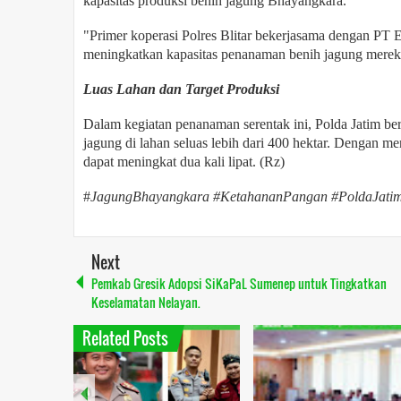
kapasitas produksi benih jagung Bhayangkara.
"Primer koperasi Polres Blitar bekerjasama dengan PT 
meningkatkan kapasitas penanaman benih jagung merek
Luas Lahan dan Target Produksi
Dalam kegiatan penanaman serentak ini, Polda Jatim be
jagung di lahan seluas lebih dari 400 hektar. Dengan 
dapat meningkat dua kali lipat. (Rz)
#
JagungBhayangkara #KetahananPangan #PoldaJatim 
Next
Pemkab Gresik Adopsi SiKaPaL Sumenep untuk Tingkatkan
Keselamatan Nelayan.
Related Posts