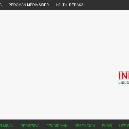
A
PEDOMAN MEDIA SIBER
Info Tim REDAKSI
RIMINAL
PERISTIWA
PENDIDIKAN
KESEHATAN
EKBIS
LIFE 