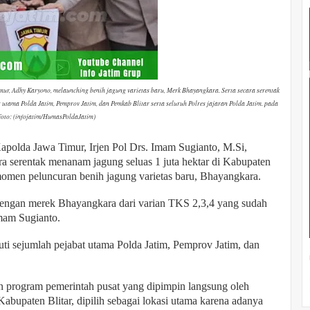
mur, Adhy Karyono, melaunching benih jagung varietas baru, Merk Bhayangkara. Serta secara serentak
 utama Polda Jatim, Pemprov Jatim, dan Pemkab Blitar serta seluruh Polres jajaran Polda Jatim. pada
 Foto: (infojatim/HumasPoldaJatim)
polda Jawa Timur, Irjen Pol Drs. Imam Sugianto, M.Si,
a serentak menanam jagung seluas 1 juta hektar di Kabupaten
 momen peluncuran benih jagung varietas baru, Bhayangkara.
 dengan merek Bhayangkara dari varian TKS 2,3,4 yang sudah
Imam Sugianto.
i sejumlah pejabat utama Polda Jatim, Pemprov Jatim, dan
gan program pemerintah pusat yang dipimpin langsung oleh
abupaten Blitar, dipilih sebagai lokasi utama karena adanya