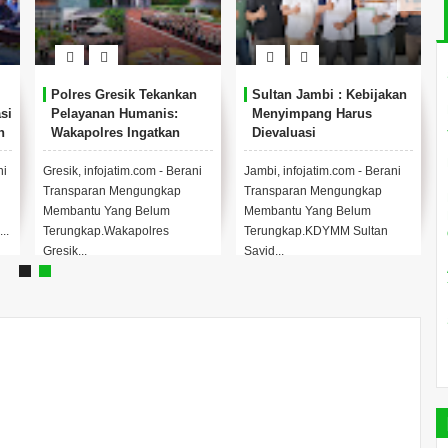
Polres Gresik Tekankan
Sultan Jambi : Kebijakan
si
Pelayanan Humanis:
Menyimpang Harus
n
Wakapolres Ingatkan
Dievaluasi
Pentingnya Rasa Simpati
dan Empati
ni
Gresik, infojatim.com - Berani
Jambi, infojatim.com - Berani
h
Transparan Mengungkap
Transparan Mengungkap
Membantu Yang Belum
Membantu Yang Belum
..
Terungkap.Wakapolres
Terungkap.KDYMM Sultan
Gresik...
Sayid...