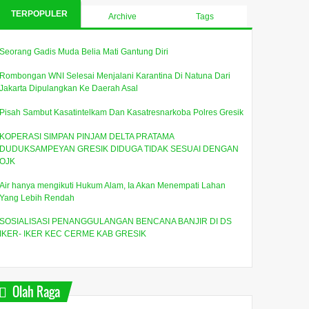
TERPOPULER
Archive
Tags
Seorang Gadis Muda Belia Mati Gantung Diri
Rombongan WNI Selesai Menjalani Karantina Di Natuna Dari
Jakarta Dipulangkan Ke Daerah Asal
Pisah Sambut Kasatintelkam Dan Kasatresnarkoba Polres Gresik
KOPERASI SIMPAN PINJAM DELTA PRATAMA
DUDUKSAMPEYAN GRESIK DIDUGA TIDAK SESUAI DENGAN
OJK
Air hanya mengikuti Hukum Alam, Ia Akan Menempati Lahan
Yang Lebih Rendah
SOSIALISASI PENANGGULANGAN BENCANA BANJIR DI DS
IKER- IKER KEC CERME KAB GRESIK
Olah Raga