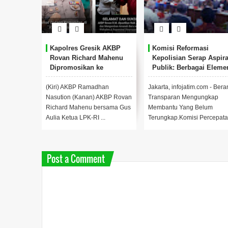
snahkan
Kapolres Gresik AKBP
Komisi Reformasi
 Ekstasi,
Rovan Richard Mahenu
Kepolisian Serap Aspira
asus
Dipromosikan ke
Publik: Berbagai Eleme
ang 2025
Divpropam Mabes Polri
Masyarakat Dorong
Perubahan
 Kombes
(Kiri) AKBP Ramadhan
Jakarta, infojatim.com - Bera
Fundamentalis di Tubu
Abast dan
Nasution (Kanan) AKBP Rovan
Transparan Mengungkap
Polri
rkoba,
Richard Mahenu bersama Gus
Membantu Yang Belum
a ...
Aulia Ketua LPK-RI ...
Terungkap.Komisi Percepata.
Post a Comment