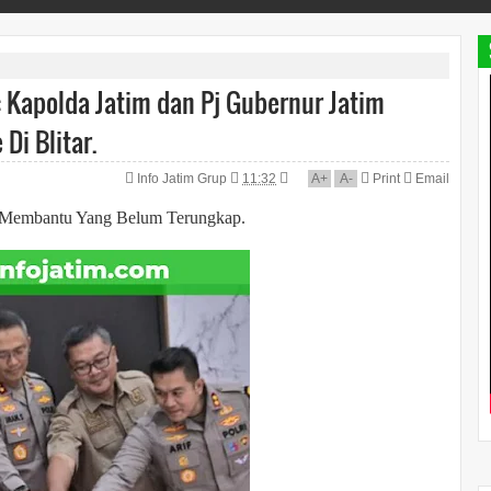
 Kapolda Jatim dan Pj Gubernur Jatim
Di Blitar.
Info Jatim Grup
11:32
A
+
A
-
Print
Email
 Membantu Yang Belum Terungkap.