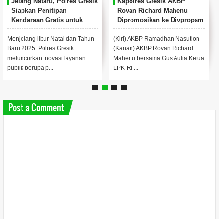
Jelang Nataru, Polres Gresik
Kapolres Gresik AKBP
Siapkan Penitipan
Rovan Richard Mahenu
Kendaraan Gratis untuk
Dipromosikan ke Divpropam
Warga
Mabes Polri
Menjelang libur Natal dan Tahun
(Kiri) AKBP Ramadhan Nasution
Baru 2025. Polres Gresik
(Kanan) AKBP Rovan Richard
meluncurkan inovasi layanan
Mahenu bersama Gus Aulia Ketua
publik berupa p...
LPK-RI ...
Post a Comment