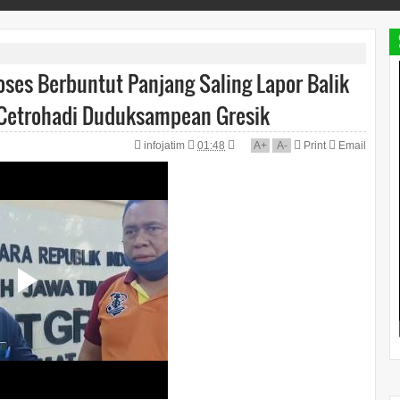
es Berbuntut Panjang Saling Lapor Balik
Cetrohadi Duduksampean Gresik
infojatim
01:48
A
+
A
-
Print
Email