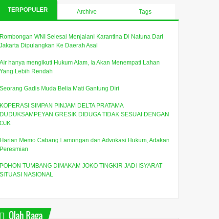
TERPOPULER
Archive
Tags
Rombongan WNI Selesai Menjalani Karantina Di Natuna Dari
Jakarta Dipulangkan Ke Daerah Asal
Air hanya mengikuti Hukum Alam, Ia Akan Menempati Lahan
Yang Lebih Rendah
Seorang Gadis Muda Belia Mati Gantung Diri
KOPERASI SIMPAN PINJAM DELTA PRATAMA
DUDUKSAMPEYAN GRESIK DIDUGA TIDAK SESUAI DENGAN
OJK
Harian Memo Cabang Lamongan dan Advokasi Hukum, Adakan
Peresmian
POHON TUMBANG DIMAKAM JOKO TINGKIR JADI ISYARAT
SITUASI NASIONAL
Olah Raga