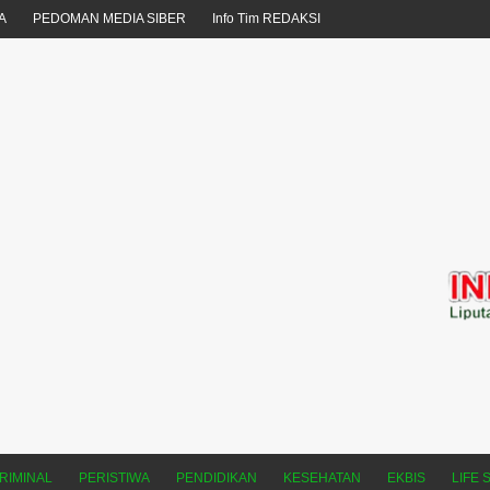
A
PEDOMAN MEDIA SIBER
Info Tim REDAKSI
RIMINAL
PERISTIWA
PENDIDIKAN
KESEHATAN
EKBIS
LIFE 