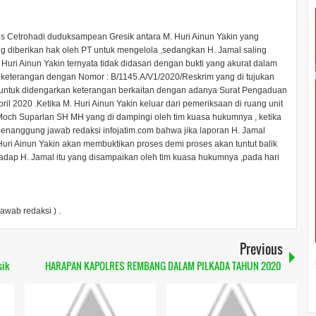
 ds Cetrohadi duduksampean Gresik antara M. Huri Ainun Yakin yang
 diberikan hak oleh PT untuk mengelola ,sedangkan H. Jamal saling
Huri Ainun Yakin ternyata tidak didasari dengan bukti yang akurat dalam
 keterangan dengan Nomor : B/1145.A/V1/2020/Reskrim yang di tujukan
am untuk didengarkan keterangan berkaitan dengan adanya Surat Pengaduan
l 2020 .Ketika M. Huri Ainun Yakin keluar dari pemeriksaan di ruang unit
Moch Suparlan SH MH yang di dampingi oleh tim kuasa hukumnya , ketika
enanggung jawab redaksi infojatim.com bahwa jika laporan H. Jamal
. Huri Ainun Yakin akan membuktikan proses demi proses akan tuntut balik
dap H. Jamal itu yang disampaikan oleh tim kuasa hukumnya ,pada hari
awab redaksi ) .
Previous
sik
HARAPAN KAPOLRES REMBANG DALAM PILKADA TAHUN 2020