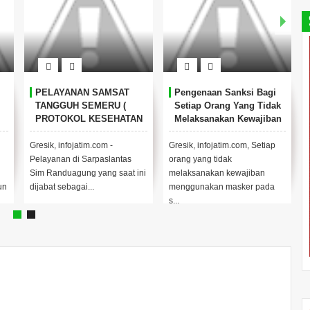
PELAYANAN SAMSAT
Pengenaan Sanksi Bagi
TANGGUH SEMERU (
Setiap Orang Yang Tidak
PROTOKOL KESEHATAN
Melaksanakan Kewajiban
PADA PELAYANAN
Menggunakan Masker
SAMSAT GRESIK)
Gresik, infojatim.com -
Gresik, infojatim.com, Setiap
Pelayanan di Sarpaslantas
orang yang tidak
Sim Randuagung yang saat ini
melaksanakan kewajiban
un
dijabat sebagai...
menggunakan masker pada
s...