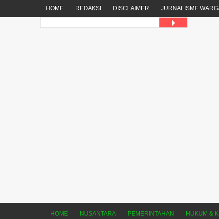
HOME
REDAKSI
DISCLAIMER
JURNALISME WARG
HOME
NUSANTARA
PEMERINTAHAN
HUKUM & K