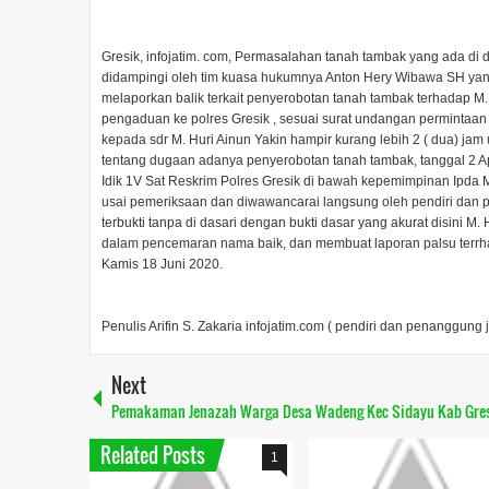
Gresik, infojatim. com, Permasalahan tanah tambak yang ada di
didampingi oleh tim kuasa hukumnya Anton Hery Wibawa SH yang
melaporkan balik terkait penyerobotan tanah tambak terhadap M. 
pengaduan ke polres Gresik , sesuai surat undangan permintaan
kepada sdr M. Huri Ainun Yakin hampir kurang lebih 2 ( dua) j
tentang dugaan adanya penyerobotan tanah tambak, tanggal 2 Apri
Idik 1V Sat Reskrim Polres Gresik di bawah kepemimpinan Ipda 
usai pemeriksaan dan diwawancarai langsung oleh pendiri dan p
terbukti tanpa di dasari dengan bukti dasar yang akurat disini M
dalam pencemaran nama baik, dan membuat laporan palsu terrha
Kamis 18 Juni 2020.
Penulis Arifin S. Zakaria infojatim.com ( pendiri dan penanggung j
Next
Pemakaman Jenazah Warga Desa Wadeng Kec Sidayu Kab Gre
Related Posts
1