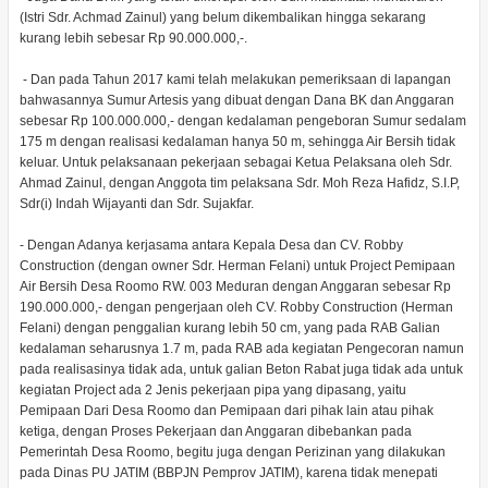
(Istri Sdr. Achmad Zainul) yang belum dikembalikan hingga sekarang
kurang lebih sebesar Rp 90.000.000,-.
- Dan pada Tahun 2017 kami telah melakukan pemeriksaan di lapangan
bahwasannya Sumur Artesis yang dibuat dengan Dana BK dan Anggaran
sebesar Rp 100.000.000,- dengan kedalaman pengeboran Sumur sedalam
175 m dengan realisasi kedalaman hanya 50 m, sehingga Air Bersih tidak
keluar. Untuk pelaksanaan pekerjaan sebagai Ketua Pelaksana oleh Sdr.
Ahmad Zainul, dengan Anggota tim pelaksana Sdr. Moh Reza Hafidz, S.I.P,
Sdr(i) Indah Wijayanti dan Sdr. Sujakfar.
- Dengan Adanya kerjasama antara Kepala Desa dan CV. Robby
Construction (dengan owner Sdr. Herman Felani) untuk Project Pemipaan
Air Bersih Desa Roomo RW. 003 Meduran dengan Anggaran sebesar Rp
190.000.000,- dengan pengerjaan oleh CV. Robby Construction (Herman
Felani) dengan penggalian kurang lebih 50 cm, yang pada RAB Galian
kedalaman seharusnya 1.7 m, pada RAB ada kegiatan Pengecoran namun
pada realisasinya tidak ada, untuk galian Beton Rabat juga tidak ada untuk
kegiatan Project ada 2 Jenis pekerjaan pipa yang dipasang, yaitu
Pemipaan Dari Desa Roomo dan Pemipaan dari pihak lain atau pihak
ketiga, dengan Proses Pekerjaan dan Anggaran dibebankan pada
Pemerintah Desa Roomo, begitu juga dengan Perizinan yang dilakukan
pada Dinas PU JATIM (BBPJN Pemprov JATIM), karena tidak menepati