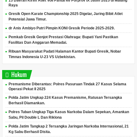
13 Daerah Kirim Atlet Voli Pantai ke Porprov IX Jatim 2025 di Malang
Raya
Gresik Open Karate Championship 2025 Digelar, Jaring Bibit Atlet
Potensial Jawa Timur.
dr Anis Ambiyo Putri Pimpin KONI Gresik Periode 2025-2029.
Pemkab Gresik Genjot Prestasi Olahraga: Bupati Yani Pastikan
Fasilitas Dan Anggaran Memadai.
Ribuan Masyarakat Padati Halaman Kantor Bupati Gresik, Nobar
Timnas Indonesia U-23 VS Uzbekistan.
Hukum
Premanisme Diberantas: Polres Pasuruan Tindak 27 Kasus Selama
Operasi Pekat II 2025
Polda Jatim Ungkap 224 Kasus Premanisme, Ratusan Tersangka
Berhasil Diamankan.
Polres Tuban Ungkap Tiga Kasus Narkoba Dalam Sepekan, Amankan
Sabu, Pil Double L Dan Riklona
Polda Jatim Tangkap 2 Tersangka Jaringan Narkoba Internasional, 21
Kg Sabu Berhasil Disita.