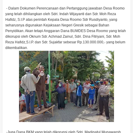
- Dalam Dokumen Perencanaan dan Pertanggung jawaban Desa Roomo
yang telah dihilangkan oleh Sdri. Indah Wijayanti dan Sdr. Moh Reza
Hafidz, S.I.P atas perintah Kepala Desa Roomo Sdr Rusdiyanto, yang
seharusnya digunakan Kejaksaan Negeri Gresik sebagai Bahan
Penyidikan. Akan tetapi Anggaran Dana BUMDES Desa Roomo yang telah
dikorupsi oleh Oknum Sdr. Achmad Zainul, Sdri. Dina Fitriyani, Sdr. Moh
Reza Hafidz,S.I.P. dan Sdr. Sujakfar sebesar Rp.130.000.000,- yang belum
dikembalikan.
-Juga Dana BKM yang telah dikorupsi oleh Sdri. Madinatul Munawaroh