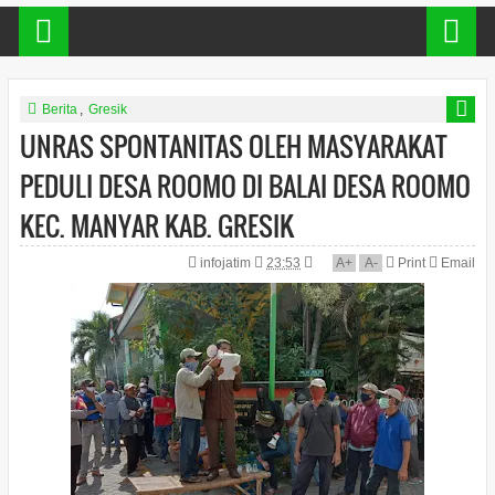
Berita
,
Gresik
UNRAS SPONTANITAS OLEH MASYARAKAT
PEDULI DESA ROOMO DI BALAI DESA ROOMO
KEC. MANYAR KAB. GRESIK
infojatim
23:53
A
+
A
-
Print
Email