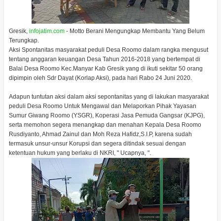
Gresik,
infojatim.com
- Motto Berani Mengungkap Membantu Yang Belum
Terungkap.
Aksi Spontanitas masyarakat peduli Desa Roomo dalam rangka mengusut
tentang anggaran keuangan Desa Tahun 2016-2018 yang bertempat di
Balai Desa Roomo Kec.Manyar Kab Gresik yang di ikuti sekitar 50 orang
dipimpin oleh Sdr Dayat (Korlap Aksi), pada hari Rabo 24 Juni 2020.
Adapun tuntutan aksi dalam aksi sepontanitas yang di lakukan masyarakat
peduli Desa Roomo Untuk Mengawal dan Melaporkan Pihak Yayasan
Sumur Giwang Roomo (YSGR), Koperasi Jasa Pemuda Gangsar (KJPG),
serta memohon segera menangkap dan menahan Kepala Desa Roomo
Rusdiyanto, Ahmad Zainul dan Moh Reza Hafidz,S.I.P, karena sudah
termasuk unsur-unsur Korupsi dan segera ditindak sesuai dengan
ketentuan hukum yang berlaku di NKRI, " Ucapnya, ".