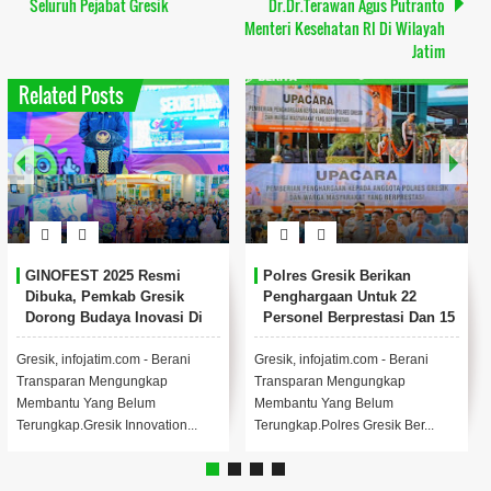
Seluruh Pejabat Gresik
Dr.Dr.Terawan Agus Putranto
Menteri Kesehatan RI Di Wilayah
Jatim
Related Posts
Jelang Nataru, Polres Gresik
Kapolres Gresik AKBP
Siapkan Penitipan
Rovan Richard Mahenu
Kendaraan Gratis untuk
Dipromosikan ke Divpropam
Warga
Mabes Polri
Menjelang libur Natal dan Tahun
(Kiri) AKBP Ramadhan Nasution
Baru 2025. Polres Gresik
(Kanan) AKBP Rovan Richard
meluncurkan inovasi layanan
Mahenu bersama Gus Aulia Ketua
publik berupa p...
LPK-RI ...