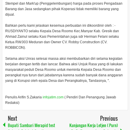
Stempel dan Mark'up (Penggelembungan) harga pada proses Pengadaan
Barang dan Jasa sedangkan pihak Koperasi tidak memiliki barang yang
dijual.
Bahkan perlu kami jelaskan kesemua perbuatan ini dikoordinir oleh : -
RUSDIYANTO selaku Kepala Desa Roomo Kec.Manyar Kab. Gresik dan
Ahmad Zainul selaku Kasi Pemerintahan juga sdr Herman Felani selaku
Ketua RW.003 Meduran dan Owner CV. Robby Construction (CV.
ROBBICON).
Selama aksi Unras selesai massa aksi membubarkan diri selama kegiatan
berjalan dengan tertib dan lancar. Bahwa aksi Unjuk Rasa yang di lakukan
masyarakat peduli Desa Roomo untuk meminta Kepala Desa Roomo dan
perangkat nya turun dari jabatannya karena sudah banyak dana anggaran
yang di Korupsi oleh epala Desa dan Perangkatnya, Tandasnya, ".
Penulis Arifin S.Zakaria
infojatim.com
( Pendiri Dan Penangung Jawab
Redaksi)
Next
Previous
Bupati Sambari Merapid test
Kunjungan Kerja Letjen ( Purn)