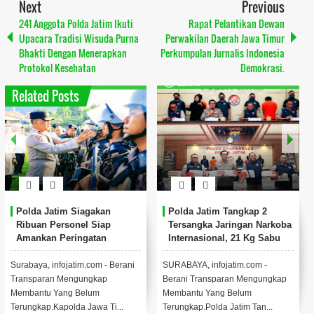
Next
Previous
241 Anggota Polda Jatim Ikuti
Rapat Pelantikan Dewan
Upacara Tradisi Wisuda Purna
Perwakilan Daerah Jawa Timur
Bhakti Dengan Menerapkan
Perkumpulan Jurnalis Indonesia
Protokol Kesehatan
Demokrasi.
Related Posts
Polda Jatim Siagakan
Polda Jatim Tangkap 2
Ribuan Personel Siap
Tersangka Jaringan Narkoba
Amankan Peringatan
Internasional, 21 Kg Sabu
MayDay 2025 Di Surabaya
Berhasil Disita.
Surabaya, infojatim.com - Berani
SURABAYA, infojatim.com -
Transparan Mengungkap
Berani Transparan Mengungkap
Membantu Yang Belum
Membantu Yang Belum
Terungkap.Kapolda Jawa Ti...
Terungkap.Polda Jatim Tan...