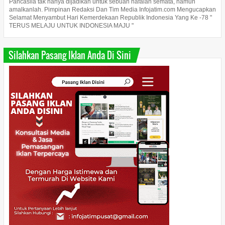
Pancasila tak hanya dijadikan untuk sebuah hafalan semata, namun
amalkanlah. Pimpinan Redaksi Dan Tim Media Infojatim.com Mengucapkan
Selamat Menyambut Hari Kemerdekaan Republik Indonesia Yang Ke -78 "
TERUS MELAJU UNTUK INDONESIA MAJU "
Silahkan Pasang Iklan Anda Di Sini