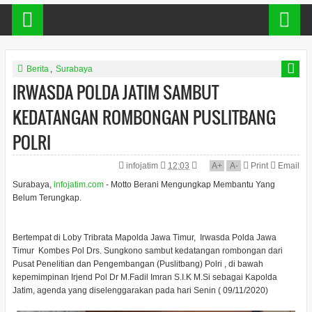
Berita
,
Surabaya
IRWASDA POLDA JATIM SAMBUT
KEDATANGAN ROMBONGAN PUSLITBANG
POLRI
infojatim
12:03
A
+
A
-
Print
Email
Surabaya,
infojatim.com
- Motto Berani Mengungkap Membantu Yang
Belum Terungkap.
Bertempat di Loby Tribrata Mapolda Jawa Timur, Irwasda Polda Jawa
Timur Kombes Pol Drs. Sungkono sambut kedatangan rombongan dari
Pusat Penelitian dan Pengembangan (Puslitbang) Polri , di bawah
kepemimpinan Irjend Pol Dr M.Fadil Imran S.I.K M.Si sebagai Kapolda
Jatim, agenda yang diselenggarakan pada hari Senin ( 09/11/2020)