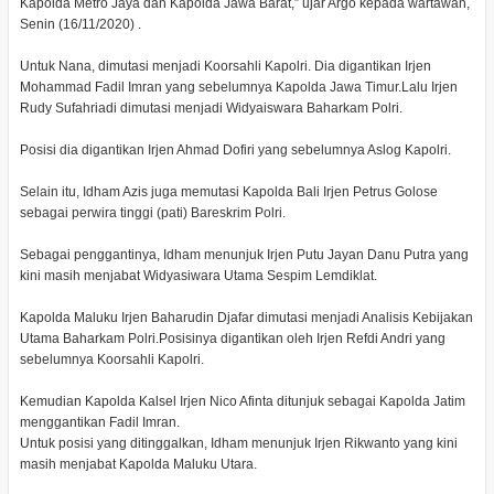
Kapolda Metro Jaya dan Kapolda Jawa Barat,” ujar Argo kepada wartawan,
Senin (16/11/2020) .
Untuk Nana, dimutasi menjadi Koorsahli Kapolri. Dia digantikan Irjen
Mohammad Fadil Imran yang sebelumnya Kapolda Jawa Timur.Lalu Irjen
Rudy Sufahriadi dimutasi menjadi Widyaiswara Baharkam Polri.
Posisi dia digantikan Irjen Ahmad Dofiri yang sebelumnya Aslog Kapolri.
Selain itu, Idham Azis juga memutasi Kapolda Bali Irjen Petrus Golose
sebagai perwira tinggi (pati) Bareskrim Polri.
Sebagai penggantinya, Idham menunjuk Irjen Putu Jayan Danu Putra yang
kini masih menjabat Widyasiwara Utama Sespim Lemdiklat.
Kapolda Maluku Irjen Baharudin Djafar dimutasi menjadi Analisis Kebijakan
Utama Baharkam Polri.Posisinya digantikan oleh Irjen Refdi Andri yang
sebelumnya Koorsahli Kapolri.
Kemudian Kapolda Kalsel Irjen Nico Afinta ditunjuk sebagai Kapolda Jatim
menggantikan Fadil Imran.
Untuk posisi yang ditinggalkan, Idham menunjuk Irjen Rikwanto yang kini
masih menjabat Kapolda Maluku Utara.