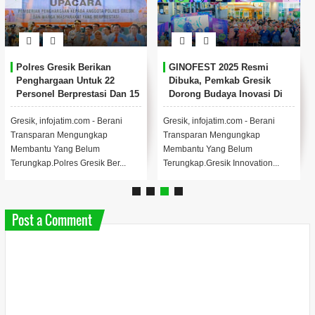
Polres Gresik Berikan
GINOFEST 2025 Resmi
Penghargaan Untuk 22
Dibuka, Pemkab Gresik
Personel Berprestasi Dan 15
Dorong Budaya Inovasi Di
Tokoh Masyarakat
Tengah Keterbatasan
Anggaran.
Gresik, infojatim.com - Berani
Gresik, infojatim.com - Berani
Transparan Mengungkap
Transparan Mengungkap
Membantu Yang Belum
Membantu Yang Belum
Terungkap.Polres Gresik Ber...
Terungkap.Gresik Innovation...
Post a Comment