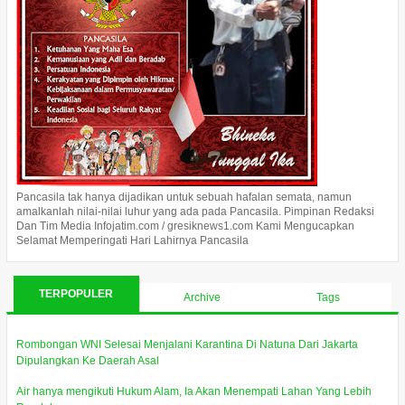
Pancasila tak hanya dijadikan untuk sebuah hafalan semata, namun
amalkanlah nilai-nilai luhur yang ada pada Pancasila. Pimpinan Redaksi
Dan Tim Media Infojatim.com / gresiknews1.com Kami Mengucapkan
Selamat Memperingati Hari Lahirnya Pancasila
TERPOPULER
Archive
Tags
Rombongan WNI Selesai Menjalani Karantina Di Natuna Dari Jakarta
Dipulangkan Ke Daerah Asal
Air hanya mengikuti Hukum Alam, Ia Akan Menempati Lahan Yang Lebih