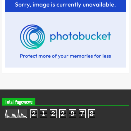
Total Pageviews
2
1
2
2
9
7
8