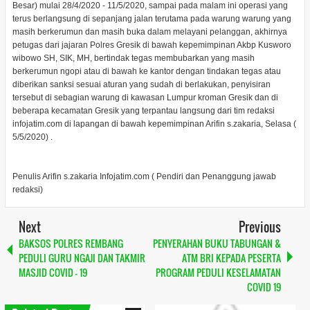
Besar) mulai 28/4/2020 - 11/5/2020, sampai pada malam ini operasi yang
terus berlangsung di sepanjang jalan terutama pada warung warung yang
masih berkerumun dan masih buka dalam melayani pelanggan, akhirnya
petugas dari jajaran Polres Gresik di bawah kepemimpinan Akbp Kusworo
wibowo SH, SIK, MH, bertindak tegas membubarkan yang masih
berkerumun ngopi atau di bawah ke kantor dengan tindakan tegas atau
diberikan sanksi sesuai aturan yang sudah di berlakukan, penyisiran
tersebut di sebagian warung di kawasan Lumpur kroman Gresik dan di
beberapa kecamatan Gresik yang terpantau langsung dari tim redaksi
infojatim.com di lapangan di bawah kepemimpinan Arifin s.zakaria, Selasa (
5/5/2020) .
Penulis Arifin s.zakaria Infojatim.com ( Pendiri dan Penanggung jawab
redaksi)
Next
Previous
BAKSOS POLRES REMBANG
PENYERAHAN BUKU TABUNGAN &
PEDULI GURU NGAJI DAN TAKMIR
ATM BRI KEPADA PESERTA
MASJID COVID - 19
PROGRAM PEDULI KESELAMATAN
COVID 19