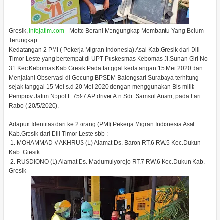
Gresik,
infojatim.com
- Motto Berani Mengungkap Membantu Yang Belum
Terungkap.
Kedatangan 2 PMI ( Pekerja Migran Indonesia) Asal Kab.Gresik dari Dili
Timor Leste yang bertempat di UPT Puskesmas Kebomas Jl.Sunan Giri No
31 Kec.Kebomas Kab.Gresik Pada tanggal kedatangan 15 Mei 2020 dan
Menjalani Observasi di Gedung BPSDM Balongsari Surabaya terhitung
sejak tanggal 15 Mei s.d 20 Mei 2020 dengan menggunakan Bis milik
Pemprov Jatim Nopol L 7597 AP driver A.n Sdr .Samsul Anam, pada hari
Rabo ( 20/5/2020).
Adapun Identitas dari ke 2 orang (PMI) Pekerja Migran Indonesia Asal
Kab.Gresik dari Dili Timor Leste sbb :
1. MOHAMMAD MAKHRUS (L) Alamat Ds. Baron RT.6 RW.5 Kec.Dukun
Kab. Gresik
2. RUSDIONO (L) Alamat Ds. Madumulyorejo RT.7 RW.6 Kec.Dukun Kab.
Gresik