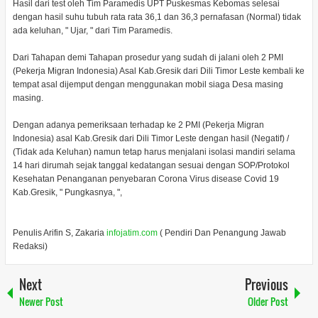
Hasil dari test oleh Tim Paramedis UPT Puskesmas Kebomas selesai
dengan hasil suhu tubuh rata rata 36,1 dan 36,3 pernafasan (Normal) tidak
ada keluhan, " Ujar, " dari Tim Paramedis.
Dari Tahapan demi Tahapan prosedur yang sudah di jalani oleh 2 PMI
(Pekerja Migran Indonesia) Asal Kab.Gresik dari Dili Timor Leste kembali ke
tempat asal dijemput dengan menggunakan mobil siaga Desa masing
masing.
Dengan adanya pemeriksaan terhadap ke 2 PMI (Pekerja Migran
Indonesia) asal Kab.Gresik dari Dili Timor Leste dengan hasil (Negatif) /
(Tidak ada Keluhan) namun tetap harus menjalani isolasi mandiri selama
14 hari dirumah sejak tanggal kedatangan sesuai dengan SOP/Protokol
Kesehatan Penanganan penyebaran Corona Virus disease Covid 19
Kab.Gresik, " Pungkasnya, ",
Penulis Arifin S, Zakaria
infojatim.com
( Pendiri Dan Penangung Jawab
Redaksi)
Next
Previous
Newer Post
Older Post