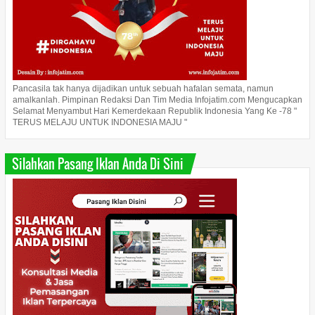
Pancasila tak hanya dijadikan untuk sebuah hafalan semata, namun
amalkanlah. Pimpinan Redaksi Dan Tim Media Infojatim.com Mengucapkan
Selamat Menyambut Hari Kemerdekaan Republik Indonesia Yang Ke -78 "
TERUS MELAJU UNTUK INDONESIA MAJU "
Silahkan Pasang Iklan Anda Di Sini