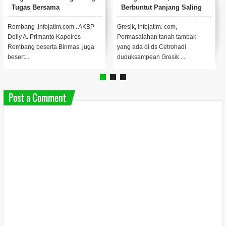
Tugas Bersama
Berbuntut Panjang Saling
Lapor Balik Dalam
Pengelolaan Tanah Tambak
Rembang ,infojatim.com . AKBP
Gresik, infojatim. com,
Ds Cetrohadi
Dolly A. Primanto Kapolres
Permasalahan tanah tambak
Duduksampean Gresik
Rembang beserta Binmas, juga
yang ada di ds Cetrohadi
besert...
duduksampean Gresik ...
Post a Comment