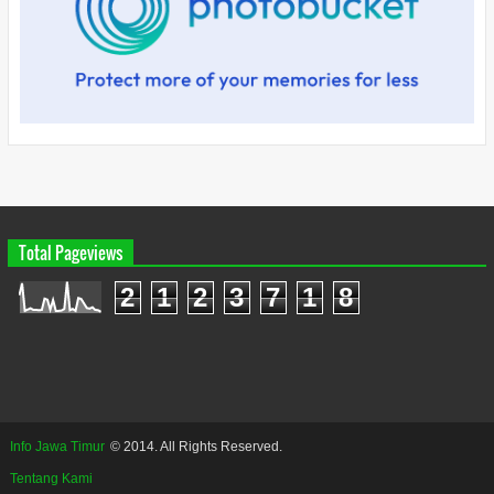
Total Pageviews
2
1
2
3
7
1
8
Info Jawa Timur
© 2014. All Rights Reserved.
Tentang Kami