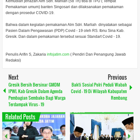
Kemudian jenazah Alm Sdri. Marliah (58 Th) tiba di TPU ( Tempat
Pemakaman umum) banten Singosari dan dilaksanakan pemakaman
dengan prosedur COVID-19.
Bahwa dalam kegiatan pemakaman Alm Sdri. Marliah dinyatakan sebagai
Pasien Dalam Pengawasan (PDP) Covid - 19 oleh RS. Ibnu Sina Kab.
Gresik. Dan dalam pemakaman tersebut sesuai Standart Covid - 19.
Penulis Arifin S, Zakaria
infojatim.com
( Pendiri Dan Penangung Jawab
Redaksi)
Next
Previous
Gresik Bersih Bersinar GMDM
Bakti Sosial Polri Peduli Wabah
IPWL Kab Gresik Dalam Agenda
Covid - 19 Di Wilayah Kabupaten
Pembagian Sembako Bagi Warga
Rembang
Terdampak Virus - 19
Related Posts