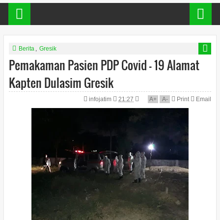
Berita
,
Gresik
Pemakaman Pasien PDP Covid - 19 Alamat
Kapten Dulasim Gresik
infojatim
21:27
A
+
A
-
Print
Email