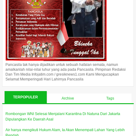
Pancasila tak hanya dijadikan untuk sebuah hafalan semata, namun
amalkanlah nilai-nilai luhur yang ada pada Pancasila. Pimpinan Redaksi
Dan Tim Media Infojatim.com / gresiknews1.com Kami Mengucapkan
Selamat Memperingati Hari Lahirnya Pancasila
TERPOPULER
Archive
Tags
Rombongan WNI Selesai Menjalani Karantina Di Natuna Dari Jakarta
Dipulangkan Ke Daerah Asal
Air hanya mengikuti Hukum Alam, Ia Akan Menempati Lahan Yang Lebih
Rendah