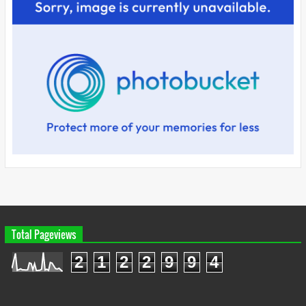
Total Pageviews
2
1
2
2
9
9
4