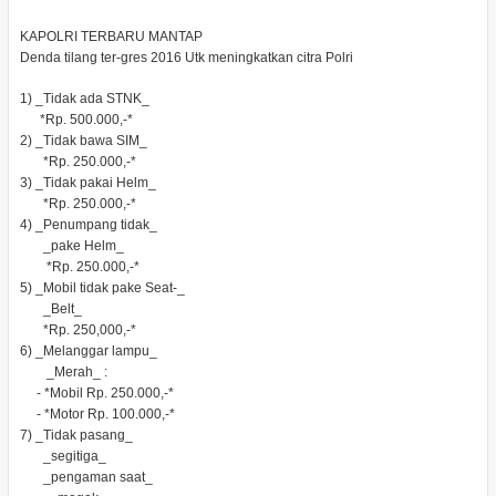
KAPOLRI TERBARU MANTAP
Denda tilang ter-gres 2016 Utk meningkatkan citra Polri
1) _Tidak ada STNK_
*Rp. 500.000,-*
2) _Tidak bawa SIM_
*Rp. 250.000,-*
3) _Tidak pakai Helm_
*Rp. 250.000,-*
4) _Penumpang tidak_
_pake Helm_
*Rp. 250.000,-*
5) _Mobil tidak pake Seat-_
_Belt_
*Rp. 250,000,-*
6) _Melanggar lampu_
_Merah_ :
- *Mobil Rp. 250.000,-*
- *Motor Rp. 100.000,-*
7) _Tidak pasang_
_segitiga_
_pengaman saat_