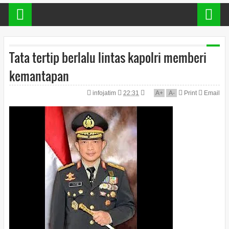
Tata tertip berlalu lintas kapolri memberi
kemantapan
infojatim
22:31
A
+
A
-
Print
Email