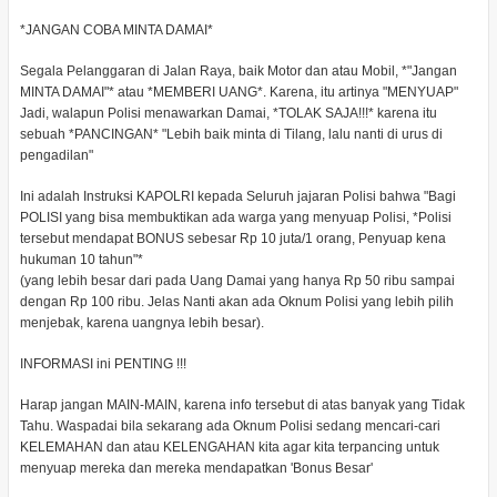
*JANGAN COBA MINTA DAMAI*
Segala Pelanggaran di Jalan Raya, baik Motor dan atau Mobil, *"Jangan
MINTA DAMAI"* atau *MEMBERI UANG*. Karena, itu artinya "MENYUAP"
Jadi, walapun Polisi menawarkan Damai, *TOLAK SAJA!!!* karena itu
sebuah *PANCINGAN* "Lebih baik minta di Tilang, lalu nanti di urus di
pengadilan"
Ini adalah Instruksi KAPOLRI kepada Seluruh jajaran Polisi bahwa "Bagi
POLISI yang bisa membuktikan ada warga yang menyuap Polisi, *Polisi
tersebut mendapat BONUS sebesar Rp 10 juta/1 orang, Penyuap kena
hukuman 10 tahun"*
(yang lebih besar dari pada Uang Damai yang hanya Rp 50 ribu sampai
dengan Rp 100 ribu. Jelas Nanti akan ada Oknum Polisi yang lebih pilih
menjebak, karena uangnya lebih besar).
INFORMASI ini PENTING !!!
Harap jangan MAIN-MAIN, karena info tersebut di atas banyak yang Tidak
Tahu. Waspadai bila sekarang ada Oknum Polisi sedang mencari-cari
KELEMAHAN dan atau KELENGAHAN kita agar kita terpancing untuk
menyuap mereka dan mereka mendapatkan 'Bonus Besar'