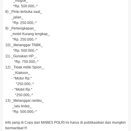
_mogok_
*Rp. 500.000,-*
8) _Pintu terbuka saat_
_jalan_
*Rp. 250.000,-*
9) _Perlengkapan_
_mobil Kurang lengkap_
*Rp. 250.000,-*
10) _Melanggar TNBK_
*Rp. 500.000,-*
11) _Gunakan HP_,
*Rp. 750.000,-*
12) _Tidak miliki Spion_,
_Klakson_
- *Motor Rp.*
*250.000,-*
- *Mobil Rp.*
*250.000,-*
13) _Melanggar rambu_
_lalu lintas_
*Rp. 500.000,-*
Info yang di Copy dari MABES POLRI ini harus di publikasikan dan mungkin
bermanfaat !!!