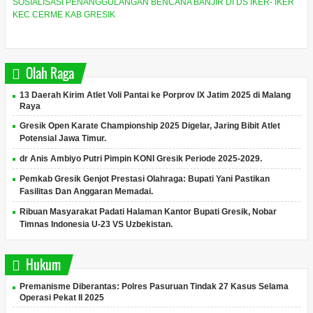
SOSIALISASI PENANGGULANGAN BENCANA BANJIR DI DS IKER- IKER
KEC CERME KAB GRESIK
Olah Raga
13 Daerah Kirim Atlet Voli Pantai ke Porprov IX Jatim 2025 di Malang
Raya
Gresik Open Karate Championship 2025 Digelar, Jaring Bibit Atlet
Potensial Jawa Timur.
dr Anis Ambiyo Putri Pimpin KONI Gresik Periode 2025-2029.
Pemkab Gresik Genjot Prestasi Olahraga: Bupati Yani Pastikan
Fasilitas Dan Anggaran Memadai.
Ribuan Masyarakat Padati Halaman Kantor Bupati Gresik, Nobar
Timnas Indonesia U-23 VS Uzbekistan.
Hukum
Premanisme Diberantas: Polres Pasuruan Tindak 27 Kasus Selama
Operasi Pekat II 2025