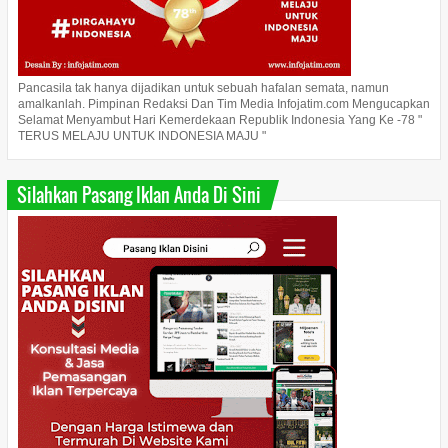
Pancasila tak hanya dijadikan untuk sebuah hafalan semata, namun
amalkanlah. Pimpinan Redaksi Dan Tim Media Infojatim.com Mengucapkan
Selamat Menyambut Hari Kemerdekaan Republik Indonesia Yang Ke -78 "
TERUS MELAJU UNTUK INDONESIA MAJU "
Silahkan Pasang Iklan Anda Di Sini