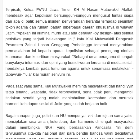
Terpisah, Ketua PWNU Jawa Timur, KH M Hasan Mutawakkil Alallah
mendesak agar kepolisian bersungguh-sungguh mengusut tuntas siapa
dan apa di balik semua insiden penyerangan berantai terhadap sejumlah
tokoh agama dan rumah ibadah diberbagai daerah khususnya di wilayah
Jatim. "Apakah ini kriminal murni atau ada gerakan -by design- atas semua
peristiwa yang terjadi belakangan ini," kata Kiai Mutawakkil Pengasuh
Pesantren Zainul Hasan Genggong Probolinggo tersebut menyerahkan
permasalahan ini kepada aparat kepolisian sebagai pemegang otoritas
keamanan dan ketertiban masyarakat. "Sebagai umat beragama di tengah
banyaknya informasi dan opini yang berseliweran terutama di media sosial,
hendaknya kembali pada tuntunan agama untuk senantiasa melakukan -
tabayyun-," ujar kiai murah senyum ini.
Pada saat yang sama, Kiai Mutawakkil meminta masyarakat dan nahdliyyin
tetap tenang, waspada, tidak terprovokasi, serta tidak perlu mengambil
tindakan sendiri yang malah menimbulkan keresahan dan merusak
harmoni kehidupan sosial di Jatim yang sudah berjalan baik.
Bagaimanapun juga, polisi dan NU mempunyai visi dan tujuan sama yaitu,
menciptakan rasa aman, ketertiban, dan harmonis di tengah masyarakat
dalam membingkai NKRI yang berdasarkan Pancasila. "Ini demi
terwujudnya cita-cita nasional dari para pendiri bangsa yakni terciptanya