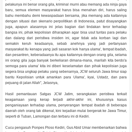
pelakunya ini benar orang gila, kriminal murni atau memang ada ninja gaya
baru, semua elemen masyarakat harus bisa menahan diri, harus saling
bahu membahu demi kewaspadaan bersama, jika memang ada kaitannya
dengan situasi dan skenario perpolitikan di Indonesia, patut disayangkan
juga, apapun alasannya ini jelas bagian dari tindakan teror terhadap
bangsa ini, pihak kepolisian diharapkan agar bisa usut tuntas para pelaku
dan dalang dari peristiwa insiden ini, agar tidak ada korban lagi dan
semakin keruh keadaanya, sebab anehnya yang jadi pertanyaan
masyarakat itu kenapa yang jadi sasaran kok hanya ulama', tempat ibadah,
dan pesantren, keberadaanya itu apa kaitannya dengan orang gila, selama
ini orang gila juga banyak berkeliaran dimana-mana, marilah kita berdo'a
semoga para ulama' kita ini diberi keselamatan dan pihak kepolisian juga
segera bisa ungkap pelaku yang sebenarnya, JCW seluruh Jawa timur siap
bantu Kepolisian untuk amankan para Ulama', kyai, Ustadz, dan para
pejuang di jalan Allah", Jelasnya,
Hasil pemantauan Satgas JCW Jatim, serangkaian peristiwa terkait
keagamaan yang kerap terjadi akhir-akhir ini, khususnya kasus
penganiayaan terhadap ulama, penyerangan tempat ibadah di beberapa
daerah oleh orang tak dikenal, kini kejadian mulai bergerak ke Jawa Timur,
seperti di Tuban, Lamongan dan terbaru ini di Kediri.
Cucu pengasuh Ponpes Ploso Kediri, Gus Abid Umar membenarkan bahwa