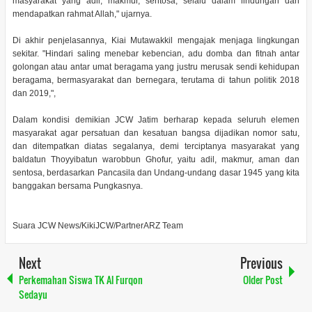
masyarakat yang adil, makmur, sentosa, selalu dalam lindungan dan
mendapatkan rahmat Allah," ujarnya.
Di akhir penjelasannya, Kiai Mutawakkil mengajak menjaga lingkungan
sekitar. "Hindari saling menebar kebencian, adu domba dan fitnah antar
golongan atau antar umat beragama yang justru merusak sendi kehidupan
beragama, bermasyarakat dan bernegara, terutama di tahun politik 2018
dan 2019,",
Dalam kondisi demikian JCW Jatim berharap kepada seluruh elemen
masyarakat agar persatuan dan kesatuan bangsa dijadikan nomor satu,
dan ditempatkan diatas segalanya, demi terciptanya masyarakat yang
baldatun Thoyyibatun warobbun Ghofur, yaitu adil, makmur, aman dan
sentosa, berdasarkan Pancasila dan Undang-undang dasar 1945 yang kita
banggakan bersama Pungkasnya.
Suara JCW News/KikiJCW/PartnerARZ Team
Next
Previous
Perkemahan Siswa TK Al Furqon
Older Post
Sedayu