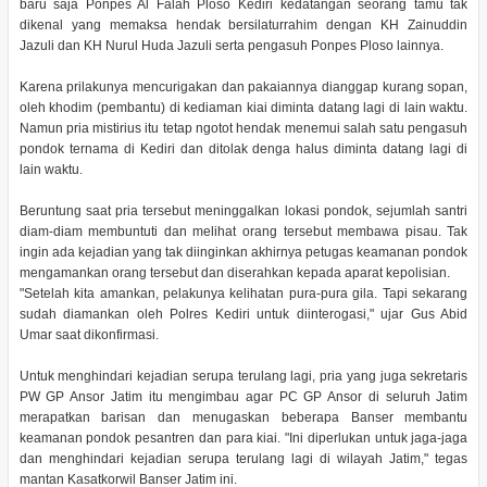
baru saja Ponpes Al Falah Ploso Kediri kedatangan seorang tamu tak
dikenal yang memaksa hendak bersilaturrahim dengan KH Zainuddin
Jazuli dan KH Nurul Huda Jazuli serta pengasuh Ponpes Ploso lainnya.
Karena prilakunya mencurigakan dan pakaiannya dianggap kurang sopan,
oleh khodim (pembantu) di kediaman kiai diminta datang lagi di lain waktu.
Namun pria mistirius itu tetap ngotot hendak menemui salah satu pengasuh
pondok ternama di Kediri dan ditolak denga halus diminta datang lagi di
lain waktu.
Beruntung saat pria tersebut meninggalkan lokasi pondok, sejumlah santri
diam-diam membuntuti dan melihat orang tersebut membawa pisau. Tak
ingin ada kejadian yang tak diinginkan akhirnya petugas keamanan pondok
mengamankan orang tersebut dan diserahkan kepada aparat kepolisian.
"Setelah kita amankan, pelakunya kelihatan pura-pura gila. Tapi sekarang
sudah diamankan oleh Polres Kediri untuk diinterogasi," ujar Gus Abid
Umar saat dikonfirmasi.
Untuk menghindari kejadian serupa terulang lagi, pria yang juga sekretaris
PW GP Ansor Jatim itu mengimbau agar PC GP Ansor di seluruh Jatim
merapatkan barisan dan menugaskan beberapa Banser membantu
keamanan pondok pesantren dan para kiai. "Ini diperlukan untuk jaga-jaga
dan menghindari kejadian serupa terulang lagi di wilayah Jatim," tegas
mantan Kasatkorwil Banser Jatim ini.