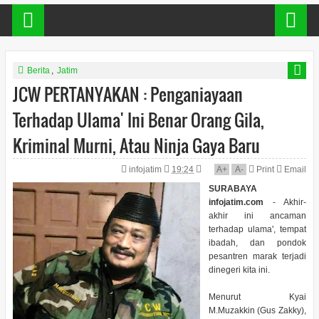
Berita
,
Jatim
JCW PERTANYAKAN : Penganiayaan
Terhadap Ulama' Ini Benar Orang Gila,
Kriminal Murni, Atau Ninja Gaya Baru
infojatim
19:24
A
+
A
-
Print
Email
SURABAYA
infojatim.com
- Akhir-
akhir ini ancaman
terhadap ulama', tempat
ibadah, dan pondok
pesantren marak terjadi
dinegeri kita ini.
Menurut Kyai
M.Muzakkin (Gus Zakky),