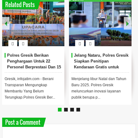
Related Posts
erikan
Jelang Nataru, Polres Gresik
Polda Jatim Musn
tuk 22
Siapkan Penitipan
Kg Sabu dan Eksta
stasi Dan 15
Kendaraan Gratis untuk
Ungkap 5.924 Kas
at
Warga
Narkoba Sepanjan
m - Berani
Menjelang libur Natal dan Tahun
Humas Polda Jatim K
ngkap
Baru 2025. Polres Gresik
Jules Abraham Abast d
lum
meluncurkan inovasi layanan
Reserse Narkoba, Ko
esik Ber...
publik berupa p...
Robert Da ...
Post a Comment