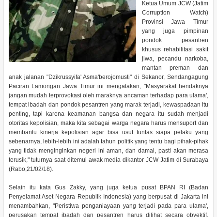
Ketua Umum JCW (Jatim
Corruption Watch)
Provinsi Jawa Timur
yang juga pimpinan
pondok pesantren
khusus rehabilitasi sakit
jiwa, pecandu narkoba,
mantan preman dan
anak jalanan "Dzikrussyifa' Asma'berojomusti" di Sekanor, Sendangagung
Paciran Lamongan Jawa Timur ini mengatakan, "Masyarakat hendaknya
jangan mudah terprovokasi oleh maraknya ancaman terhadap para ulama',
tempat ibadah dan pondok pesantren yang marak terjadi, kewaspadaan itu
penting, tapi karena keamanan bangsa dan negara itu sudah menjadi
otoritas kepolisian, maka kita sebagai warga negara harus mensuport dan
membantu kinerja kepolisian agar bisa usut tuntas siapa pelaku yang
sebenarnya, lebih-lebih ini adalah tahun politik yang tentu bagi pihak-pihak
yang tidak menginginkan negeri ini aman, dan damai, pasti akan merasa
terusik," tuturnya saat ditemui awak media dikantor JCW Jatim di Surabaya
(Rabo,21/02/18).
Selain itu kata Gus Zakky, yang juga ketua pusat BPAN RI (Badan
Penyelamat Aset Negara Republik Indonesia) yang berpusat di Jakarta ini
menambahkan, "Peristiwa penganiayaan yang terjadi pada para ulama',
perusakan tempat ibadah dan pesantren harus dilihat secara obyektif,