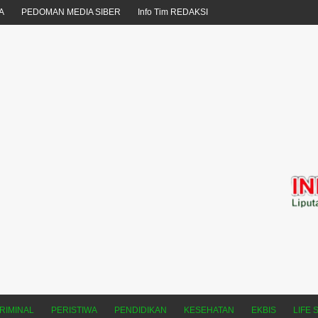
A
PEDOMAN MEDIA SIBER
Info Tim REDAKSI
RIMINAL
PERISTIWA
PENDIDIKAN
KESEHATAN
EKBIS
LIFE 