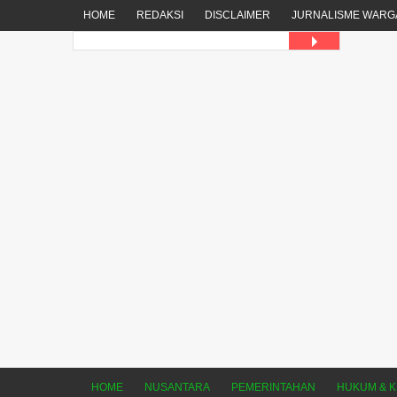
HOME
REDAKSI
DISCLAIMER
JURNALISME WARG
HOME
NUSANTARA
PEMERINTAHAN
HUKUM & K