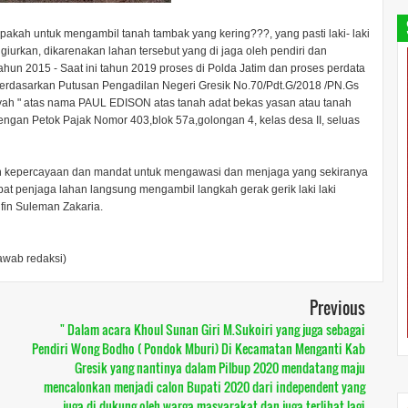
apakah untuk mengambil tanah tambak yang kering???, yang pasti laki- laki
urkan, dikarenakan lahan tersebut yang di jaga oleh pendiri dan
ahun 2015 - Saat ini tahun 2019 proses di Polda Jatim dan proses perdata
 berdasarkan Putusan Pengadilan Negeri Gresik No.70/Pdt.G/2018 /PN.Gs
 Syah " atas nama PAUL EDISON atas tanah adat bekas yasan atau tanah
dengan Petok Pajak Nomor 403,blok 57a,golongan 4, kelas desa II, seluas
kan kepercayaan dan mandat untuk mengawasi dan menjaga yang sekiranya
at penjaga lahan langsung mengambil langkah gerak gerik laki laki
ifin Suleman Zakaria.
jawab redaksi)
Previous
" Dalam acara Khoul Sunan Giri M.Sukoiri yang juga sebagai
Pendiri Wong Bodho ( Pondok Mburi) Di Kecamatan Menganti Kab
Gresik yang nantinya dalam Pilbup 2020 mendatang maju
mencalonkan menjadi calon Bupati 2020 dari independent yang
juga di dukung oleh warga masyarakat dan juga terlihat lagi