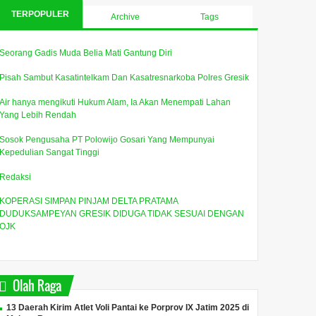
TERPOPULER
Archive
Tags
Seorang Gadis Muda Belia Mati Gantung Diri
Pisah Sambut Kasatintelkam Dan Kasatresnarkoba Polres Gresik
Air hanya mengikuti Hukum Alam, Ia Akan Menempati Lahan
Yang Lebih Rendah
Sosok Pengusaha PT Polowijo Gosari Yang Mempunyai
Kepedulian Sangat Tinggi
Redaksi
KOPERASI SIMPAN PINJAM DELTA PRATAMA
DUDUKSAMPEYAN GRESIK DIDUGA TIDAK SESUAI DENGAN
OJK
Olah Raga
13 Daerah Kirim Atlet Voli Pantai ke Porprov IX Jatim 2025 di