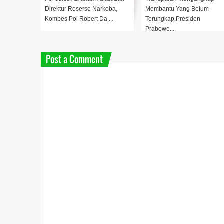
rsama Gus
Direktur Reserse Narkoba,
Membantu Yang Belum
..
Kombes Pol Robert Da ...
Terungkap.Presiden
Prabowo...
Post a Comment