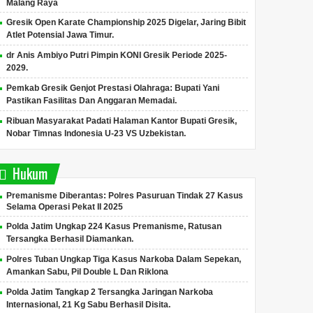
Malang Raya
Gresik Open Karate Championship 2025 Digelar, Jaring Bibit
Atlet Potensial Jawa Timur.
dr Anis Ambiyo Putri Pimpin KONI Gresik Periode 2025-
2029.
Pemkab Gresik Genjot Prestasi Olahraga: Bupati Yani
Pastikan Fasilitas Dan Anggaran Memadai.
Ribuan Masyarakat Padati Halaman Kantor Bupati Gresik,
Nobar Timnas Indonesia U-23 VS Uzbekistan.
Hukum
Premanisme Diberantas: Polres Pasuruan Tindak 27 Kasus
Selama Operasi Pekat II 2025
Polda Jatim Ungkap 224 Kasus Premanisme, Ratusan
Tersangka Berhasil Diamankan.
Polres Tuban Ungkap Tiga Kasus Narkoba Dalam Sepekan,
Amankan Sabu, Pil Double L Dan Riklona
Polda Jatim Tangkap 2 Tersangka Jaringan Narkoba
Internasional, 21 Kg Sabu Berhasil Disita.