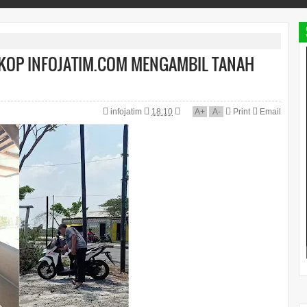
ARKOP INFOJATIM.COM MENGAMBIL TANAH
infojatim
18:10
A
+
A
-
Print
Email