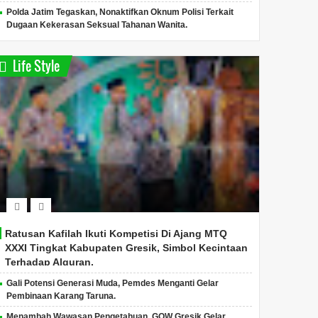
Polda Jatim Tegaskan, Nonaktifkan Oknum Polisi Terkait
Dugaan Kekerasan Seksual Tahanan Wanita.
Life Style
Ratusan Kafilah Ikuti Kompetisi Di Ajang MTQ
XXXI Tingkat Kabupaten Gresik, Simbol Kecintaan
Terhadap Alquran.
Gali Potensi Generasi Muda, Pemdes Menganti Gelar
Pembinaan Karang Taruna.
Menambah Wawasan Pengetahuan, GOW Gresik Gelar