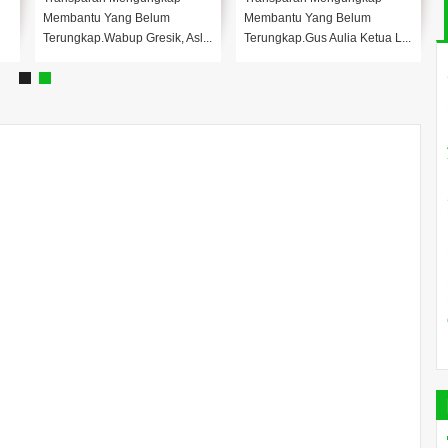
Membantu Yang Belum
Membantu Yang Belum
Terungkap.Wabup Gresik, Asl...
Terungkap.Gus Aulia Ketua L...