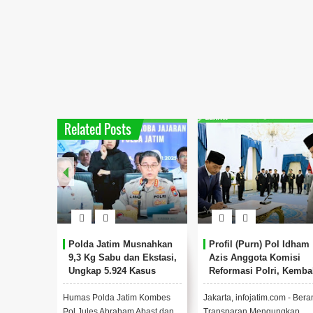
Related Posts
k AKBP
Polda Jatim Musnahkan
Profil (Purn) Pol Idham
Mahenu
9,3 Kg Sabu dan Ekstasi,
Azis Anggota Komisi
e
Ungkap 5.924 Kasus
Reformasi Polri, Kembal
s Polri
Narkoba Sepanjang 2025
Mengabdi untuk Negeri.
han
Humas Polda Jatim Kombes
Jakarta, infojatim.com - Bera
AKBP Rovan
Pol Jules Abraham Abast dan
Transparan Mengungkap