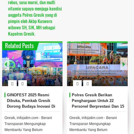
rebus, susu murni, dan multi
vitamin supaya menjaga kondisi
anggota Polres Gresik yang di
pimpin oleh Akbp Kusworo
wibowo SH, SIK, MH sebagai
Kapolres Gresik.
Related Posts
k Berikan
Jelang Nataru, Polres Gresik
Kapolres Gres
 Untuk 22
Siapkan Penitipan
Rovan Richard
prestasi Dan 15
Kendaraan Gratis untuk
Dipromosikan 
rakat
Warga
Mabes Polri
.com - Berani
Menjelang libur Natal dan Tahun
(Kiri) AKBP Ramad
ngungkap
Baru 2025. Polres Gresik
(Kanan) AKBP Rov
 Belum
meluncurkan inovasi layanan
Mahenu bersama G