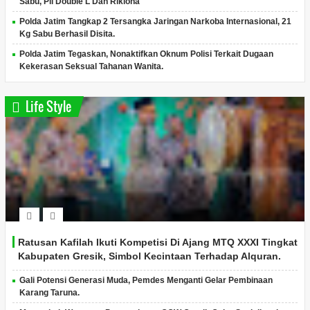
Sabu, Pil Double L Dan Riklona
Polda Jatim Tangkap 2 Tersangka Jaringan Narkoba Internasional, 21
Kg Sabu Berhasil Disita.
Polda Jatim Tegaskan, Nonaktifkan Oknum Polisi Terkait Dugaan
Kekerasan Seksual Tahanan Wanita.
Life Style
Ratusan Kafilah Ikuti Kompetisi Di Ajang MTQ XXXI Tingkat
Kabupaten Gresik, Simbol Kecintaan Terhadap Alquran.
Gali Potensi Generasi Muda, Pemdes Menganti Gelar Pembinaan
Karang Taruna.