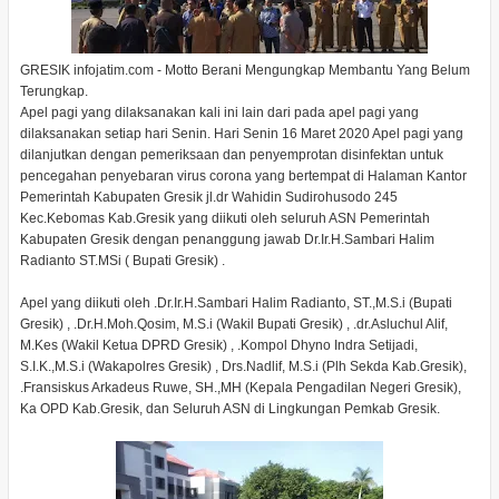
GRESIK infojatim.com - Motto Berani Mengungkap Membantu Yang Belum
Terungkap.
Apel pagi yang dilaksanakan kali ini lain dari pada apel pagi yang
dilaksanakan setiap hari Senin. Hari Senin 16 Maret 2020 Apel pagi yang
dilanjutkan dengan pemeriksaan dan penyemprotan disinfektan untuk
pencegahan penyebaran virus corona yang bertempat di Halaman Kantor
Pemerintah Kabupaten Gresik jl.dr Wahidin Sudirohusodo 245
Kec.Kebomas Kab.Gresik yang diikuti oleh seluruh ASN Pemerintah
Kabupaten Gresik dengan penanggung jawab Dr.Ir.H.Sambari Halim
Radianto ST.MSi ( Bupati Gresik) .
Apel yang diikuti oleh .Dr.Ir.H.Sambari Halim Radianto, ST.,M.S.i (Bupati
Gresik) , .Dr.H.Moh.Qosim, M.S.i (Wakil Bupati Gresik) , .dr.Asluchul Alif,
M.Kes (Wakil Ketua DPRD Gresik) , .Kompol Dhyno Indra Setijadi,
S.I.K.,M.S.i (Wakapolres Gresik) , Drs.Nadlif, M.S.i (Plh Sekda Kab.Gresik),
.Fransiskus Arkadeus Ruwe, SH.,MH (Kepala Pengadilan Negeri Gresik),
Ka OPD Kab.Gresik, dan Seluruh ASN di Lingkungan Pemkab Gresik.