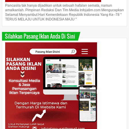
Pancasila tak hanya dijadikan untuk sebuah hafalan semata, namun
amalkanlah. Pimpinan Redaksi Dan Tim Media Infojatim.com Mengucapkan
Selamat Menyambut Hari Kemerdekaan Republik Indonesia Yang Ke -78 "
TERUS MELAJU UNTUK INDONESIA MAJU "
Silahkan Pasang Iklan Anda Di Sini