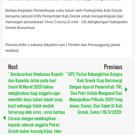
Bahwa Kegiatan Pemeriksaan suhu tubuh oleh Forkopimda Kab.Gresik
bersama seluruh ASN Pemerintah Kab.Gresik untuk mengantisipasi dan
mencegah penyebaran Virus Corona (Covid - 19) dilingkungan Kabupaten
Gresik khususnya.
Penulis Arifin s.zakaria Infojatim.com ( Pendiri dan Penanggung jawab
redaksi)
Next
Previous
" Berdasarkan Himbauan Kapolri
" DPC Partai Kebangkitan Bangsa
dan Kapolda Jatim pada hari
" Kab Gresik Siap Bersinergi
Senin 16 Maret 2020 beliau
Dengan Aparat Pemerintah, TNI,
menghimbau bagi anggota agar
Dan Polri Untuk Mengawal Dan
memiliki daya tahan tubuh yang
Mewujudkan Pilkada 2020 Yang
kuat sehingga tidak mudah
Aman, Damai, Dan Sejuk Di Kab
terserang oleh virus - virus berbau
Gresik, Senin ( 16/3/2020)
Corona dengan membagikan
kepada seluruh anggota Polres
Gresik bubur kacang hijau, telor