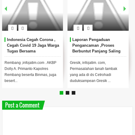
Indonesia Cegah Corona ,
Laporan Pengaduan
Cegah Covid 19 Jaga Warga
Pengancaman ,Proses
Tugas Bersama
Berbuntut Panjang Saling
Lapor Balik Dalam
Pengelolaan Tanah Tambak
Rembang ,infojatim.com . AKBP
Gresik, infojatim. com,
Ds Cetrohadi
Dolly A. Primanto Kapolres
Permasalahan tanah tambak
Duduksampean Gresik
Rembang beserta Binmas, juga
yang ada di ds Cetrohadi
besert...
duduksampean Gresik ...
Post a Comment