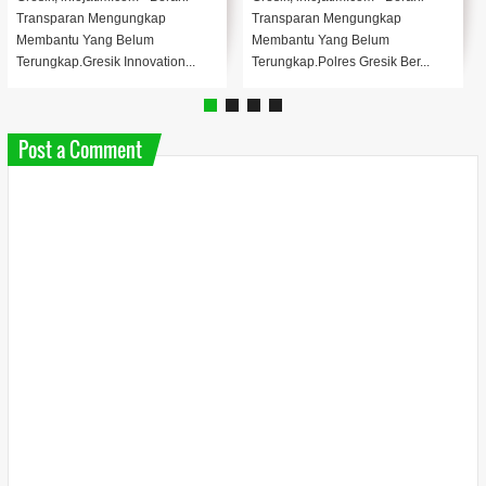
ansparan Mengungkap
Transparan Mengungkap
Baru 
mbantu Yang Belum
Membantu Yang Belum
melu
rungkap.Gresik Innovation...
Terungkap.Polres Gresik Ber...
publi
Post a Comment