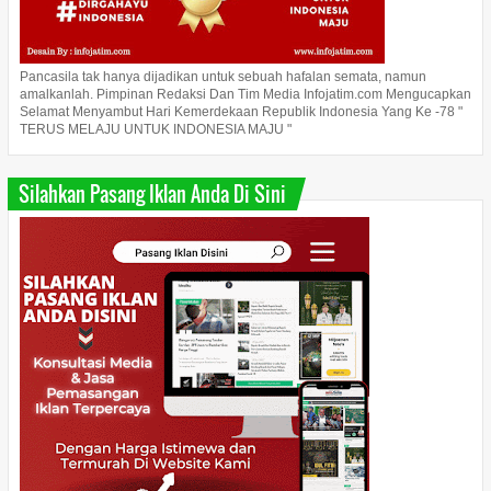
Pancasila tak hanya dijadikan untuk sebuah hafalan semata, namun
amalkanlah. Pimpinan Redaksi Dan Tim Media Infojatim.com Mengucapkan
Selamat Menyambut Hari Kemerdekaan Republik Indonesia Yang Ke -78 "
TERUS MELAJU UNTUK INDONESIA MAJU "
Silahkan Pasang Iklan Anda Di Sini