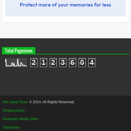
Total Pageviews
2
1
2
3
6
0
4
Info Jawa Timur
© 2014. All Rights Reserved.
Tentang Kami
Pedoman Media Siber
Disclaimer