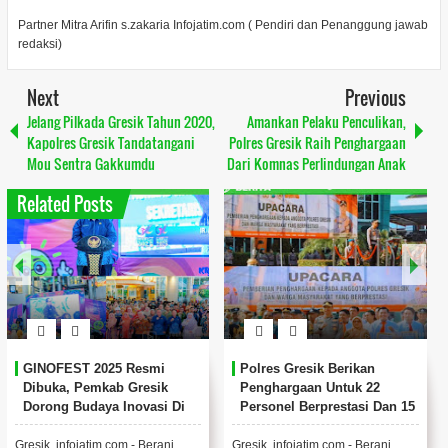
Partner Mitra Arifin s.zakaria Infojatim.com ( Pendiri dan Penanggung jawab
redaksi)
Next
Previous
Jelang Pilkada Gresik Tahun 2020,
Amankan Pelaku Penculikan,
Kapolres Gresik Tandatangani
Polres Gresik Raih Penghargaan
Mou Sentra Gakkumdu
Dari Komnas Perlindungan Anak
Related Posts
INOFEST 2025 Resmi
Polres Gresik Berikan
Jel
ibuka, Pemkab Gresik
Penghargaan Untuk 22
Sia
orong Budaya Inovasi Di
Personel Berprestasi Dan 15
Ken
engah Keterbatasan
Tokoh Masyarakat
Wa
nggaran.
sik, infojatim.com - Berani
Gresik, infojatim.com - Berani
Menje