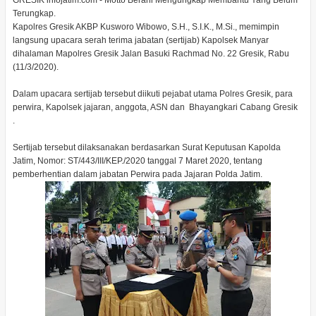
GRESIK infojatim.com - Motto Berani Mengungkap Membantu Yang Belum
Terungkap.
Kapolres Gresik AKBP Kusworo Wibowo, S.H., S.I.K., M.Si., memimpin
langsung upacara serah terima jabatan (sertijab) Kapolsek Manyar
dihalaman Mapolres Gresik Jalan Basuki Rachmad No. 22 Gresik, Rabu
(11/3/2020).
Dalam upacara sertijab tersebut diikuti pejabat utama Polres Gresik, para
perwira, Kapolsek jajaran, anggota, ASN dan Bhayangkari Cabang Gresik
.
Sertijab tersebut dilaksanakan berdasarkan Surat Keputusan Kapolda
Jatim, Nomor: ST/443/III/KEP./2020 tanggal 7 Maret 2020, tentang
pemberhentian dalam jabatan Perwira pada Jajaran Polda Jatim.