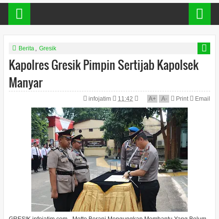
Berita
,
Gresik
Kapolres Gresik Pimpin Sertijab Kapolsek
Manyar
infojatim
11:42
A
+
A
-
Print
Email