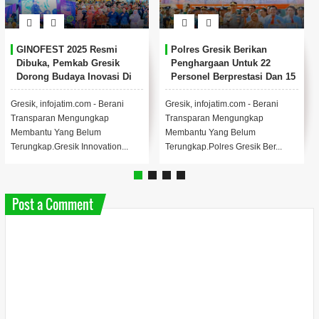
Jelang Nataru, Polres Gresik
Kapolres Gresik AKBP
Siapkan Penitipan
Rovan Richard Mahenu
Kendaraan Gratis untuk
Dipromosikan ke Divpropam
Warga
Mabes Polri
Menjelang libur Natal dan Tahun
(Kiri) AKBP Ramadhan Nasution
Baru 2025. Polres Gresik
(Kanan) AKBP Rovan Richard
meluncurkan inovasi layanan
Mahenu bersama Gus Aulia Ketua
publik berupa p...
LPK-RI ...
Post a Comment