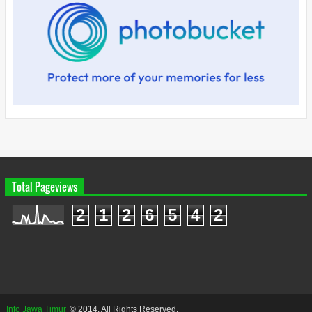
Total Pageviews
2
1
2
6
5
4
2
Info Jawa Timur
© 2014. All Rights Reserved.