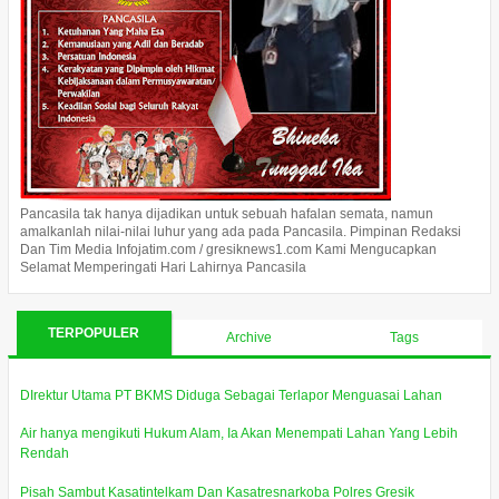
Pancasila tak hanya dijadikan untuk sebuah hafalan semata, namun
amalkanlah nilai-nilai luhur yang ada pada Pancasila. Pimpinan Redaksi
Dan Tim Media Infojatim.com / gresiknews1.com Kami Mengucapkan
Selamat Memperingati Hari Lahirnya Pancasila
TERPOPULER
Archive
Tags
DIrektur Utama PT BKMS Diduga Sebagai Terlapor Menguasai Lahan
Air hanya mengikuti Hukum Alam, Ia Akan Menempati Lahan Yang Lebih
Rendah
Pisah Sambut Kasatintelkam Dan Kasatresnarkoba Polres Gresik