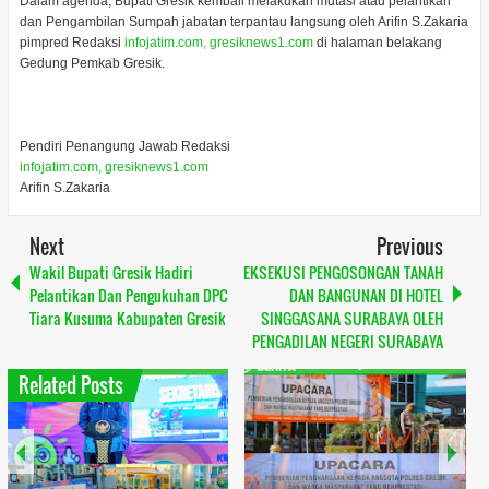
Dalam agenda, Bupati Gresik kembali melakukan mutasi atau pelantikan
dan Pengambilan Sumpah jabatan terpantau langsung oleh Arifin S.Zakaria
pimpred Redaksi
infojatim.com, gresiknews1.com
di halaman belakang
Gedung Pemkab Gresik.
Pendiri Penangung Jawab Redaksi
infojatim.com, gresiknews1.com
Arifin S.Zakaria
Next
Previous
Wakil Bupati Gresik Hadiri
EKSEKUSI PENGOSONGAN TANAH
Pelantikan Dan Pengukuhan DPC
DAN BANGUNAN DI HOTEL
Tiara Kusuma Kabupaten Gresik
SINGGASANA SURABAYA OLEH
PENGADILAN NEGERI SURABAYA
Related Posts