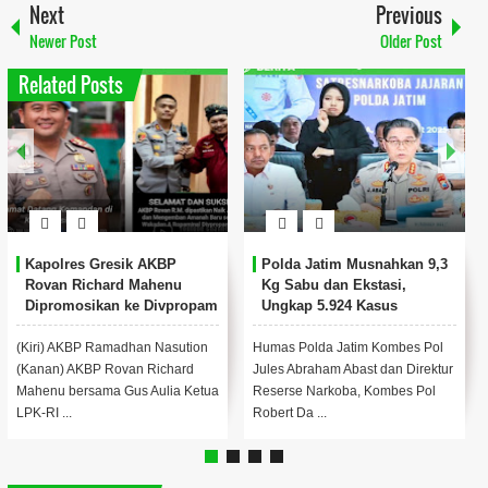
Next
Previous
Newer Post
Older Post
Related Posts
Jelang Nataru, Polres Gresik
Polres Gresik Berikan
Siapkan Penitipan
Penghargaan Untuk 22
Kendaraan Gratis untuk
Personel Berprestasi Dan 15
Warga
Tokoh Masyarakat
Menjelang libur Natal dan Tahun
Gresik, infojatim.com - Berani
Baru 2025. Polres Gresik
Transparan Mengungkap
meluncurkan inovasi layanan
Membantu Yang Belum
publik berupa p...
Terungkap.Polres Gresik Ber...