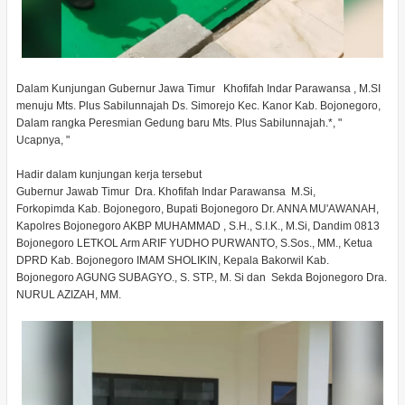
Dalam Kunjungan Gubernur Jawa Timur Khofifah Indar Parawansa , M.SI
menuju Mts. Plus Sabilunnajah Ds. Simorejo Kec. Kanor Kab. Bojonegoro,
Dalam rangka Peresmian Gedung baru Mts. Plus Sabilunnajah.*, "
Ucapnya, "
Hadir dalam kunjungan kerja tersebut
Gubernur Jawab Timur Dra. Khofifah Indar Parawansa M.Si,
Forkopimda Kab. Bojonegoro, Bupati Bojonegoro Dr. ANNA MU'AWANAH,
Kapolres Bojonegoro AKBP MUHAMMAD , S.H., S.I.K., M.Si, Dandim 0813
Bojonegoro LETKOL Arm ARIF YUDHO PURWANTO, S.Sos., MM., Ketua
DPRD Kab. Bojonegoro IMAM SHOLIKIN, Kepala Bakorwil Kab.
Bojonegoro AGUNG SUBAGYO., S. STP., M. Si dan Sekda Bojonegoro Dra.
NURUL AZIZAH, MM.