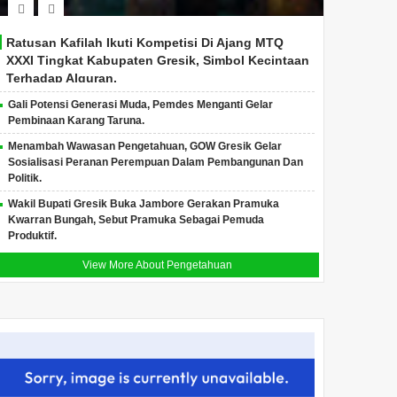
Ratusan Kafilah Ikuti Kompetisi Di Ajang MTQ
XXXI Tingkat Kabupaten Gresik, Simbol Kecintaan
Terhadap Alquran.
Gali Potensi Generasi Muda, Pemdes Menganti Gelar
Pembinaan Karang Taruna.
Menambah Wawasan Pengetahuan, GOW Gresik Gelar
Sosialisasi Peranan Perempuan Dalam Pembangunan Dan
Politik.
Wakil Bupati Gresik Buka Jambore Gerakan Pramuka
Kwarran Bungah, Sebut Pramuka Sebagai Pemuda
Produktif.
View More About Pengetahuan
Polda Jatim Musnahkan
Kapolres Gresik AKBP
Jelang
9,3 Kg Sabu dan Ekstasi,
Rovan Richard Mahenu
Gresik
Ungkap 5.924 Kasus
Dipromosikan ke
Kendar
Narkoba Sepanjang 2025
Divpropam Mabes Polri
Warga
Humas Polda Jatim Kombes
(Kiri) AKBP Ramadhan
Menjelang