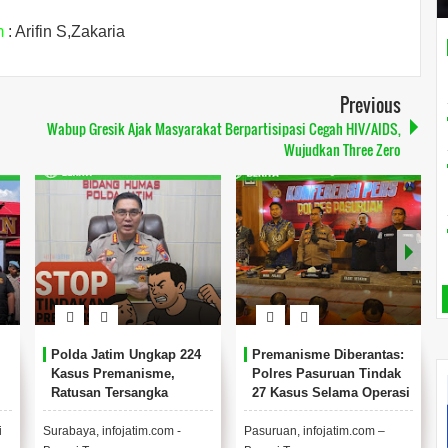
m
: Arifin S,Zakaria
Previous
Wabup Gresik Ajak Masyarakat Berpartisipasi Cegah HIV/AIDS,
Wujudkan Three Zero
Polda Jatim Ungkap 224
Premanisme Diberantas:
Kasus Premanisme,
Polres Pasuruan Tindak
Ratusan Tersangka
27 Kasus Selama Operasi
Berhasil Diamankan.
Pekat II 2025
i
Surabaya, infojatim.com -
Pasuruan, infojatim.com –