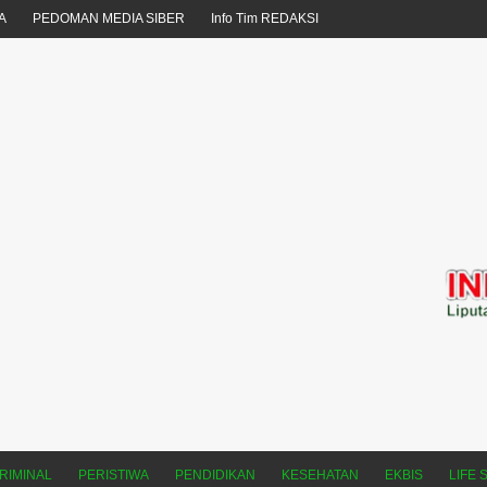
A
PEDOMAN MEDIA SIBER
Info Tim REDAKSI
RIMINAL
PERISTIWA
PENDIDIKAN
KESEHATAN
EKBIS
LIFE 