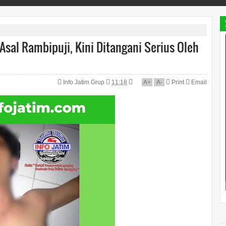
al Rambipuji, Kini Ditangani Serius Oleh
Info Jatim Grup
11:18
A
+
A
-
Print
Email