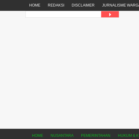
HOME
REDAKSI
DISCLAIMER
JURNALISME WARG
HOME
NUSANTARA
PEMERINTAHAN
HUKUM & K