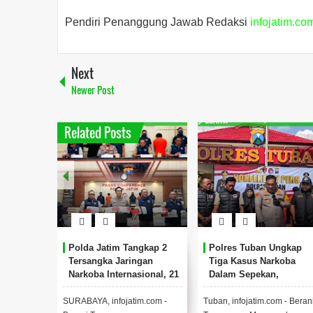
Pendiri Penanggung Jawab Redaksi
infojatim.co
Next
Newer Post
Related Posts
Polda Jatim Tangkap 2
Polres Tuban Ungkap
Tersangka Jaringan
Tiga Kasus Narkoba
Narkoba Internasional, 21
Dalam Sepekan,
Kg Sabu Berhasil Disita.
Amankan Sabu, Pil
Double L Dan Riklona
SURABAYA, infojatim.com -
Tuban, infojatim.com - Beran