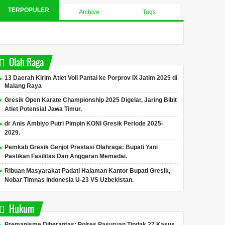
TERPOPULER
Archive
Tags
Olah Raga
13 Daerah Kirim Atlet Voli Pantai ke Porprov IX Jatim 2025 di
Malang Raya
Gresik Open Karate Championship 2025 Digelar, Jaring Bibit
Atlet Potensial Jawa Timur.
dr Anis Ambiyo Putri Pimpin KONI Gresik Periode 2025-
2029.
Pemkab Gresik Genjot Prestasi Olahraga: Bupati Yani
Pastikan Fasilitas Dan Anggaran Memadai.
Ribuan Masyarakat Padati Halaman Kantor Bupati Gresik,
Nobar Timnas Indonesia U-23 VS Uzbekistan.
Hukum
Premanisme Diberantas: Polres Pasuruan Tindak 27 Kasus