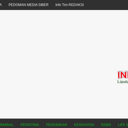
A
PEDOMAN MEDIA SIBER
Info Tim REDAKSI
RIMINAL
PERISTIWA
PENDIDIKAN
KESEHATAN
EKBIS
LIFE 