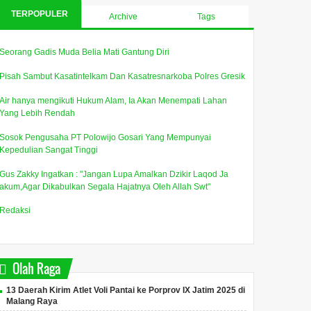
TERPOPULER
Archive
Tags
Seorang Gadis Muda Belia Mati Gantung Diri
Pisah Sambut Kasatintelkam Dan Kasatresnarkoba Polres Gresik
Air hanya mengikuti Hukum Alam, Ia Akan Menempati Lahan
Yang Lebih Rendah
Sosok Pengusaha PT Polowijo Gosari Yang Mempunyai
Kepedulian Sangat Tinggi
Gus Zakky Ingatkan : "Jangan Lupa Amalkan Dzikir Laqod Ja
akum,Agar Dikabulkan Segala Hajatnya Oleh Allah Swt"
Redaksi
Olah Raga
13 Daerah Kirim Atlet Voli Pantai ke Porprov IX Jatim 2025 di
Malang Raya