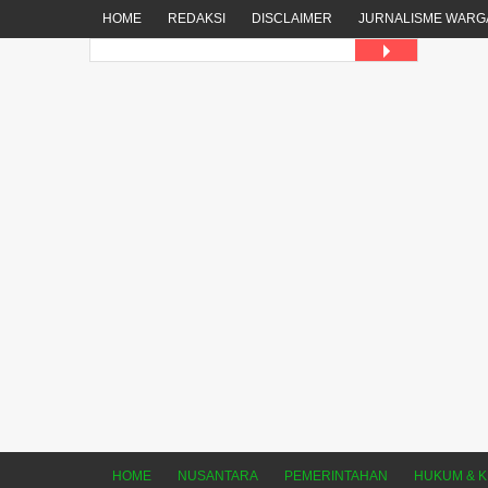
HOME
REDAKSI
DISCLAIMER
JURNALISME WARG
HOME
NUSANTARA
PEMERINTAHAN
HUKUM & K