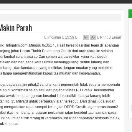
 Makin Parah
infojatim
15:59
A
+
A
-
Print
Email
ik , Infojatim.com ,Minggu 8/10/17 . Hasil Investigasi dari team di lapangan
njang jalan Harun Thohir Pelabuhan Gresik dari arah utara ke selatan
adi tambal sulam sisa cor2an semen warga sekitar yang ikut peduli
atakan dan berusaha keras untuk menanggulangi seribu lubang dan
ombang , dan kendaraan yang melintas dengan muatan yang melebihi
as tanpa memperhitungkan kapasitas muatan dan keselamatan.
ai pada saat ini pihak2 yang terkait / pemerintah tidak segera membenahi
telah di konfirmasi salah satu dari pejabat dinas PU Gresik berkomentar
da awak media anggaran tersebut tidak sedikit nilainya kurang lebih
tar Rp. 35 Milyard untuk perbaikan jalan tersebut . Dari dinas juga sudah
ing mengadakan rapat sampai ke tingkat DPRD Gresik , agar perusahaan2
ebut ikut membantu anggaran perbaikan jalan tersebut ,tapi sampai pada
 ini belum ada titik terang di karenakan.untuk pendapatan2 restribusi/pajak
uk ke pusat.