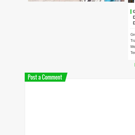
D
D
D
Gr
Tr
Me
Te
Post a Comment