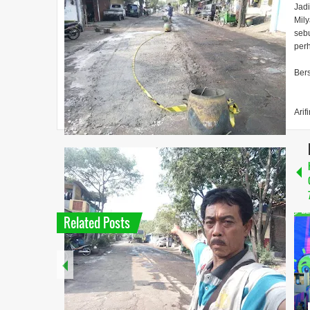
Jad
Mily
seb
perh
Bers
Arif
Related Posts