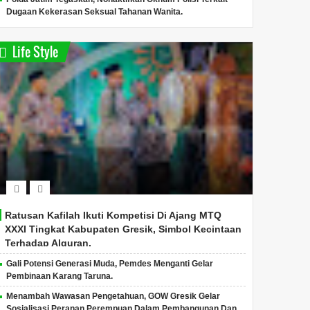
Dugaan Kekerasan Seksual Tahanan Wanita.
Life Style
Ratusan Kafilah Ikuti Kompetisi Di Ajang MTQ
XXXI Tingkat Kabupaten Gresik, Simbol Kecintaan
Terhadap Alquran.
Gali Potensi Generasi Muda, Pemdes Menganti Gelar
Pembinaan Karang Taruna.
Menambah Wawasan Pengetahuan, GOW Gresik Gelar
Sosialisasi Peranan Perempuan Dalam Pembangunan Dan