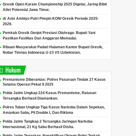
Gresik Open Karate Championship 2025 Digelar, Jaring Bibit
Atlet Potensial Jawa Timur.
dr Anis Ambiyo Putri Pimpin KONI Gresik Periode 2025-
2029.
Pemkab Gresik Genjot Prestasi Olahraga: Bupati Yani
Pastikan Fasilitas Dan Anggaran Memadai.
Ribuan Masyarakat Padati Halaman Kantor Bupati Gresik,
Nobar Timnas Indonesia U-23 VS Uzbekistan.
Hukum
Premanisme Diberantas: Polres Pasuruan Tindak 27 Kasus
Selama Operasi Pekat II 2025
Polda Jatim Ungkap 224 Kasus Premanisme, Ratusan
Tersangka Berhasil Diamankan.
Polres Tuban Ungkap Tiga Kasus Narkoba Dalam Sepekan,
Amankan Sabu, Pil Double L Dan Riklona
Polda Jatim Tangkap 2 Tersangka Jaringan Narkoba
Internasional, 21 Kg Sabu Berhasil Disita.
Polda Jatim Tegaskan, Nonaktifkan Oknum Polisi Terkait