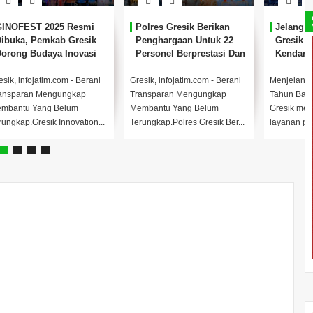
GINOFEST 2025 Resmi
Polres Gresik Berikan
Jelang N
ibuka, Pemkab Gresik
Penghargaan Untuk 22
Gresik S
orong Budaya Inovasi
Personel Berprestasi Dan
Kendaraa
i Tengah Keterbatasan
15 Tokoh Masyarakat
Warga
Anggaran.
esik, infojatim.com - Berani
Gresik, infojatim.com - Berani
Menjelang 
ansparan Mengungkap
Transparan Mengungkap
Tahun Baru
mbantu Yang Belum
Membantu Yang Belum
Gresik mel
rungkap.Gresik Innovation...
Terungkap.Polres Gresik Ber...
layanan pub