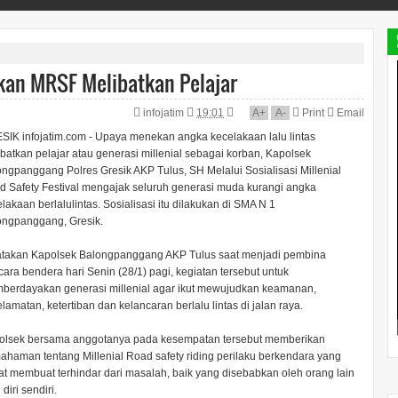
kan MRSF Melibatkan Pelajar
infojatim
19:01
A
+
A
-
Print
Email
SIK infojatim.com - Upaya menekan angka kecelakaan lalu lintas
batkan pelajar atau generasi millenial sebagai korban, Kapolsek
ngpanggang Polres Gresik AKP Tulus, SH Melalui Sosialisasi Millenial
d Safety Festival mengajak seluruh generasi muda kurangi angka
lakaan berlalulintas. Sosialisasi itu dilakukan di SMA N 1
ongpanggang, Gresik.
atakan Kapolsek Balongpanggang AKP Tulus saat menjadi pembina
ara bendera hari Senin (28/1) pagi, kegiatan tersebut untuk
berdayakan generasi millenial agar ikut mewujudkan keamanan,
lamatan, ketertiban dan kelancaran berlalu lintas di jalan raya.
olsek bersama anggotanya pada kesempatan tersebut memberikan
haman tentang Millenial Road safety riding perilaku berkendara yang
t membuat terhindar dari masalah, baik yang disebabkan oleh orang lain
 diri sendiri.