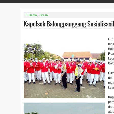
Berita
,
Gresik
Kapolsek Balongpanggang Sosialisasi
GRE
meli
Balo
Roa
kece
Bal
Dik
upac
mem
kese
Kap
pema
dapa
atau