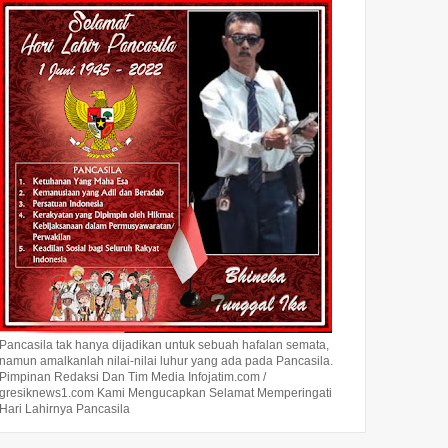
Kombes Pol Robert Da ...
Terungkap.Presiden
Terungkap
Prabowo...
Pancasila tak hanya dijadikan untuk sebuah hafalan semata,
namun amalkanlah nilai-nilai luhur yang ada pada Pancasila.
Pimpinan Redaksi Dan Tim Media Infojatim.com /
gresiknews1.com Kami Mengucapkan Selamat Memperingati
Hari Lahirnya Pancasila