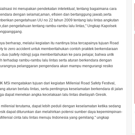
ialisasi ini merupakan pendekatan intelektual, tentang bagaimana cara
kendara dengan selamat,aman, efisien dan bertanggung jawab,serta
berikan pengetahuan UU no 22 tahun 2009 tentang lalu lintas angkutan
an,dan pengetahuan tentang rambu-rambu lalu lintas," Ungkap Kapolsek
ongpanggang.
nya berharap, melalui kegiatan itu nantinya bisa tercapainya tujuan Road
ty to zero accident untuk memberitahukan contoh praktek berkendaraan
 dua (safety riding) juga memberitahukan ke para pelajar, bahwa untk
h terhadap rambu-rambu lalu lintas serta aturan berkendara dengan
kurangnya pelanggaran pengendara akan mampu mengurangi resiko
K MSi mengatakan tujuan dari kegiatan Millenial Road Safety Festival,
 aturan berlalu lintas, serta pentingnya keselamatan berkendara di jalan
gga dapat menekan angka kecelakaan lalu lintas diwilayah Gresik.
 millenial terutama, dapat lebih peduli dengan keselamatan ketika sedang
resik dapat diturunkan dan melahirkan potensi sumber daya kepemimpinan-
enial cinta lalu lintas menuju Indonesia yang gemilang." ungkap