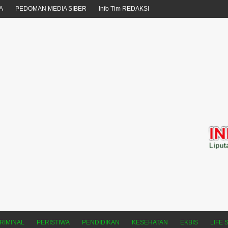
A
PEDOMAN MEDIA SIBER
Info Tim REDAKSI
RIMINAL
PERISTIWA
PENDIDIKAN
KESEHATAN
EKBIS
LIFE 