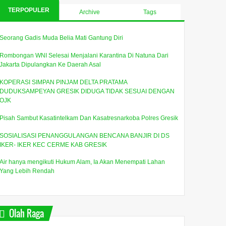
TERPOPULER
Archive
Tags
Seorang Gadis Muda Belia Mati Gantung Diri
Rombongan WNI Selesai Menjalani Karantina Di Natuna Dari
Jakarta Dipulangkan Ke Daerah Asal
KOPERASI SIMPAN PINJAM DELTA PRATAMA
DUDUKSAMPEYAN GRESIK DIDUGA TIDAK SESUAI DENGAN
OJK
Pisah Sambut Kasatintelkam Dan Kasatresnarkoba Polres Gresik
SOSIALISASI PENANGGULANGAN BENCANA BANJIR DI DS
IKER- IKER KEC CERME KAB GRESIK
Air hanya mengikuti Hukum Alam, Ia Akan Menempati Lahan
Yang Lebih Rendah
Olah Raga