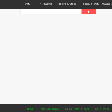
HOME
REDAKSI
DISCLAIMER
JURNALISME WARG
HOME
NUSANTARA
PEMERINTAHAN
HUKUM & K