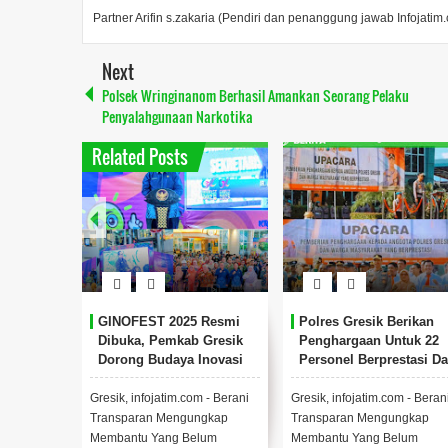
Partner Arifin s.zakaria (Pendiri dan penanggung jawab Infojatim
Next
Polsek Wringinanom Berhasil Amankan Seorang Pelaku
Penyalahgunaan Narkotika
Related Posts
GINOFEST 2025 Resmi
Polres Gresik Berikan
Dibuka, Pemkab Gresik
Penghargaan Untuk 22
Dorong Budaya Inovasi
Personel Berprestasi D
Di Tengah Keterbatasan
15 Tokoh Masyarakat
Anggaran.
Gresik, infojatim.com - Berani
Gresik, infojatim.com - Beran
Transparan Mengungkap
Transparan Mengungkap
Membantu Yang Belum
Membantu Yang Belum