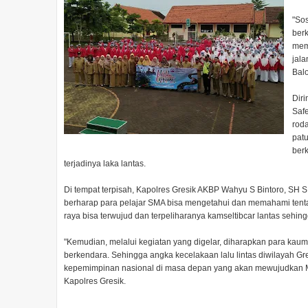
"Sos
ber
mem
jal
Bal
Diri
Safe
roda
patu
ber
terjadinya laka lantas.
Di tempat terpisah, Kapolres Gresik AKBP Wahyu S Bintoro, SH SI
berharap para pelajar SMA bisa mengetahui dan memahami tentang
raya bisa terwujud dan terpeliharanya kamseltibcar lantas sehin
"Kemudian, melalui kegiatan yang digelar, diharapkan para kaum
berkendara. Sehingga angka kecelakaan lalu lintas diwilayah G
kepemimpinan nasional di masa depan yang akan mewujudkan Mill
Kapolres Gresik.