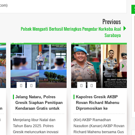
.com)
Previous
Polsek Menganti Berhasil Meringkus Pengedar Narkoba Asal
Surabaya
Jelang Nataru, Polres
Kapolres Gresik AKBP
Gresik Siapkan Penitipan
Rovan Richard Mahenu
an
Kendaraan Gratis untuk
Dipromosikan ke
Warga
Divpropam Mabes Polri
i
Menjelang libur Natal dan
(Kiri) AKBP Ramadhan
Tahun Baru 2025. Polres
Nasution (Kanan) AKBP Rovan
Gresik meluncurkan inovasi
Richard Mahenu bersama Gus