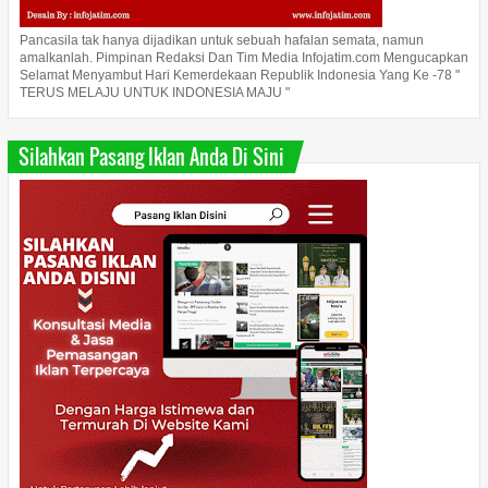
Pancasila tak hanya dijadikan untuk sebuah hafalan semata, namun
amalkanlah. Pimpinan Redaksi Dan Tim Media Infojatim.com Mengucapkan
Selamat Menyambut Hari Kemerdekaan Republik Indonesia Yang Ke -78 "
TERUS MELAJU UNTUK INDONESIA MAJU "
Silahkan Pasang Iklan Anda Di Sini