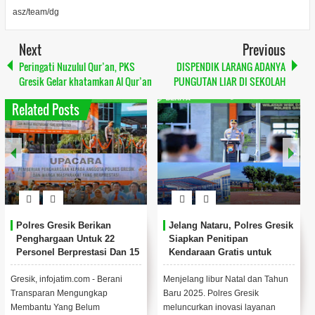
asz/team/dg
Next
Previous
Peringati Nuzulul Qur’an, PKS
DISPENDIK LARANG ADANYA
Gresik Gelar khatamkan Al Qur’an
PUNGUTAN LIAR DI SEKOLAH
Related Posts
Polres Gresik Berikan
Jelang Nataru, Polres Gresik
Penghargaan Untuk 22
Siapkan Penitipan
Personel Berprestasi Dan 15
Kendaraan Gratis untuk
Tokoh Masyarakat
Warga
Gresik, infojatim.com - Berani
Menjelang libur Natal dan Tahun
Transparan Mengungkap
Baru 2025. Polres Gresik
Membantu Yang Belum
meluncurkan inovasi layanan