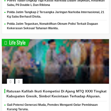
Polres Tuban Ungkap Tiga Kasus Narkoba Dalam Sepekan, Amankan
Sabu, Pil Double L Dan Riklona
Polda Jatim Tangkap 2 Tersangka Jaringan Narkoba Internasional, 21
Kg Sabu Berhasil Disita.
Polda Jatim Tegaskan, Nonaktifkan Oknum Polisi Terkait Dugaan
Kekerasan Seksual Tahanan Wanita.
Life Style
Ratusan Kafilah Ikuti Kompetisi Di Ajang MTQ XXXI Tingkat
Kabupaten Gresik, Simbol Kecintaan Terhadap Alquran.
Gali Potensi Generasi Muda, Pemdes Menganti Gelar Pembinaan
Karang Taruna.