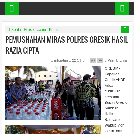
Berita
,
Gresik
,
Jatim
,
Kriminal
PEMUSNAHAN MIRAS POLRES GRESIK HASIL
RAZIA CIPTA
infojatim
22:59
A
+
A
-
Print
Email
GRESIK -
Kapolres
Gresik AKBP
Adex
Yudiswan
bersama
Bupati Gresik
Sambari
Halim
Radiyanto,
Wabup Moh.
Qosim dan