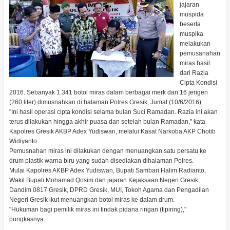
jajaran
muspida
beserta
muspika
melakukan
pemusanahan
miras hasil
dari Razia
Cipta Kondisi
2016. Sebanyak 1.341 botol miras dalam berbagai merk dan 16 jerigen
(260 liter) dimusnahkan di halaman Polres Gresik, Jumat (10/6/2016).
"Ini hasil operasi cipta kondisi selama bulan Suci Ramadan. Razia ini akan
terus dilakukan hingga akhir puasa dan setelah bulan Ramadan," kata
Kapolres Gresik AKBP Adex Yudiswan, melalui Kasat Narkoba AKP Chotib
Widiyanto.
Pemusnahan miras ini dilakukan dengan menuangkan satu persatu ke
drum plastik warna biru yang sudah disediakan dihalaman Polres.
Mulai Kapolres AKBP Adex Yudiswan, Bupati Sambari Halim Radianto,
Wakil Bupati Mohamad Qosim dan jajaran Kejaksaan Negeri Gresik,
Dandim 0817 Gresik, DPRD Gresik, MUI, Tokoh Agama dan Pengadilan
Negeri Gresik ikut menuangkan botol miras ke dalam drum.
"Hukuman bagi pemilik miras ini tindak pidana ringan (tipiring),"
pungkasnya.