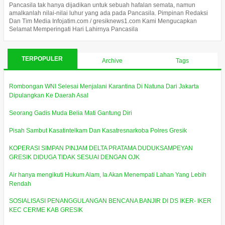
Pancasila tak hanya dijadikan untuk sebuah hafalan semata, namun
amalkanlah nilai-nilai luhur yang ada pada Pancasila. Pimpinan Redaksi
Dan Tim Media Infojatim.com / gresiknews1.com Kami Mengucapkan
Selamat Memperingati Hari Lahirnya Pancasila
TERPOPULER
Archive
Tags
Rombongan WNI Selesai Menjalani Karantina Di Natuna Dari Jakarta
Dipulangkan Ke Daerah Asal
Seorang Gadis Muda Belia Mati Gantung Diri
Pisah Sambut Kasatintelkam Dan Kasatresnarkoba Polres Gresik
KOPERASI SIMPAN PINJAM DELTA PRATAMA DUDUKSAMPEYAN
GRESIK DIDUGA TIDAK SESUAI DENGAN OJK
Air hanya mengikuti Hukum Alam, Ia Akan Menempati Lahan Yang Lebih
Rendah
SOSIALISASI PENANGGULANGAN BENCANA BANJIR DI DS IKER- IKER
KEC CERME KAB GRESIK