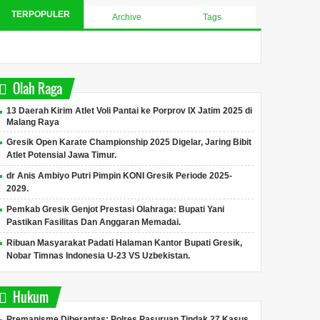
TERPOPULER
Archive
Tags
Olah Raga
13 Daerah Kirim Atlet Voli Pantai ke Porprov IX Jatim 2025 di
Malang Raya
Gresik Open Karate Championship 2025 Digelar, Jaring Bibit
Atlet Potensial Jawa Timur.
dr Anis Ambiyo Putri Pimpin KONI Gresik Periode 2025-
2029.
Pemkab Gresik Genjot Prestasi Olahraga: Bupati Yani
Pastikan Fasilitas Dan Anggaran Memadai.
Ribuan Masyarakat Padati Halaman Kantor Bupati Gresik,
Nobar Timnas Indonesia U-23 VS Uzbekistan.
Hukum
Premanisme Diberantas: Polres Pasuruan Tindak 27 Kasus