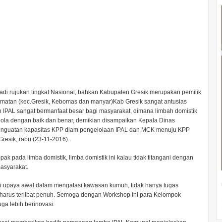
adi rujukan tingkat Nasional, bahkan Kabupaten Gresik merupakan pemilik
camatan (kec.Gresik, Kebomas dan manyar)Kab Gresik sangat antusias
n IPAL sangat bermanfaat besar bagi masyarakat, dimana limbah domistik
ola dengan baik dan benar, demikian disampaikan Kepala Dinas
nguatan kapasitas KPP dlam pengelolaan IPAL dan MCK menuju KPP
Gresik, rabu (23-11-2016).
ak pada limba domistik, limba domistik ini kalau tidak titangani dengan
asyarakat.
i upaya awal dalam mengatasi kawasan kumuh, tidak hanya tugas
harus terlibat penuh. Semoga dengan Workshop ini para Kelompok
ga lebih berinovasi.