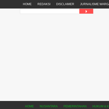
HOME
REDAKSI
DISCLAIMER
JURNALISME WARG
HOME
NUSANTARA
PEMERINTAHAN
HUKUM & K