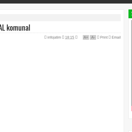
PAL komunal
infojatim
18:15
A
+
A
-
Print
Email