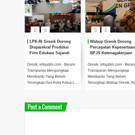
LPK-RI Gresik Dorong
Wabup Gresik Dorong
Disparekraf Produksi
Percepatan Kepesertaan
Film Edukasi Sejarah
BPJS Ketenagakerjaan
Nama Wilayah
untuk Relawan Program
MBG
Gresik, infojatim.com - Berani
Gresik, infojatim.com - Beran
Transparan Mengungkap
Transparan Mengungkap
Membantu Yang Belum
Membantu Yang Belum
Terungkap.Gus Aulia Ketua L...
Terungkap.Wabup Gresik, Asl
Post a Comment