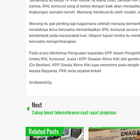
Sementara itu Ketua TP PKK Gresik, Hj Maria Ulfah Sambari H
bahwa, IPAL komunal yang di kelola dengan baik akan menjadikan
lingkungan semakin bersih. Memang membuat itu lebih mudah, tap
Menang itu gak penting tapi bagaimana setelah menang bermanfa
hendaknya terus berusaha memanfaatkan IPAL komunal secara 
berdampak pada masyarakat luas. Adapun tujuan lomba itu memb
berusaha mengembangkan.
Pada acara Workshop Penguatan kapasitas KPP dalam Pengelolaa
lomba IPAL Komunal. Juara I KPP Siwalan Wono Kitri (kel gending)
(Ds Bedilan). KPP Siwala Wono Kitri juga menerima piala bergilir
kepala Bappeda, PKK serta pejabat terkait.
Arz/team/d2g
Next
Cukup lewat teleconference saat rapat pimpinan
Related Posts