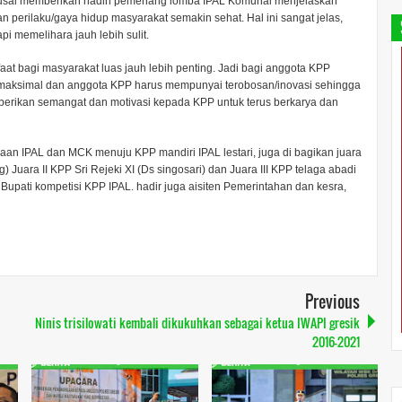
R usai memberikan hadih pemenang lomba IPAL Komunal menjelaskan
 perilaku/gaya hidup masyarakat semakin sehat. Hal ini sangat jelas,
i memelihara jauh lebih sulit.
at bagi masyarakat luas jauh lebih penting. Jadi bagi anggota KPP
maksimal dan anggota KPP harus mempunyai terobosan/inovasi sehingga
erikan semangat dan motivasi kepada KPP untuk terus berkarya dan
n IPAL dan MCK menuju KPP mandiri IPAL lestari, juga di bagikan juara
 Juara II KPP Sri Rejeki XI (Ds singosari) dan Juara III KPP telaga abadi
 Bupati kompetisi KPP IPAL. hadir juga aisiten Pemerintahan dan kesra,
Previous
Ninis trisilowati kembali dikukuhkan sebagai ketua IWAPI gresik
2016-2021