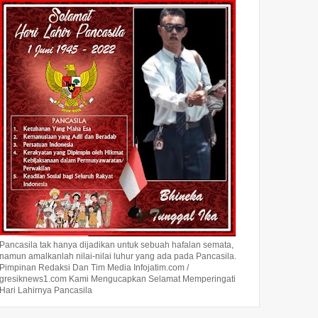
Polda Jatim Musnahkan
Kapolres Gresik AKBP
Profil
9,3 Kg Sabu dan Ekstasi,
Rovan Richard Mahenu
Azis A
Ungkap 5.924 Kasus
Dipromosikan ke
Reform
Narkoba Sepanjang 2025
Divpropam Mabes Polri
Mengab
Humas Polda Jatim Kombes
(Kiri) AKBP Ramadhan
Jakarta, 
Pol Jules Abraham Abast dan
Nasution (Kanan) AKBP Rovan
Transpa
Direktur Reserse Narkoba,
Richard Mahenu bersama Gus
Membant
Kombes Pol Robert Da ...
Aulia Ketua LPK-RI ...
Terungka
Prabowo.
Pancasila tak hanya dijadikan untuk sebuah hafalan semata,
namun amalkanlah nilai-nilai luhur yang ada pada Pancasila.
Pimpinan Redaksi Dan Tim Media Infojatim.com /
gresiknews1.com Kami Mengucapkan Selamat Memperingati
Hari Lahirnya Pancasila