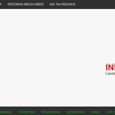
A
PEDOMAN MEDIA SIBER
Info Tim REDAKSI
RIMINAL
PERISTIWA
PENDIDIKAN
KESEHATAN
EKBIS
LIFE 