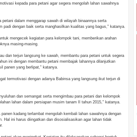
 motivasi kepada para petani agar segera mengolah lahan sawahnya
ra petani dalam menggarap sawah di wilayah binaannya serta
adi dengan baik serta manghasilkan kualitas yang bagus," katanya.
n untuk mengecek kegiatan para kelompok tani, memberikan arahan
oknya masing-masing.
u dan terjun langsung ke sawah, membantu para petani untuk segera
ahun ini dengan membantu petani membajak lahannya dilanjutkan
 panen yang berlipat," katanya.
t termotivasi dengan adanya Babinsa yang langsung ikut terjun di
nyuluhan dan semangat serta mengimbau para petani dan kelompok
lahan lahan dalam persiapan musim tanam II tahun 2015," katanya.
asa panen kadang terlambat mengolah kembali lahan sawahnya dengan
Hal ini harus diingatkan dan disosialisasikan agar lahan tidak
r.
en petani akan meningkat. Kegiatan itu dilaksanakan sebagai bentuk