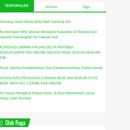
TERPOPULER
Archive
Tags
Seorang Gadis Muda Belia Mati Gantung Diri
Rombongan WNI Selesai Menjalani Karantina Di Natuna Dari
Jakarta Dipulangkan Ke Daerah Asal
KOPERASI SIMPAN PINJAM DELTA PRATAMA
DUDUKSAMPEYAN GRESIK DIDUGA TIDAK SESUAI DENGAN
OJK
Pisah Sambut Kasatintelkam Dan Kasatresnarkoba Polres Gresik
SOSIALISASI PENANGGULANGAN BENCANA BANJIR DI DS
IKER- IKER KEC CERME KAB GRESIK
Air hanya mengikuti Hukum Alam, Ia Akan Menempati Lahan
Yang Lebih Rendah
Olah Raga