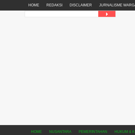
HOME
REDAKSI
DISCLAIMER
JURNALISME WARG
HOME
NUSANTARA
PEMERINTAHAN
HUKUM & K