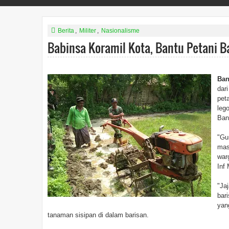
Berita
,
Militer
,
Nasionalisme
Babinsa Koramil Kota, Bantu Petani 
Ban
dar
pet
leg
Ban
"Gu
mas
war
Inf
"Ja
bar
yan
tanaman sisipan di dalam barisan.