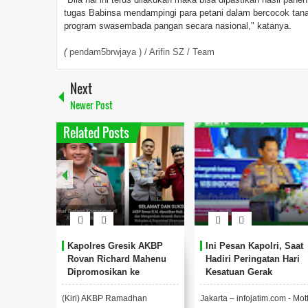
tugas Babinsa mendampingi para petani dalam bercocok tana
program swasembada pangan secara nasional," katanya.
(
pendam5brwjaya ) / Arifin SZ / Team
Next
Newer Post
Related Posts
Kapolres Gresik AKBP
Ini Pesan Kapolri, Saat
Rovan Richard Mahenu
Hadiri Peringatan Hari
Dipromosikan ke
Kesatuan Gerak
Divpropam Mabes Polri
Bhayangkari Ke 71 tahu
(Kiri) AKBP Ramadhan
Jakarta – infojatim.com - Mot