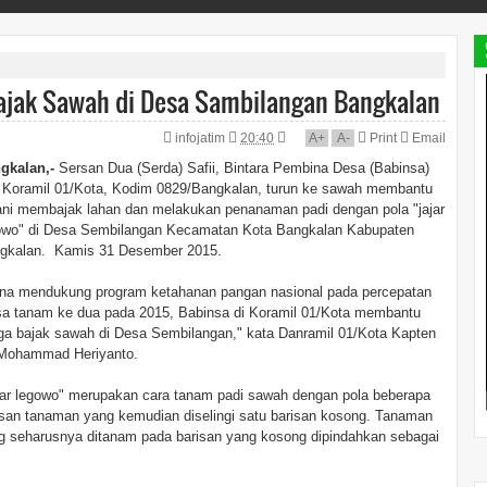
Bajak Sawah di Desa Sambilangan Bangkalan
infojatim
20:40
A
+
A
-
Print
Email
gkalan,-
Sersan Dua (Serda) Safii, Bintara Pembina Desa (Babinsa)
i Koramil 01/Kota, Kodim 0829/Bangkalan, turun ke sawah membantu
ani membajak lahan dan melakukan penanaman padi dengan pola "jajar
owo" di Desa Sembilangan Kecamatan Kota Bangkalan Kabupaten
gkalan. Kamis 31 Desember 2015.
na mendukung program ketahanan pangan nasional pada percepatan
a tanam ke dua pada 2015, Babinsa di Koramil 01/Kota membantu
ga bajak sawah di Desa Sembilangan," kata Danramil 01/Kota Kapten
 Mohammad Heriyanto.
jar legowo" merupakan cara tanam padi sawah dengan pola beberapa
isan tanaman yang kemudian diselingi satu barisan kosong. Tanaman
g seharusnya ditanam pada barisan yang kosong dipindahkan sebagai