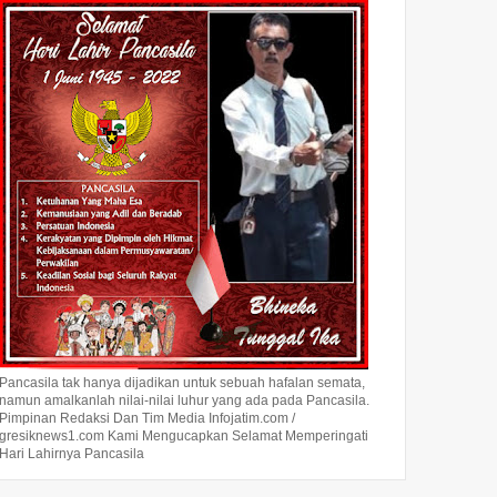
Kepada
Berani Transparan
infojatim.com - Berani
Berani T
Mengungkap Membantu Yang
Transparan Mengungkap
Mengung
Belum Terungkap.Kapolda
Membantu Yang Belum
Belum Te
Jawa Ti...
Terungkap.Dir...
Pancasila tak hanya dijadikan untuk sebuah hafalan semata,
namun amalkanlah nilai-nilai luhur yang ada pada Pancasila.
Pimpinan Redaksi Dan Tim Media Infojatim.com /
gresiknews1.com Kami Mengucapkan Selamat Memperingati
Hari Lahirnya Pancasila