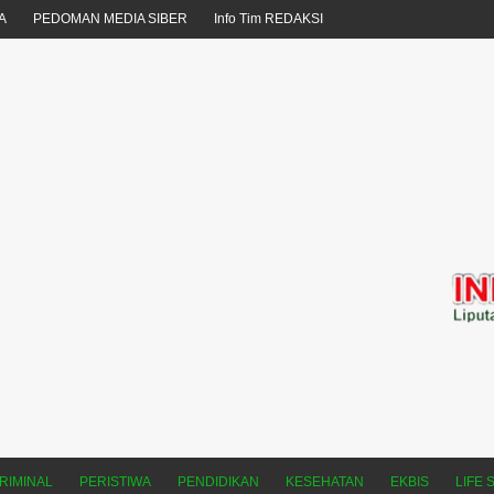
A
PEDOMAN MEDIA SIBER
Info Tim REDAKSI
RIMINAL
PERISTIWA
PENDIDIKAN
KESEHATAN
EKBIS
LIFE 