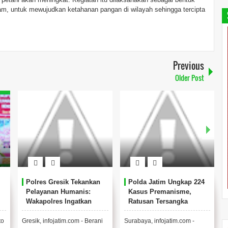
m, untuk mewujudkan ketahanan pangan di wilayah sehingga tercipta
Previous
Older Post
Polres Gresik Tekankan
Polda Jatim Ungkap 224
Pelayanan Humanis:
Kasus Premanisme,
Wakapolres Ingatkan
Ratusan Tersangka
n.
Pentingnya Rasa Simpati
Berhasil Diamankan.
dan Empati
to
Gresik, infojatim.com - Berani
Surabaya, infojatim.com -