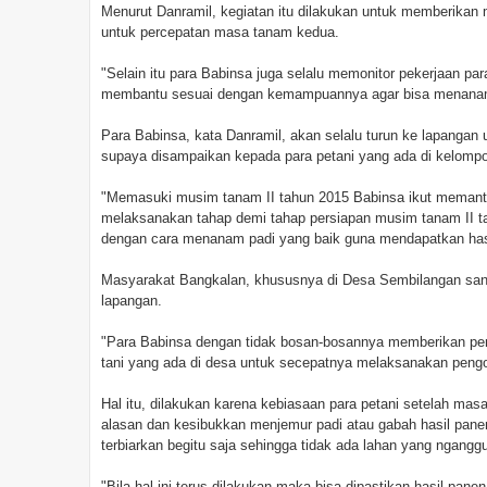
Menurut Danramil, kegiatan itu dilakukan untuk memberikan
untuk percepatan masa tanam kedua.
"Selain itu para Babinsa juga selalu memonitor pekerjaan pa
membantu sesuai dengan kemampuannya agar bisa menanam p
Para Babinsa, kata Danramil, akan selalu turun ke lapanga
supaya disampaikan kepada para petani yang ada di kelomp
"Memasuki musim tanam II tahun 2015 Babinsa ikut memanta
melaksanakan tahap demi tahap persiapan musim tanam II t
dengan cara menanam padi yang baik guna mendapatkan hasil
Masyarakat Bangkalan, khususnya di Desa Sembilangan sanga
lapangan.
"Para Babinsa dengan tidak bosan-bosannya memberikan pe
tani yang ada di desa untuk secepatnya melaksanakan pengo
Hal itu, dilakukan karena kebiasaan para petani setelah m
alasan dan kesibukkan menjemur padi atau gabah hasil panen. 
terbiarkan begitu saja sehingga tidak ada lahan yang nganggu
"Bila hal ini terus dilakukan maka bisa dipastikan hasil pan