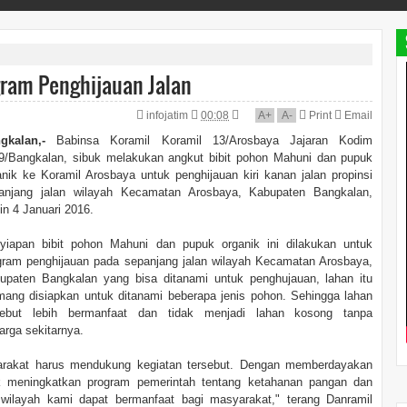
ram Penghijauan Jalan
infojatim
00:08
A
+
A
-
Print
Email
gkalan,-
Babinsa Koramil Koramil 13/Arosbaya Jajaran Kodim
9/Bangkalan, sibuk melakukan angkut bibit pohon Mahuni dan pupuk
anik ke Koramil Arosbaya untuk penghijauan kiri kanan jalan propinsi
anjang jalan wilayah Kecamatan Arosbaya, Kabupaten Bangkalan,
in 4 Januari 2016.
yiapan bibit pohon Mahuni dan pupuk organik ini dilakukan untuk
gram penghijauan pada sepanjang jalan wilayah Kecamatan Arosbaya,
upaten Bangkalan yang bisa ditanami untuk penghujauan, lahan itu
ang disiapkan untuk ditanami beberapa jenis pohon. Sehingga lahan
sebut lebih bermanfaat dan tidak menjadi lahan kosong tanpa
rga sekitarnya.
arakat harus mendukung kegiatan tersebut. Dengan memberdayakan
uk meningkatkan program pemerintah tentang ketahanan pangan dan
 wilayah kami dapat bermanfaat bagi masyarakat," terang Danramil