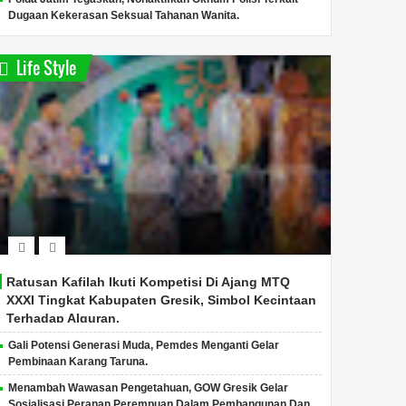
Dugaan Kekerasan Seksual Tahanan Wanita.
Life Style
Ratusan Kafilah Ikuti Kompetisi Di Ajang MTQ
XXXI Tingkat Kabupaten Gresik, Simbol Kecintaan
Terhadap Alquran.
Gali Potensi Generasi Muda, Pemdes Menganti Gelar
Pembinaan Karang Taruna.
Menambah Wawasan Pengetahuan, GOW Gresik Gelar
Sosialisasi Peranan Perempuan Dalam Pembangunan Dan