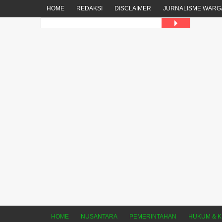
HOME
REDAKSI
DISCLAIMER
JURNALISME WARG
HOME
NUSANTARA
PEMERINTAHAN
HUKUM & K