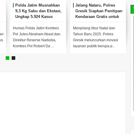
Polda Jatim Musnahkan
Jelang Nataru, Polres
9,3 Kg Sabu dan Ekstasi,
Gresik Siapkan Penitipan
Ungkap 5.924 Kasus
Kendaraan Gratis untuk
Narkoba Sepanjang 2025
Warga
Humas Polda Jatim Kombes
Menjelang libur Natal dan
an
Pol Jules Abraham Abast dan
Tahun Baru 2025. Polres
us
Direktur Reserse Narkoba,
Gresik meluncurkan inovasi
Kombes Pol Robert Da ...
layanan publik berupa p...