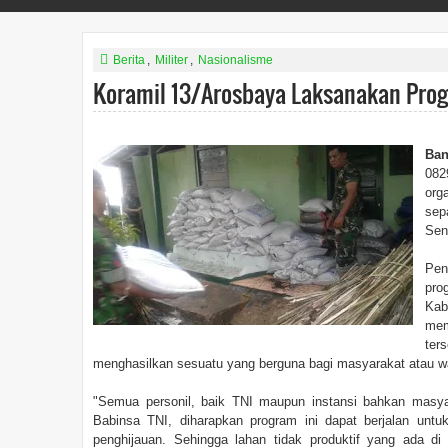
Berita
,
Militer
,
Nasionalisme
Koramil 13/Arosbaya Laksanakan Prog
Ban
082
org
sep
Sen
Pen
pro
Kab
mem
ter
menghasilkan sesuatu yang berguna bagi masyarakat atau wa
"Semua personil, baik TNI maupun instansi bahkan masy
Babinsa TNI, diharapkan program ini dapat berjalan unt
penghijauan. Sehingga lahan tidak produktif yang ada di