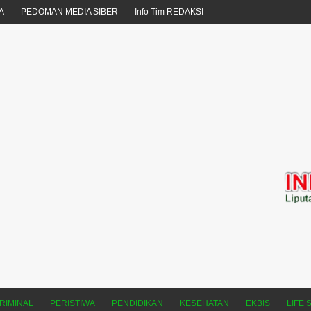
A
PEDOMAN MEDIA SIBER
Info Tim REDAKSI
RIMINAL
PERISTIWA
PENDIDIKAN
KESEHATAN
EKBIS
LIFE 