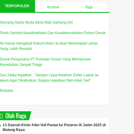
TERPOPULER
Archive
Tags
Seorang Gadis Muda Belia Mati Gantung Diri
Pisah Sambut Kasatintelkam Dan Kasatresnarkoba Polres Gresik
Air hanya mengikuti Hukum Alam, Ia Akan Menempati Lahan
Yang Lebih Rendah
Sosok Pengusaha PT Polowijo Gosari Yang Mempunyai
Kepedulian Sangat Tinggi
Gus Zakky Ingatkan : "Jangan Lupa Amalkan Dzikir Laqod Ja
akum,Agar Dikabulkan Segala Hajatnya Oleh Allah Swt"
Redaksi
Olah Raga
13 Daerah Kirim Atlet Voli Pantai ke Porprov IX Jatim 2025 di
Malang Raya