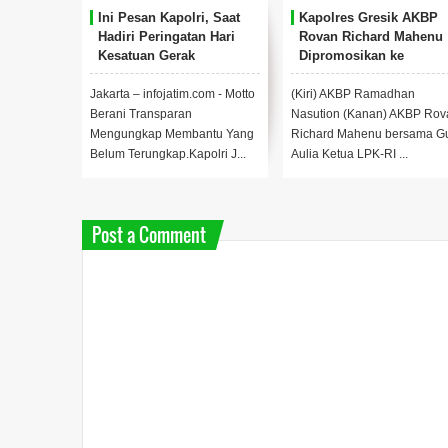
Ini Pesan Kapolri, Saat
Kapolres Gresik AKBP
Hadiri Peringatan Hari
Rovan Richard Mahenu
Kesatuan Gerak
Dipromosikan ke
Bhayangkari Ke 71 tahun.
Divpropam Mabes Polri
Jakarta – infojatim.com - Motto
(Kiri) AKBP Ramadhan
Berani Transparan
Nasution (Kanan) AKBP Rov
Mengungkap Membantu Yang
Richard Mahenu bersama G
Belum Terungkap.Kapolri J...
Aulia Ketua LPK-RI ...
Post a Comment