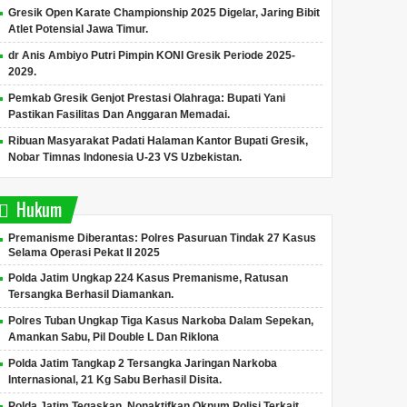
Gresik Open Karate Championship 2025 Digelar, Jaring Bibit
Atlet Potensial Jawa Timur.
dr Anis Ambiyo Putri Pimpin KONI Gresik Periode 2025-
2029.
Pemkab Gresik Genjot Prestasi Olahraga: Bupati Yani
Pastikan Fasilitas Dan Anggaran Memadai.
Ribuan Masyarakat Padati Halaman Kantor Bupati Gresik,
Nobar Timnas Indonesia U-23 VS Uzbekistan.
Hukum
Premanisme Diberantas: Polres Pasuruan Tindak 27 Kasus
Selama Operasi Pekat II 2025
Polda Jatim Ungkap 224 Kasus Premanisme, Ratusan
Tersangka Berhasil Diamankan.
Polres Tuban Ungkap Tiga Kasus Narkoba Dalam Sepekan,
Amankan Sabu, Pil Double L Dan Riklona
Polda Jatim Tangkap 2 Tersangka Jaringan Narkoba
Internasional, 21 Kg Sabu Berhasil Disita.
Polda Jatim Tegaskan, Nonaktifkan Oknum Polisi Terkait