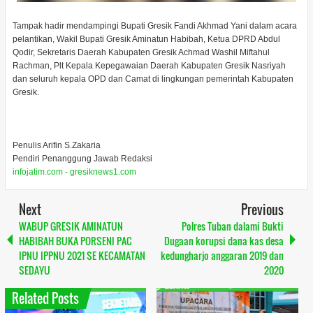
Tampak hadir mendampingi Bupati Gresik Fandi Akhmad Yani dalam acara
pelantikan, Wakil Bupati Gresik Aminatun Habibah, Ketua DPRD Abdul
Qodir, Sekretaris Daerah Kabupaten Gresik Achmad Washil Miftahul
Rachman, Plt Kepala Kepegawaian Daerah Kabupaten Gresik Nasriyah
dan seluruh kepala OPD dan Camat di lingkungan pemerintah Kabupaten
Gresik.
Penulis Arifin S.Zakaria
Pendiri Penanggung Jawab Redaksi
infojatim.com - gresiknews1.com
Next
Previous
WABUP GRESIK AMINATUN
Polres Tuban dalami Bukti
HABIBAH BUKA PORSENI PAC
Dugaan korupsi dana kas desa
IPNU IPPNU 2021 SE KECAMATAN
kedungharjo anggaran 2019 dan
SEDAYU
2020
Related Posts