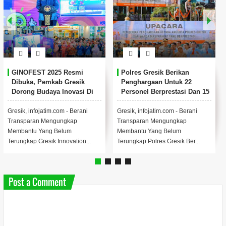
Jelang Nataru, Polres Gresik
Kapolres Gresik AKBP
Siapkan Penitipan
Rovan Richard Mahenu
Kendaraan Gratis untuk
Dipromosikan ke Divpropam
Warga
Mabes Polri
Menjelang libur Natal dan Tahun
(Kiri) AKBP Ramadhan Nasution
Baru 2025. Polres Gresik
(Kanan) AKBP Rovan Richard
meluncurkan inovasi layanan
Mahenu bersama Gus Aulia Ketua
publik berupa p...
LPK-RI ...
Post a Comment