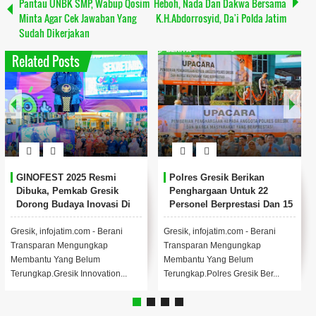
Pantau UNBK SMP, Wabup Qosim
Heboh, Nada Dan Dakwa Bersama
Minta Agar Cek Jawaban Yang
K.H.Abdorrosyid, Da'i Polda Jatim
Sudah Dikerjakan
Related Posts
 Resmi
Polres Gresik Berikan
Jelang Nataru, Po
 Gresik
Penghargaan Untuk 22
Siapkan Penitipan
Inovasi Di
Personel Berprestasi Dan 15
Kendaraan Gratis 
tasan
Tokoh Masyarakat
Warga
m - Berani
Gresik, infojatim.com - Berani
Menjelang libur Natal
ngkap
Transparan Mengungkap
Baru 2025. Polres Gre
lum
Membantu Yang Belum
meluncurkan inovasi 
novation...
Terungkap.Polres Gresik Ber...
publik berupa p...