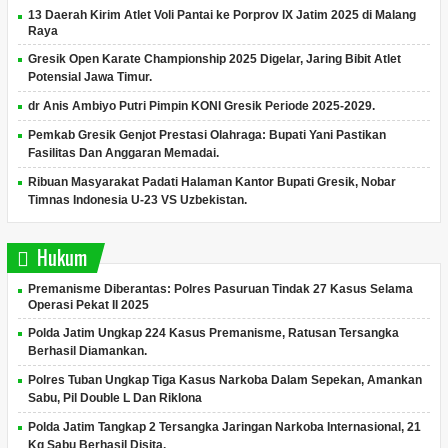
13 Daerah Kirim Atlet Voli Pantai ke Porprov IX Jatim 2025 di Malang
Raya
Gresik Open Karate Championship 2025 Digelar, Jaring Bibit Atlet
Potensial Jawa Timur.
dr Anis Ambiyo Putri Pimpin KONI Gresik Periode 2025-2029.
Pemkab Gresik Genjot Prestasi Olahraga: Bupati Yani Pastikan
Fasilitas Dan Anggaran Memadai.
Ribuan Masyarakat Padati Halaman Kantor Bupati Gresik, Nobar
Timnas Indonesia U-23 VS Uzbekistan.
Hukum
Premanisme Diberantas: Polres Pasuruan Tindak 27 Kasus Selama
Operasi Pekat II 2025
Polda Jatim Ungkap 224 Kasus Premanisme, Ratusan Tersangka
Berhasil Diamankan.
Polres Tuban Ungkap Tiga Kasus Narkoba Dalam Sepekan, Amankan
Sabu, Pil Double L Dan Riklona
Polda Jatim Tangkap 2 Tersangka Jaringan Narkoba Internasional, 21
Kg Sabu Berhasil Disita.