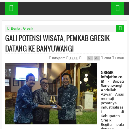
Berita
,
Gresik
GALI POTENSI WISATA, PEMKAB GRESIK
DATANG KE BANYUWANGI
infojatim
17:00
A
+
A
-
Print
Email
GRESIK
infojatim.co
m -
Bupati
Banyuwangi
Abdullah
Azwar Anas
memuji
pesatnya
industrialisas
i di
Kabupaten
Gresik.
Begitu pula