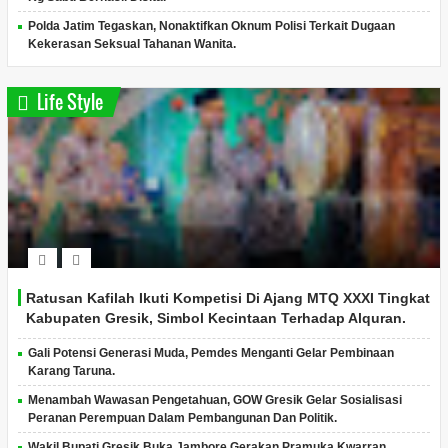
Polda Jatim Tegaskan, Nonaktifkan Oknum Polisi Terkait Dugaan
Kekerasan Seksual Tahanan Wanita.
Life Style
Ratusan Kafilah Ikuti Kompetisi Di Ajang MTQ XXXI Tingkat
Kabupaten Gresik, Simbol Kecintaan Terhadap Alquran.
Gali Potensi Generasi Muda, Pemdes Menganti Gelar Pembinaan
Karang Taruna.
Menambah Wawasan Pengetahuan, GOW Gresik Gelar Sosialisasi
Peranan Perempuan Dalam Pembangunan Dan Politik.
Wakil Bupati Gresik Buka Jambore Gerakan Pramuka Kwarran