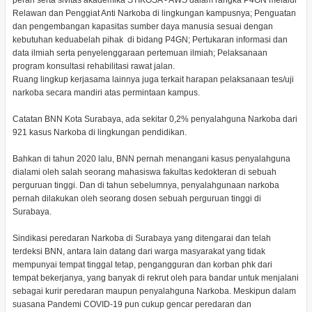
peran serta sivitas akademika STIKOSA - AWS dalam rangka P4GN melalui
Relawan dan Penggiat Anti Narkoba di lingkungan kampusnya; Penguatan
dan pengembangan kapasitas sumber daya manusia sesuai dengan
kebutuhan keduabelah pihak di bidang P4GN; Pertukaran informasi dan
data ilmiah serta penyelenggaraan pertemuan ilmiah; Pelaksanaan
program konsultasi rehabilitasi rawat jalan.
Ruang lingkup kerjasama lainnya juga terkait harapan pelaksanaan tes/uji
narkoba secara mandiri atas permintaan kampus.
Catatan BNN Kota Surabaya, ada sekitar 0,2% penyalahguna Narkoba dari
921 kasus Narkoba di lingkungan pendidikan.
Bahkan di tahun 2020 lalu, BNN pernah menangani kasus penyalahguna
dialami oleh salah seorang mahasiswa fakultas kedokteran di sebuah
perguruan tinggi. Dan di tahun sebelumnya, penyalahgunaan narkoba
pernah dilakukan oleh seorang dosen sebuah perguruan tinggi di
Surabaya.
Sindikasi peredaran Narkoba di Surabaya yang ditengarai dan telah
terdeksi BNN, antara lain datang dari warga masyarakat yang tidak
mempunyai tempat tinggal tetap, pengangguran dan korban phk dari
tempat bekerjanya, yang banyak di rekrut oleh para bandar untuk menjalani
sebagai kurir peredaran maupun penyalahguna Narkoba. Meskipun dalam
suasana Pandemi COVID-19 pun cukup gencar peredaran dan