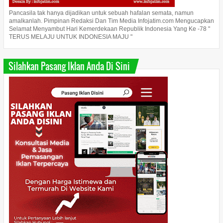
Pancasila tak hanya dijadikan untuk sebuah hafalan semata, namun
amalkanlah. Pimpinan Redaksi Dan Tim Media Infojatim.com Mengucapkan
Selamat Menyambut Hari Kemerdekaan Republik Indonesia Yang Ke -78 "
TERUS MELAJU UNTUK INDONESIA MAJU "
Silahkan Pasang Iklan Anda Di Sini