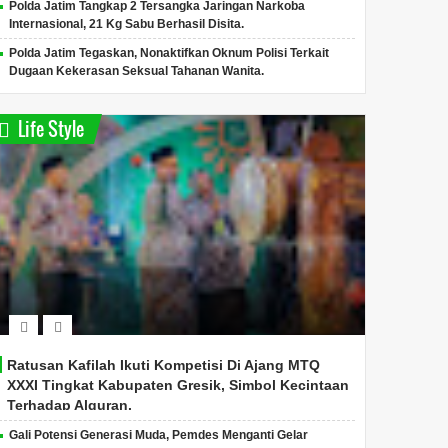
Polda Jatim Tangkap 2 Tersangka Jaringan Narkoba
Prabowo...
Terungka
Internasional, 21 Kg Sabu Berhasil Disita.
Polda Jatim Tegaskan, Nonaktifkan Oknum Polisi Terkait
Dugaan Kekerasan Seksual Tahanan Wanita.
Life Style
Ratusan Kafilah Ikuti Kompetisi Di Ajang MTQ
XXXI Tingkat Kabupaten Gresik, Simbol Kecintaan
Terhadap Alquran.
Gali Potensi Generasi Muda, Pemdes Menganti Gelar