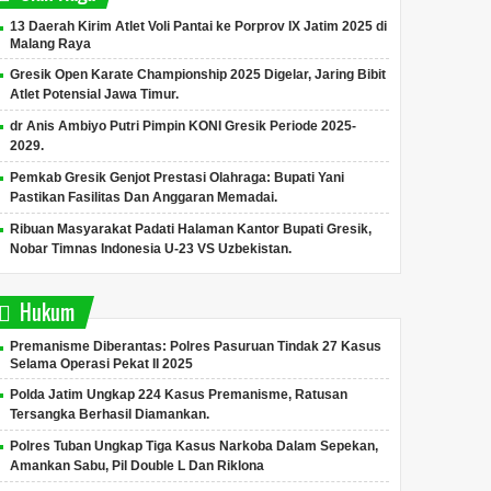
13 Daerah Kirim Atlet Voli Pantai ke Porprov IX Jatim 2025 di
Malang Raya
Gresik Open Karate Championship 2025 Digelar, Jaring Bibit
Atlet Potensial Jawa Timur.
dr Anis Ambiyo Putri Pimpin KONI Gresik Periode 2025-
2029.
Pemkab Gresik Genjot Prestasi Olahraga: Bupati Yani
Pastikan Fasilitas Dan Anggaran Memadai.
Ribuan Masyarakat Padati Halaman Kantor Bupati Gresik,
Nobar Timnas Indonesia U-23 VS Uzbekistan.
Hukum
GINOFEST 2025 Resmi
Profil (Purn) Pol Idham
2 Peka
Premanisme Diberantas: Polres Pasuruan Tindak 27 Kasus
Dibuka, Pemkab Gresik
Azis Anggota Komisi
Jatim 
Selama Operasi Pekat II 2025
Dorong Budaya Inovasi
Reformasi Polri, Kembali
Tersa
Polda Jatim Ungkap 224 Kasus Premanisme, Ratusan
Di Tengah Keterbatasan
Mengabdi untuk Negeri.
Tersangka Berhasil Diamankan.
Anggaran.
Gresik, infojatim.com - Berani
Jakarta, infojatim.com - Berani
Surabaya,
Transparan Mengungkap
Transparan Mengungkap
Berani T
Polres Tuban Ungkap Tiga Kasus Narkoba Dalam Sepekan,
Membantu Yang Belum
Membantu Yang Belum
Mengung
Amankan Sabu, Pil Double L Dan Riklona
Terungkap.Gresik Innovation...
Terungkap.Presiden
Belum