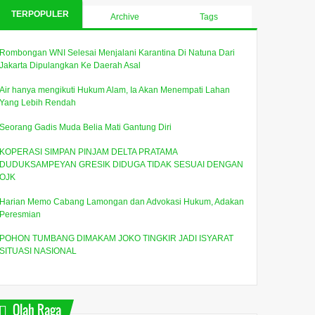
TERPOPULER
Archive
Tags
Rombongan WNI Selesai Menjalani Karantina Di Natuna Dari
Jakarta Dipulangkan Ke Daerah Asal
Air hanya mengikuti Hukum Alam, Ia Akan Menempati Lahan
Yang Lebih Rendah
Seorang Gadis Muda Belia Mati Gantung Diri
KOPERASI SIMPAN PINJAM DELTA PRATAMA
DUDUKSAMPEYAN GRESIK DIDUGA TIDAK SESUAI DENGAN
OJK
Harian Memo Cabang Lamongan dan Advokasi Hukum, Adakan
Peresmian
POHON TUMBANG DIMAKAM JOKO TINGKIR JADI ISYARAT
SITUASI NASIONAL
Olah Raga