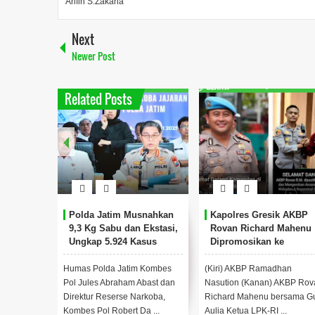
Arifin S.Zakaria
Next
Newer Post
Related Posts
Polda Jatim Musnahkan
Kapolres Gresik AKBP
9,3 Kg Sabu dan Ekstasi,
Rovan Richard Mahenu
Ungkap 5.924 Kasus
Dipromosikan ke
Narkoba Sepanjang 2025
Divpropam Mabes Polri
Humas Polda Jatim Kombes
(Kiri) AKBP Ramadhan
Pol Jules Abraham Abast dan
Nasution (Kanan) AKBP Rov
Direktur Reserse Narkoba,
Richard Mahenu bersama G
Kombes Pol Robert Da ...
Aulia Ketua LPK-RI ...