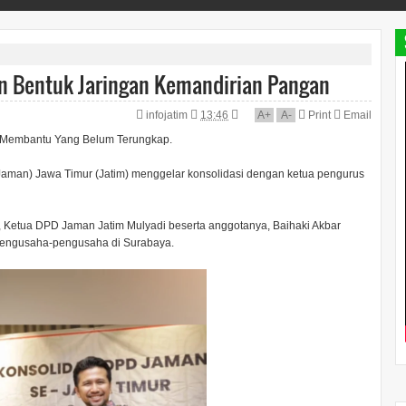
n Bentuk Jaringan Kemandirian Pangan
infojatim
13:46
A
+
A
-
Print
Email
p Membantu Yang Belum Terungkap.
man) Jawa Timur (Jatim) menggelar konsolidasi dengan ketua pengurus
k, Ketua DPD Jaman Jatim Mulyadi beserta anggotanya, Baihaki Akbar
pengusaha-pengusaha di Surabaya.