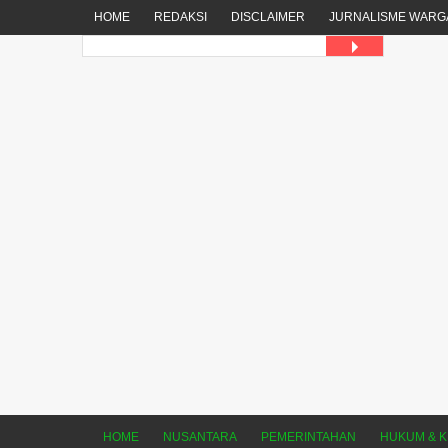
HOME
REDAKSI
DISCLAIMER
JURNALISME WARG
HOME
NUSANTARA
PEMERINTAHAN
HUKUM & K