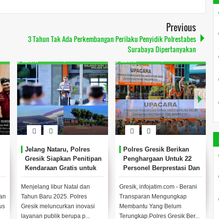
Previous
3 Tahun Tak Ada Perkembangan Perilaku Penyidik Polrestabes
Surabaya Dipertanyakan
Jelang Nataru, Polres
Polres Gresik Berikan
Gresik Siapkan Penitipan
Penghargaan Untuk 22
Kendaraan Gratis untuk
Personel Berprestasi Dan
Warga
15 Tokoh Masyarakat
Menjelang libur Natal dan
Gresik, infojatim.com - Berani
an
Tahun Baru 2025. Polres
Transparan Mengungkap
us
Gresik meluncurkan inovasi
Membantu Yang Belum
layanan publik berupa p...
Terungkap.Polres Gresik Ber...