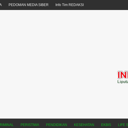
A
PEDOMAN MEDIA SIBER
Info Tim REDAKSI
RIMINAL
PERISTIWA
PENDIDIKAN
KESEHATAN
EKBIS
LIFE 