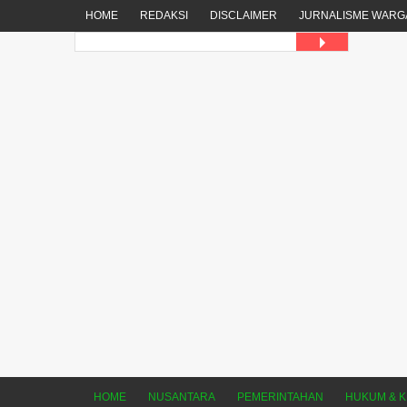
HOME
REDAKSI
DISCLAIMER
JURNALISME WARG
HOME
NUSANTARA
PEMERINTAHAN
HUKUM & K