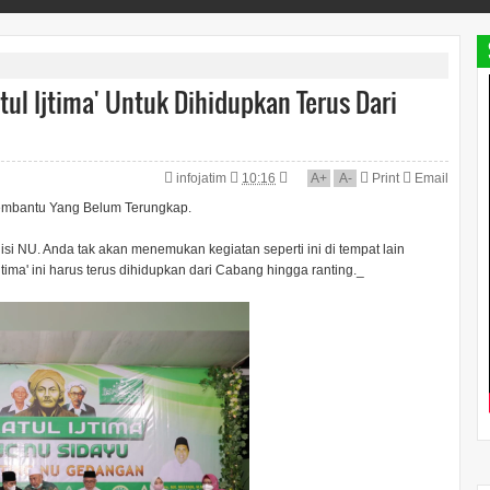
ul Ijtima' Untuk Dihidupkan Terus Dari
infojatim
10:16
A
+
A
-
Print
Email
embantu Yang Belum Terungkap.
disi NU. Anda tak akan menemukan kegiatan seperti ini di tempat lain
tima' ini harus terus dihidupkan dari Cabang hingga ranting._