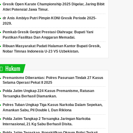
Gresik Open Karate Championship 2025 Digelar, Jaring Bibit
Atlet Potensial Jawa Timur.
dr Anis Ambiyo Putri Pimpin KONI Gresik Periode 2025-
2029.
Pemkab Gresik Genjot Prestasi Olahraga: Bupati Yani
Pastikan Fasilitas Dan Anggaran Memadai.
Ribuan Masyarakat Padati Halaman Kantor Bupati Gresik,
Nobar Timnas Indonesia U-23 VS Uzbekistan.
Hukum
Premanisme Diberantas: Polres Pasuruan Tindak 27 Kasus
Selama Operasi Pekat II 2025
Polda Jatim Ungkap 224 Kasus Premanisme, Ratusan
Tersangka Berhasil Diamankan.
Polres Tuban Ungkap Tiga Kasus Narkoba Dalam Sepekan,
Amankan Sabu, Pil Double L Dan Riklona
Polda Jatim Tangkap 2 Tersangka Jaringan Narkoba
Internasional, 21 Kg Sabu Berhasil Disita.
Polda Jatim Tegaskan, Nonaktifkan Oknum Polisi Terkait