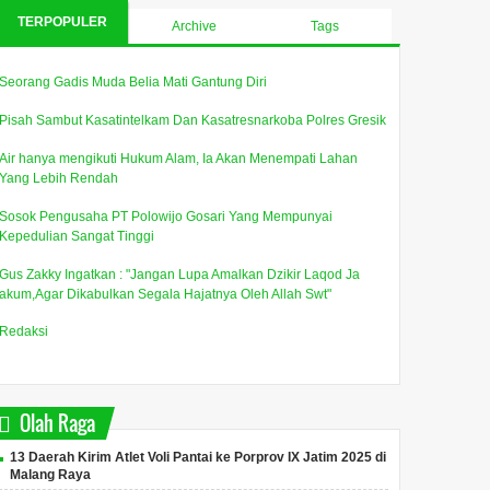
TERPOPULER
Archive
Tags
Seorang Gadis Muda Belia Mati Gantung Diri
Pisah Sambut Kasatintelkam Dan Kasatresnarkoba Polres Gresik
Air hanya mengikuti Hukum Alam, Ia Akan Menempati Lahan
Yang Lebih Rendah
Sosok Pengusaha PT Polowijo Gosari Yang Mempunyai
Kepedulian Sangat Tinggi
Gus Zakky Ingatkan : "Jangan Lupa Amalkan Dzikir Laqod Ja
akum,Agar Dikabulkan Segala Hajatnya Oleh Allah Swt"
Redaksi
Olah Raga
13 Daerah Kirim Atlet Voli Pantai ke Porprov IX Jatim 2025 di
Malang Raya