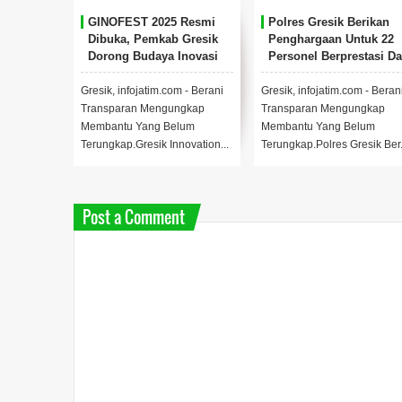
GINOFEST 2025 Resmi
Polres Gresik Berikan
Dibuka, Pemkab Gresik
Penghargaan Untuk 22
Dorong Budaya Inovasi
Personel Berprestasi D
Di Tengah Keterbatasan
15 Tokoh Masyarakat
Anggaran.
Gresik, infojatim.com - Berani
Gresik, infojatim.com - Beran
Transparan Mengungkap
Transparan Mengungkap
Membantu Yang Belum
Membantu Yang Belum
Terungkap.Gresik Innovation...
Terungkap.Polres Gresik Ber.
Post a Comment