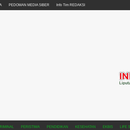
A
PEDOMAN MEDIA SIBER
Info Tim REDAKSI
RIMINAL
PERISTIWA
PENDIDIKAN
KESEHATAN
EKBIS
LIFE 