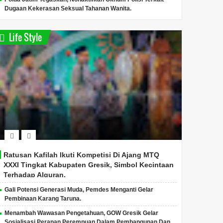
Dugaan Kekerasan Seksual Tahanan Wanita.
Wabup Gresik Dorong
LPK-RI Gresik Dorong
Polda 
Percepatan Kepesertaan
Disparekraf Produksi
9,3 Kg
BPJS Ketenagakerjaan
Film Edukasi Sejarah
Ungkap
Life Style
untuk Relawan Program
Nama Wilayah
Narkob
MBG
Gresik, infojatim.com - Berani
Gresik, infojatim.com - Berani
Humas P
Transparan Mengungkap
Transparan Mengungkap
Pol Jule
Membantu Yang Belum
Membantu Yang Belum
Direktur
Terungkap.Wabup Gresik, Asl...
Terungkap.Gus Aulia Ketua L...
Kombes P
Ratusan Kafilah Ikuti Kompetisi Di Ajang MTQ
XXXI Tingkat Kabupaten Gresik, Simbol Kecintaan
Terhadap Alquran.
Gali Potensi Generasi Muda, Pemdes Menganti Gelar
Pembinaan Karang Taruna.
Menambah Wawasan Pengetahuan, GOW Gresik Gelar
Sosialisasi Peranan Perempuan Dalam Pembangunan Dan