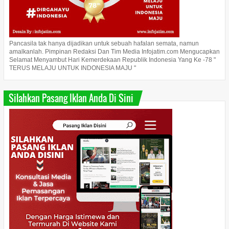
Pancasila tak hanya dijadikan untuk sebuah hafalan semata, namun
amalkanlah. Pimpinan Redaksi Dan Tim Media Infojatim.com Mengucapkan
Selamat Menyambut Hari Kemerdekaan Republik Indonesia Yang Ke -78 "
TERUS MELAJU UNTUK INDONESIA MAJU "
Silahkan Pasang Iklan Anda Di Sini