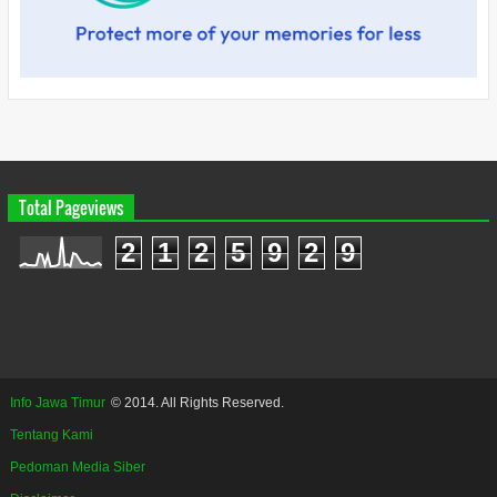
Total Pageviews
2
1
2
5
9
2
9
Info Jawa Timur
© 2014. All Rights Reserved.
Tentang Kami
Pedoman Media Siber