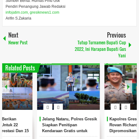
Sumber Berita: Humas Pmd Gsk
Pendiri Penangung Jawab Redaksi
infojatim.com, gresiknews1.com
Arifin S.Zakaria
Next
Previous
Newer Post
Tutup Turnamen Bupati Cup
2022, Ini Harapan Bupati Gus
Yani
Related Posts
Jelang Nataru, Polres Gresik
Kapolres Gresik AKBP
Siapkan Penitipan
Rovan Richard Mahenu
Kendaraan Gratis untuk
Dipromosikan ke Divpropam
Warga
Mabes Polri