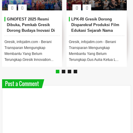
Wabup Gresik Dorong
Profil (Purn) Pol Idham Az
lm
Percepatan Kepesertaan
Anggota Komisi Reformasi
BPJS Ketenagakerjaan
Polri, Kembali Mengabdi
untuk Relawan Program
untuk Negeri.
MBG
Gresik, infojatim.com - Berani
Jakarta, infojatim.com - Berani
Transparan Mengungkap
Transparan Mengungkap
Membantu Yang Belum
Membantu Yang Belum
.
Terungkap.Wabup Gresik, Asl...
Terungkap.Presiden Prabowo...
Post a Comment