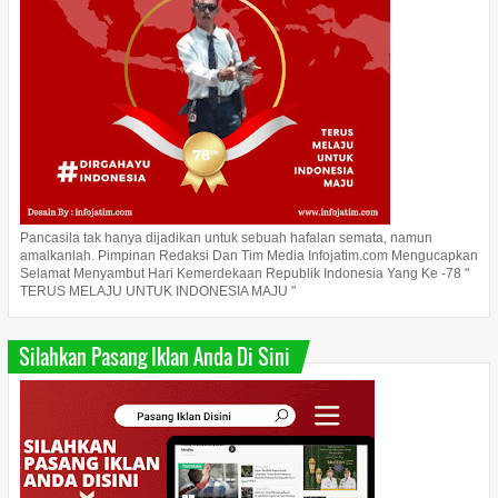
Pancasila tak hanya dijadikan untuk sebuah hafalan semata, namun
amalkanlah. Pimpinan Redaksi Dan Tim Media Infojatim.com Mengucapkan
Selamat Menyambut Hari Kemerdekaan Republik Indonesia Yang Ke -78 "
TERUS MELAJU UNTUK INDONESIA MAJU "
Silahkan Pasang Iklan Anda Di Sini