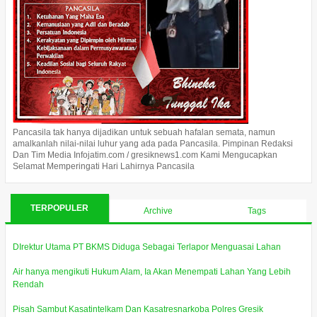
Pancasila tak hanya dijadikan untuk sebuah hafalan semata, namun
amalkanlah nilai-nilai luhur yang ada pada Pancasila. Pimpinan Redaksi
Dan Tim Media Infojatim.com / gresiknews1.com Kami Mengucapkan
Selamat Memperingati Hari Lahirnya Pancasila
TERPOPULER
Archive
Tags
DIrektur Utama PT BKMS Diduga Sebagai Terlapor Menguasai Lahan
Air hanya mengikuti Hukum Alam, Ia Akan Menempati Lahan Yang Lebih
Rendah
Pisah Sambut Kasatintelkam Dan Kasatresnarkoba Polres Gresik