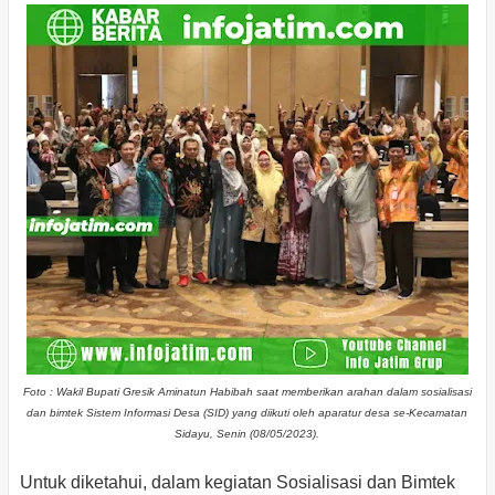
Foto : Wakil Bupati Gresik Aminatun Habibah saat memberikan arahan dalam sosialisasi
dan bimtek Sistem Informasi Desa (SID) yang diikuti oleh aparatur desa se-Kecamatan
Sidayu, Senin (08/05/2023).
Untuk diketahui, dalam kegiatan Sosialisasi dan Bimtek