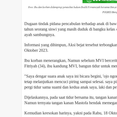
Foto: Ibu dan korban didampingi penasihat hukum Dodik Firmansyah bersama Fanza m
POLRES Bangk
Dugaan tindak pidana pencabulan terhadap anak di bawah
tahun seorang siswi yang masih duduk di bangku kelas 
ayah sambungnya.
Informasi yang dihimpun, Aksi bejat tersebut terbongka
Oktober 2023.
Ibu korban menerangkan, Namun sebelum MVI bercerita
Fitriyah (34), ibu kandung MVI, bangun tidur untuk me
"Saya dengar suara anak saya ini bicara begini, 'ojo ngo
tetap melanjutkan mencuci piring sampai selesai. saya pi
pergi tidur sama suami dan kedua anak saya, laki dan p
Dijelaskannya, pada saat tidur bersama itu, tangan ka
Namun ternyata tangan kanan Mastofa hendak memegang
Kemudian keesokan harinya, yakni pada Rabu, 18 Okto