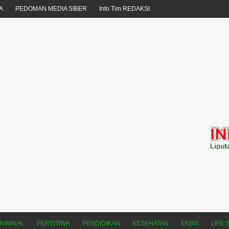
A
PEDOMAN MEDIA SIBER
Info Tim REDAKSI
RIMINAL
PERISTIWA
PENDIDIKAN
KESEHATAN
EKBIS
LIFE 