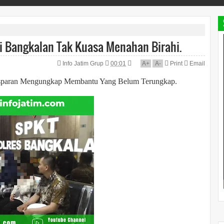
i Bangkalan Tak Kuasa Menahan Birahi.
Info Jatim Grup
00:01
A
+
A
-
Print
Email
nsparan Mengungkap Membantu Yang Belum Terungkap.