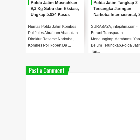
Polda Jatim Musnahkan
Polda Jatim Tangkap 2
9,3 Kg Sabu dan Ekstasi,
Tersangka Jaringan
Ungkap 5.924 Kasus
Narkoba Internasional, 
Narkoba Sepanjang 2025
Kg Sabu Berhasil Disita
Humas Polda Jatim Kombes
SURABAYA, infojatim.com -
Pol Jules Abraham Abast dan
Berani Transparan
Direktur Reserse Narkoba,
Mengungkap Membantu Yan
Kombes Pol Robert Da ...
Belum Terungkap.Polda Jati
Tan...
Post a Comment