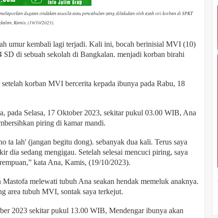
elaporkan dugaan tindakan asusila atau pencabulan yang dilakukan oleh ayah tiri korban di SPKT
alan, Kamis, (19/10/2023).
 umur kembali lagi terjadi. Kali ini, bocah berinisial MVI (10)
4 SD di sebuah sekolah di Bangkalan. menjadi korban birahi
r setelah korban MVI bercerita kepada ibunya pada Rabu, 18
, pada Selasa, 17 Oktober 2023, sekitar pukul 03.00 WIB, Ana
mbersihkan piring di kamar mandi.
no ta lah' (jangan begitu dong). sebanyak dua kali. Terus saya
kir dia sedang mengigau. Setelah selesai mencuci piring, saya
erempuan,” kata Ana, Kamis, (19/10/2023).
nan Mastofa melewati tubuh Ana seakan hendak memeluk anaknya.
 area tubuh MVI, sontak saya terkejut.
ber 2023 sekitar pukul 13.00 WIB, Mendengar ibunya akan