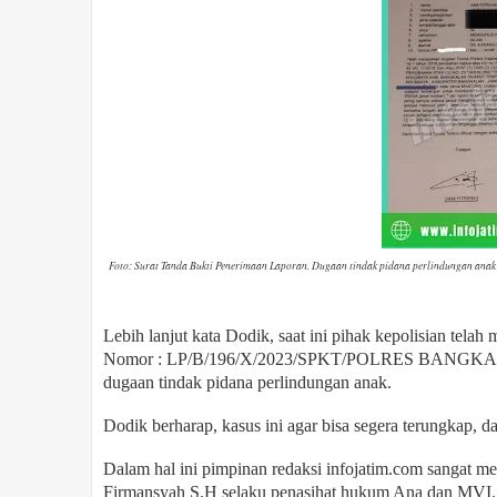
Foto: Surat Tanda Bukti Penerimaan Laporan. Dugaan tindak pidana perlindungan anak 
Lebih lanjut kata Dodik, saat ini pihak kepolisian telah
Nomor : LP/B/196/X/2023/SPKT/POLRES BANGKALA
dugaan tindak pidana perlindungan anak.
Dodik berharap, kasus ini agar bisa segera terungkap, da
Dalam hal ini pimpinan redaksi infojatim.com sangat m
Firmansyah S.H selaku penasihat hukum Ana dan MVI.