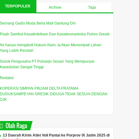
TERPOPULER
Archive
Tags
Seorang Gadis Muda Belia Mati Gantung Diri
Pisah Sambut Kasatintelkam Dan Kasatresnarkoba Polres Gresik
Air hanya mengikuti Hukum Alam, Ia Akan Menempati Lahan
Yang Lebih Rendah
Sosok Pengusaha PT Polowijo Gosari Yang Mempunyai
Kepedulian Sangat Tinggi
Redaksi
KOPERASI SIMPAN PINJAM DELTA PRATAMA
DUDUKSAMPEYAN GRESIK DIDUGA TIDAK SESUAI DENGAN
OJK
Olah Raga
13 Daerah Kirim Atlet Voli Pantai ke Porprov IX Jatim 2025 di