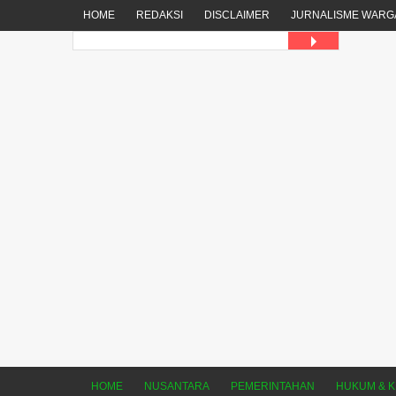
HOME
REDAKSI
DISCLAIMER
JURNALISME WARG
HOME
NUSANTARA
PEMERINTAHAN
HUKUM & K