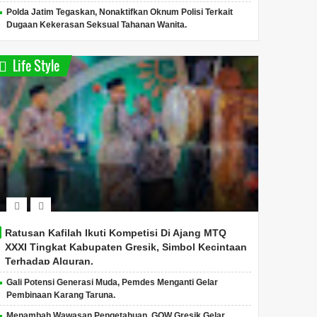
Premanisme Diberantas:
Polda Jatim Tegaskan,
Pengg
Polda Jatim Tegaskan, Nonaktifkan Oknum Polisi Terkait
Polres Pasuruan Tindak
Nonaktifkan Oknum
Di Pam
Dugaan Kekerasan Seksual Tahanan Wanita.
27 Kasus Selama Operasi
Polisi Terkait Dugaan
Amank
Pekat II 2025
Kekerasan Seksual
Penged
Tahanan Wanita.
Gram 
Pasuruan, infojatim.com –
Surabaya, Jawa Timur,
Pamekas
Life Style
Berani Transparan
infojatim.com - Berani
infojatim
Mengungkap Membantu Yang
Transparan Mengungkap
Transpa
Belum Terungkap.Premanisme
Membantu Yang Belum
Membant
Dibe...
Terungkap.Okn...
Terungka
Ratusan Kafilah Ikuti Kompetisi Di Ajang MTQ
XXXI Tingkat Kabupaten Gresik, Simbol Kecintaan
Terhadap Alquran.
Gali Potensi Generasi Muda, Pemdes Menganti Gelar
Pembinaan Karang Taruna.
Menambah Wawasan Pengetahuan, GOW Gresik Gelar