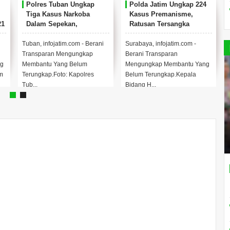
Polres Tuban Ungkap
Polda Jatim Ungkap 224
Tiga Kasus Narkoba
Kasus Premanisme,
21
Dalam Sepekan,
Ratusan Tersangka
.
Amankan Sabu, Pil
Berhasil Diamankan.
Double L Dan Riklona
Tuban, infojatim.com - Berani
Surabaya, infojatim.com -
Transparan Mengungkap
Berani Transparan
g
Membantu Yang Belum
Mengungkap Membantu Yang
m
Terungkap.Foto: Kapolres
Belum Terungkap.Kepala
Tub...
Bidang H...