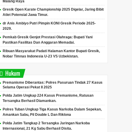
Malang Raya
Gresik Open Karate Championship 2025 Digelar, Jaring Bibit
Atlet Potensial Jawa Timur.
dr Anis Ambiyo Putri Pimpin KONI Gresik Periode 2025-
2029.
Pemkab Gresik Genjot Prestasi Olahraga: Bupati Yani
Pastikan Fasilitas Dan Anggaran Memadai.
Ribuan Masyarakat Padati Halaman Kantor Bupati Gresik,
Nobar Timnas Indonesia U-23 VS Uzbekistan.
Hukum
Premanisme Diberantas: Polres Pasuruan Tindak 27 Kasus
Selama Operasi Pekat II 2025
Polda Jatim Ungkap 224 Kasus Premanisme, Ratusan
Tersangka Berhasil Diamankan.
Polres Tuban Ungkap Tiga Kasus Narkoba Dalam Sepekan,
Amankan Sabu, Pil Double L Dan Riklona
Polda Jatim Tangkap 2 Tersangka Jaringan Narkoba
Internasional, 21 Kg Sabu Berhasil Disita.