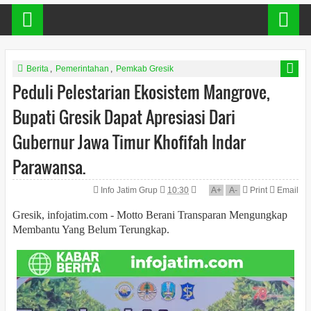
Berita
,
Pemerintahan
,
Pemkab Gresik
Peduli Pelestarian Ekosistem Mangrove,
Bupati Gresik Dapat Apresiasi Dari
Gubernur Jawa Timur Khofifah Indar
Parawansa.
Info Jatim Grup
10:30
A
+
A
-
Print
Email
Gresik, infojatim.com - Motto Berani Transparan Mengungkap
Membantu Yang Belum Terungkap.