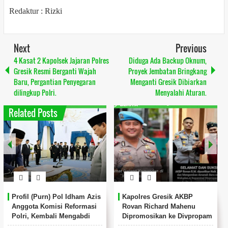
Redaktur : Rizki
Next
Previous
4 Kasat 2 Kapolsek Jajaran Polres
Diduga Ada Backup Oknum,
Gresik Resmi Berganti Wajah
Proyek Jembatan Bringkang
Baru, Pergantian Penyegaran
Menganti Gresik Dibiarkan
dilingkup Polri.
Menyalahi Aturan.
Related Posts
Profil (Purn) Pol Idham Azis
Kapolres Gresik AKBP
Anggota Komisi Reformasi
Rovan Richard Mahenu
Polri, Kembali Mengabdi
Dipromosikan ke Divpropam
untuk Negeri.
Mabes Polri