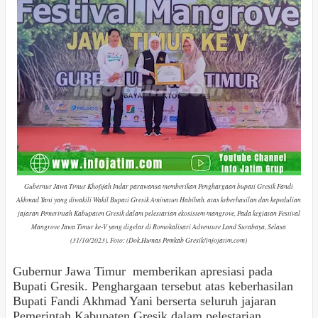
Gubernur Jawa Timur Khofifah Indar parawansa memberikan Penghargaan bupati Gresik Fandi
Akhmad Yani yang diwakili Wakil Bupati Gresik Aminatun Habibah. atas keberhasilan dan kepedulian
jajaran Pemerintah Kabupaten Gresik dalam pelestarian ekosistem mangrove, Pada kegiatan Festival
Mangrove Jawa Timur ke-V yang digelar di Romokalisari Adventure Land Surabaya, Selasa
(31/10/2023). Foto: (Dok.Humas Pemkab Gresik/infojatim.com)
Gubernur Jawa Timur memberikan apresiasi pada
Bupati Gresik. Penghargaan tersebut atas keberhasilan
Bupati Fandi Akhmad Yani berserta seluruh jajaran
Pemerintah Kabupaten Gresik dalam pelestarian