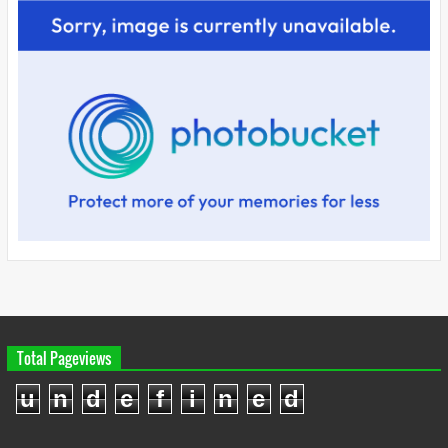
Total Pageviews
u
n
d
e
f
i
n
e
d