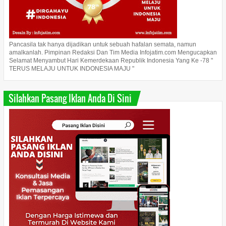
Pancasila tak hanya dijadikan untuk sebuah hafalan semata, namun
amalkanlah. Pimpinan Redaksi Dan Tim Media Infojatim.com Mengucapkan
Selamat Menyambut Hari Kemerdekaan Republik Indonesia Yang Ke -78 "
TERUS MELAJU UNTUK INDONESIA MAJU "
Silahkan Pasang Iklan Anda Di Sini